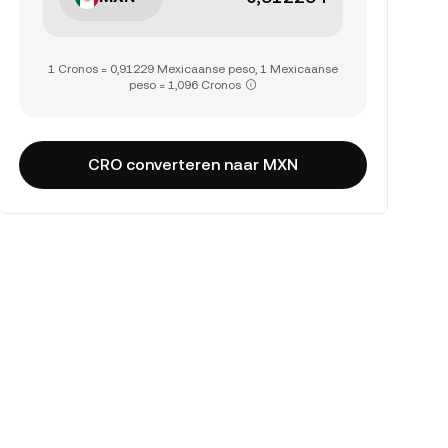
1 Cronos = 0,91229 Mexicaanse peso, 1 Mexicaanse
peso = 1,096 Cronos
CRO converteren naar MXN