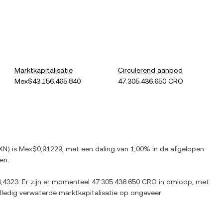
Marktkapitalisatie
Circulerend aanbod
Mex$43.156.465.840
47.305.436.650 CRO
XN
) is
Mex$0,91229
, met
een daling
van
1,00%
in de afgelopen
en.
,4323
. Er zijn er momenteel
47.305.436.650 CRO
in omloop, met
olledig verwaterde marktkapitalisatie op ongeveer