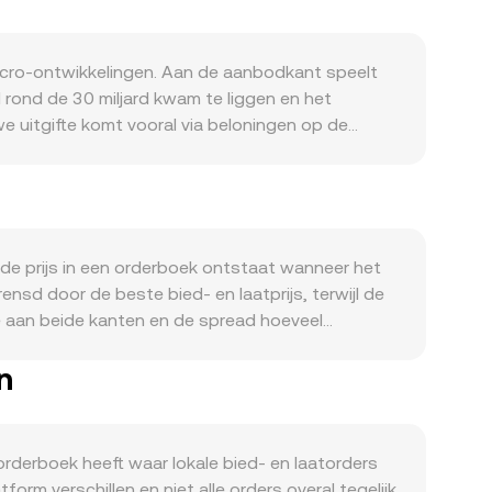
cro-ontwikkelingen. Aan de aanbodkant speelt
 rond de 30 miljard kwam te liggen en het
 uitgifte komt vooral via beloningen op de
haalt en zo verkoopdruk kan temperen. Aan de
O als gaskosten op Cronos, liquiditeitsmining en
 staking) kunnen de behoefte aan CRO vergroten.
crypto‑schommelingen de kortetermijnrichting
N‑gedeelte van de CRO/MXN notering beïnvloeden.
de prijs in een orderboek ontstaat wanneer het
regels voor crypto‑diensten of beperkingen voor
nsd door de beste bied- en laatprijs, terwijl de
gen technische marktfactoren
te aan beide kanten en de spread hoeveel
ata van opties kunnen flows concentreren, grote
. Over meerdere handelsplaatsen heen berekenen
 van CRO kunnen de verwachte verkoopdruk
n
 Σ(Price_i × Volume_i) / Σ Volume_i. Voor een
gd met de actuele koers, dus MXN‑waarde =
rde orderboeken heeft CRO ook betekenisvolle
n zo’n pool benadert de prijs de verhouding van
orderboek heeft waar lokale bied- en laatorders
 het orderboek, de diepte van bied en laat, VWAP
orm verschillen en niet alle orders overal tegelijk