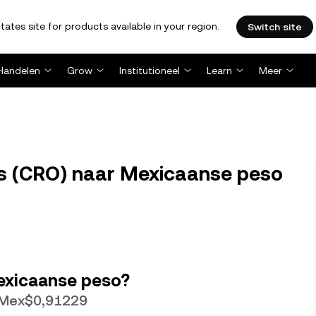
tates site for products available in your region.
Switch site
Handelen
Grow
Institutioneel
Learn
Meer
 (CRO) naar Mexicaanse peso
Mexicaanse peso?
 Mex$0,91229