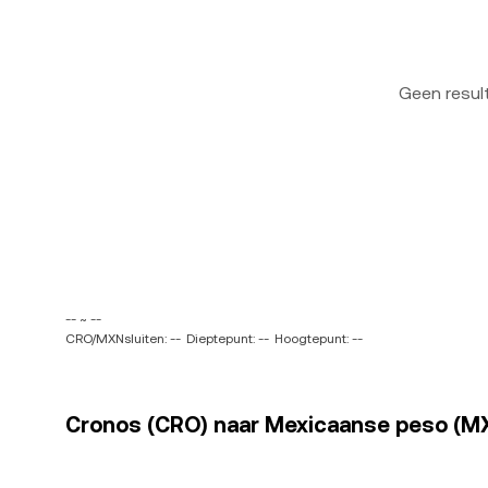
Geen resu
-- ~ --
CRO/MXNsluiten: --
Dieptepunt: --
Hoogtepunt: --
Cronos (CRO) naar Mexicaanse peso (MXN