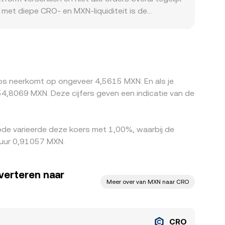
s die je ziet.
s met diepe CRO‑ en MXN‑liquiditeit is de
Regionale en regelgevende factoren kunnen
ngskanalen verschilt of wanneer beleid rond
ia kruiskoppelingen met USDT of USD; als USDT
e CRO/MXN‑prijs. Arbitrageurs kopen waar CRO/MXN
 opnamelimieten, blockchain‑wachttijden en
nos neerkomt op ongeveer 4,5615 MXN. En als je
8069 MXN. Deze cijfers geven een indicatie van de
de varieerde deze koers met 1,00%, waarbij de
 uur 0,91057 MXN.
verteren naar
Meer over van MXN naar CRO
CRO