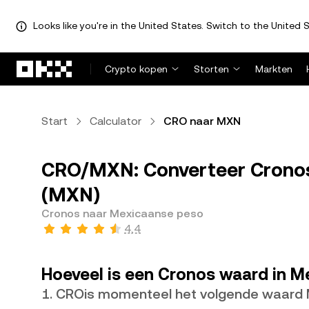
Looks like you're in the United States. Switch to the United S
Overslaan naar hoofdinhoud
Crypto kopen
Storten
Markten
Start
Calculator
CRO naar MXN
CRO/MXN: Converteer Cronos
(MXN)
Cronos naar Mexicaanse peso
4,4
Hoeveel is een Cronos waard in 
1. CROis momenteel het volgende waard