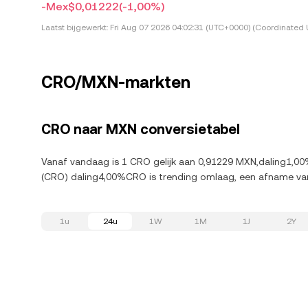
-Mex$0,01222
(-1,00%)
Laatst bijgewerkt:
Fri Aug 07 2026 04:02:31 (UTC+0000) (Coordinated 
CRO/MXN-markten
CRO naar MXN conversietabel
Vanaf vandaag is 1 CRO gelijk aan 0,91229 MXN,daling1,00
(CRO) daling4,00%CRO is trending omlaag, een afname va
1u
24u
1W
1M
1J
2Y