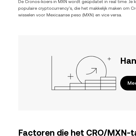
De
Cronos
-koers in
MXN
wordt geüpdatet in real time. Je 
populaire cryptocurrency's, die het makkelijk maken om
Cr
wisselen voor
Mexicaanse peso
(
MXN
) en vice versa.
Han
Mee
Factoren die het CRO/MXN-ta