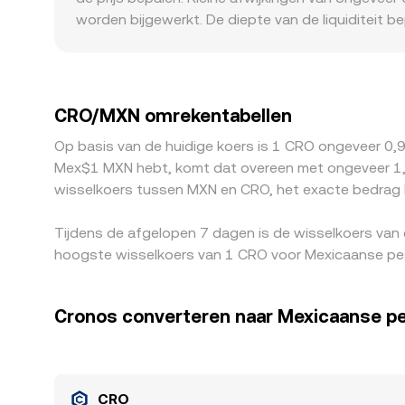
over meerdere venues en AMM‑prijzen op DEX’en 
worden bijgewerkt. De diepte van de liquiditeit be
prijsimpact van grotere orders kleiner, terwijl op
bovendien tot premies of kortingen leiden, bijvo
beursetokens invloed heeft op CRO‑noteringen in 
ten opzichte van MXN op een platform iets boven
CRO/MXN omrekentabellen
lager is en verkopen waar het hoger is, wat prijze
Op basis van de huidige koers is 1 CRO ongeveer 0,
beperkingen rond MXN‑kanalen voorkomen dat vers
Mex$1 MXN hebt, komt dat overeen met ongeveer 1,
wisselkoers tussen MXN en CRO, het exacte bedrag k
Tijdens de afgelopen 7 dagen is de wisselkoers van
hoogste wisselkoers van 1 CRO voor Mexicaanse pe
Cronos converteren naar Mexicaanse p
CRO