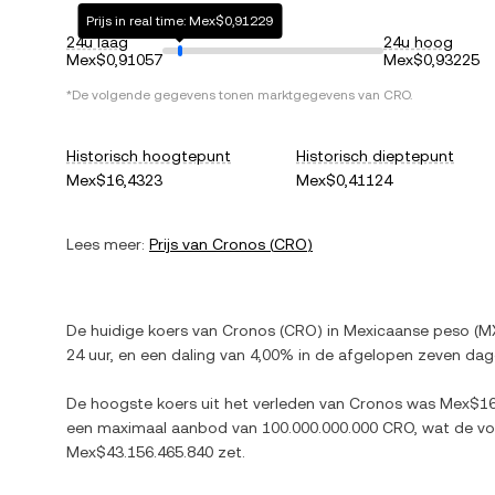
Prijs in real time: Mex$0,91229
24u laag
24u hoog
Mex$0,91057
Mex$0,93225
*De volgende gegevens tonen marktgegevens van
CRO
.
Historisch hoogtepunt
Historisch dieptepunt
Mex$16,4323
Mex$0,41124
Lees meer:
Prijs van
Cronos
(
CRO
)
De huidige koers van
Cronos
(
CRO
) in
Mexicaanse peso
(
M
24 uur, en
een daling
van
4,00%
in de afgelopen zeven dag
De hoogste koers uit het verleden van
Cronos
was
Mex$16
een maximaal aanbod van
100.000.000.000 CRO
, wat de v
Mex$43.156.465.840
zet.