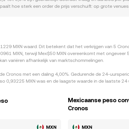
— vormen de praktische basis voor de CRO/MXN conversiekoer
paalt hoe sterk een order de prijs verschuift: op grote venue
 kleinere of nieuwere markten de koers sneller kan afwijken. 
orbeeld wanneer toegang tot MXN‑stortingen of lokale betali
bepaalde jurisdicties. Veel handel in CRO loopt daarnaast v
 of onder pari noteert, werkt die basis door in de afgeleid
n richting elkaar trekt, maar fricties zoals transactiekosten,
91229 MXN waard. Dit betekent dat het verkrijgen van 5 Cro
chillen volledig verdwijnen.
0961 MXN, terwijl Mex$50 MXN overeenkomt met ongeveer 54,
an variëren afhankelijk van marktschommelingen.
 de Cronos met een daling 4,00%. Gedurende de 24-uursperio
so 0,93225 MXN was en de laagste waarde in de laatste 24
Mexicaanse peso con
eso
Cronos
MXN
MXN