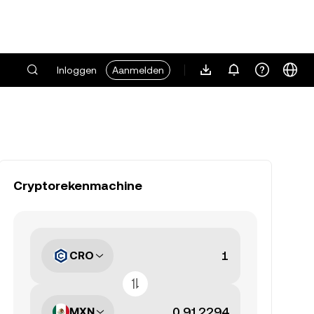
Inloggen
Aanmelden
Cryptorekenmachine
CRO
MXN