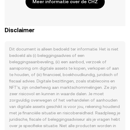
Meer informatie over de CHZ
Disclaimer
Dit document is alleen bedoeld ter informatie. Het is niet
bedoeld als (i) beleggingsadvies of een
beleggingsaanbeveling, (ii) een aanbod, verzoek of
aansporing om digitale assets te kopen, verkopen of aan
te houden, of (iii) financieel, boekhoudkundig, juridisch of
fiscaal advies. Digitale bezittingen, zoals stablecoins en
NFT's, zijn onderhevig aan marktschommelingen. Ze zijn
zeer risicovol en kunnen in waarde dalen. Je moet
zorgvuldig overwegen of het verhandelen of aanhouden
van digitale assets geschikt is voor jou, rekening houdend
met je financiële situatie en risicobereidheid. Raadpleeg je
juridische, fiscale of beleggingsadviseur als je vragen hebt
over je specifieke situatie. Niet alle producten worden in