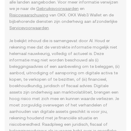
alle landen aangeboden. Voor meer informatie verwijzen
we je naar de
Gebruiksvoorwaarden
en
Risicowaarschuwing
van OKX. OKX Web3 Wallet en de
bijbehorende diensten zijn onderhevig aan afzonderlijke
Servicevoorwaarden
.
Je bekijkt inhoud die is samengevat door AI. Houd er
rekening mee dat de verstrekte informatie mogelijk niet
helemaal nauwkeurig, volledig of actueel is. Deze
informatie mag niet worden beschouwd als (i)
beleggingsadvies of een aanbeveling om te beleggen, (ii)
aanbod, uitnodiging of aansporing om digitale activa te
kopen, te verkopen of te bezitten, of (iii) financieel,
boekhoudkundig, juridisch of fiscaal advies. Digitale
assets zijn onderhevig aan marktvolatiliteit, brengen een
hoog risico met zich mee en kunnen waarde verliezen. Je
moet zorgvuldig overwegen of het verhandelen of
aanhouden van digitale assets geschikt is voor jou,
rekening houdend met je financiële situatie en
risicobereidheid. Raadpleeg een juridisch, fiscaal of
beleggingsadviseur als je vragen hebt over je specifieke