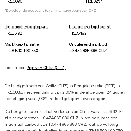
Tk1,5690
Tk1,6234
*De volgende gegevens tonen marktgegevens van
CHZ
.
Historisch hoogtepunt
Historisch dieptepunt
Tk116,92
Tk1,5492
Marktkapitalisatie
Circulerend aanbod
Tk16.590.109.750
10.474.865.686 CHZ
Lees meer:
Prijs van
Chiliz
(
CHZ
)
De huidige koers van
Chiliz
(
CHZ
) in
Bengalese taka
(
BDT
) is
Tk1,5838
, met
een daling
van
2,00%
in de afgelopen 24 uur, en
Een stijging
van
1,00%
in de afgelopen zeven dagen.
De hoogste koers uit het verleden van
Chiliz
was
Tk116,92
. Er
zijn er momenteel
10.474.865.686 CHZ
in omloop, met een
maximaal aanbod van
10.474.865.686 CHZ
, wat de volledig
verwaterde marktkapitalisatie op ongeveer
Tk16.590.109.750