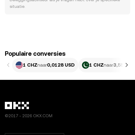
situatie.
Populaire conversies
1 CHZ
naar
0,0128 USD
1 CHZ
naar
3,558 PK
©2017 - 2026 OKX.COM