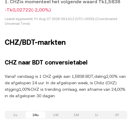
1. CHZis momenteel het volgende waard Tk1,5838
-Tk0,02722
(-2,00%)
Laatst bijgewerkt:
Fri Aug 07 2026 09:14:12 (UTC+0000) (Coordinated
Universal Time)
CHZ/BDT-markten
CHZ naar BDT conversietabel
Vanaf vandaag is 1 CHZ gelijk aan 1,5838 BDT,daling2,00% van
de afgelopen 24 uur. In de afgelopen week, is Chiliz (CHZ)
stijging1,00%CHZ is trending omlaag, een afname van 24,00%
in de afgelopen 30 dagen.
1u
24u
1W
1M
1J
2Y