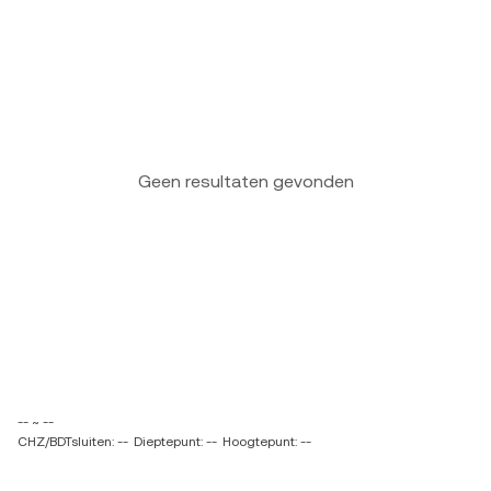
Geen resultaten gevonden
-- ~ --
CHZ/BDTsluiten: --
Dieptepunt: --
Hoogtepunt: --