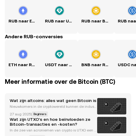
RUB naar ETH
RUB naar USDT
RUB naar BNB
Andere RUB-conversies
ETH naar RUB
USDT naar RUB
BNB naar RUB
Meer informatie over de Bitcoin (BTC)
Wat zijn altcoins: alles wat geen Bitcoin is
Nieuwkomers in de cryptowereld kunnen de industr
ie in het begin behoorlijk intimiderend vinden. Een v
27 aug 2025
|
Beginners
an de redenen hiervoor is dat de wereld van digital
Wat zijn UTXO's en hoe beïnvloeden ze
e assets een heel woordenboek aan nieuwe termen
Bitcoin-transacties en -kosten?
In de zee van acroniemen van crypto is UTXO een v
an de belangrijkste. UTXO (wat staat voor Unspent T