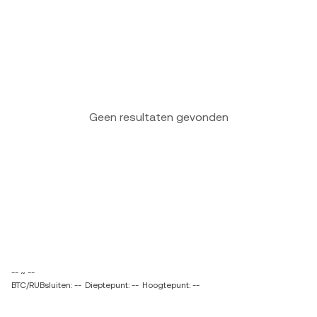
Geen resultaten gevonden
-- ~ --
BTC/RUBsluiten: --
Dieptepunt: --
Hoogtepunt: --