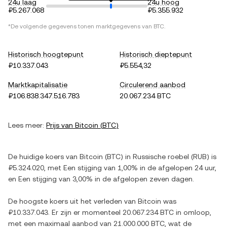
24u laag
24u hoog
₽5.267.068
₽5.355.932
*De volgende gegevens tonen marktgegevens van
BTC
.
Historisch hoogtepunt
Historisch dieptepunt
₽10.337.043
₽5.554,32
Marktkapitalisatie
Circulerend aanbod
₽106.838.347.516.783
20.067.234 BTC
Lees meer:
Prijs van
Bitcoin
(
BTC
)
De huidige koers van
Bitcoin
(
BTC
) in
Russische roebel
(
RUB
) is
₽5.324.020
, met
Een stijging
van
1,00%
in de afgelopen 24 uur,
en
Een stijging
van
3,00%
in de afgelopen zeven dagen.
De hoogste koers uit het verleden van
Bitcoin
was
₽10.337.043
. Er zijn er momenteel
20.067.234 BTC
in omloop,
met een maximaal aanbod van
21.000.000 BTC
, wat de