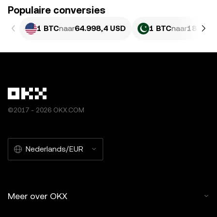
Populaire conversies
1 BTC
naar
64.998,4 USD
1 BTC
naar
18.061.
©2017 - 2026 OKX.COM
Nederlands/EUR
Meer over OKX