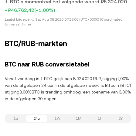
1. BTCis momenteel het volgende waard ₽5.324.020
+₽46.762,42
(+1,00%)
Laatst bijgewerkt:
Sat Aug 08 2026 07:28:06 (UTC+0000) (Coordinated
Universal Time)
BTC/RUB-markten
BTC naar RUB conversietabel
Vanaf vandaag is 1 BTC gelijk aan 5.324.020 RUB,stijging1,00%
van de afgelopen 24 uur. In de afgelopen week, is Bitcoin (BTC)
stijging3,00%BTC is trending omhoog, een toename van 3,00%
in de afgelopen 30 dagen.
1u
24u
1W
1M
1J
2Y