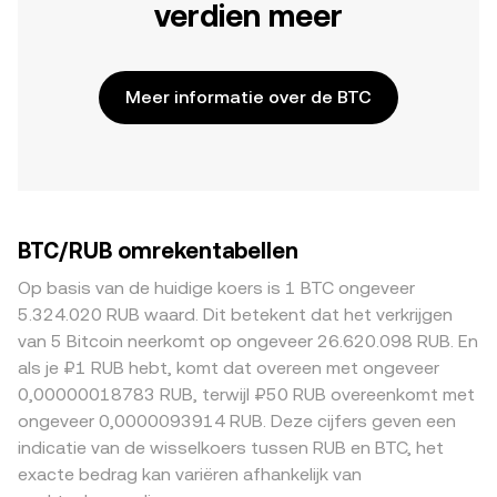
verdien meer
Meer informatie over de BTC
BTC/RUB omrekentabellen
Op basis van de huidige koers is 1 BTC ongeveer
5.324.020 RUB waard. Dit betekent dat het verkrijgen
van 5 Bitcoin neerkomt op ongeveer 26.620.098 RUB. En
als je ₽1 RUB hebt, komt dat overeen met ongeveer
0,00000018783 RUB, terwijl ₽50 RUB overeenkomt met
ongeveer 0,0000093914 RUB. Deze cijfers geven een
indicatie van de wisselkoers tussen RUB en BTC, het
exacte bedrag kan variëren afhankelijk van