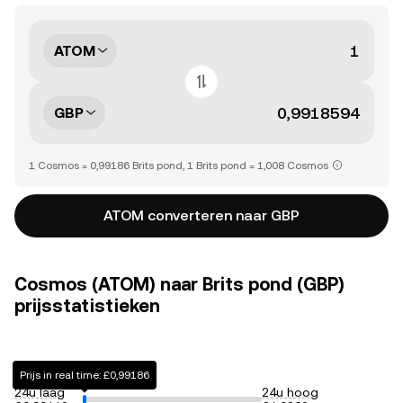
ATOM
GBP
1 Cosmos = 0,99186 Brits pond, 1 Brits pond = 1,008 Cosmos
ATOM converteren naar GBP
Cosmos (ATOM) naar Brits pond (GBP)
prijsstatistieken
Prijs in real time: £0,99186
24u laag
24u hoog