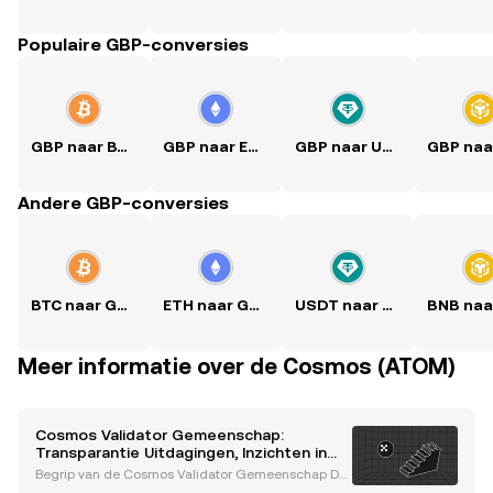
Populaire GBP-conversies
GBP naar BTC
GBP naar ETH
GBP naar USDT
Andere GBP-conversies
BTC naar GBP
ETH naar GBP
USDT naar GBP
Meer informatie over de Cosmos (ATOM)
Cosmos Validator Gemeenschap:
Transparantie Uitdagingen, Inzichten in
Governance en Toekomstige Innovaties
Begrip van de Cosmos Validator Gemeenschap De
Cosmos validator gemeenschap is een hoeksteen v