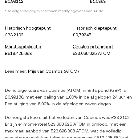
£0,99112
£1,0363
*De volgende gegevens tonen marktgegevens van
ATOM
.
Historisch hoogtepunt
Historisch dieptepunt
£33,2102
£0,79245
Marktkapitalisatie
Circulerend aanbod
£519.425.683
523.688.825 ATOM
Lees meer:
Prijs van
Cosmos
(
ATOM
)
De huidige koers van
Cosmos
(
ATOM
) in
Brits pond
(
GBP
) is
£0,99186
, met
een daling
van
1,00%
in de afgelopen 24 uur, en
Een stijging
van
8,00%
in de afgelopen zeven dagen.
De hoogste koers uit het verleden van
Cosmos
was
£33,2102
.
Er zijn er momenteel
523.688.825 ATOM
in omloop, met een
maximaal aanbod van
523.696.308 ATOM
, wat de volledig
verwaterde marktkapitalisatie op ongeveer
£519.425.683
zet.