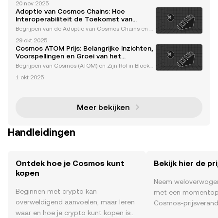
20 nov 2025
an het Cosmos-ecosysteem en zorgt voor de beveil
Adoptie van Cosmos Chains: Hoe
iging, decentralisatie en governance ervan. Validat
Interoperabiliteit de Toekomst van
ors spel
Blockchain Vormgeeft
Begrijpen van de Adoptie van Cosmos Chains en d
e Rol van Interoperabiliteit in Blockchain Cosmos tra
29 okt 2025
nsformeert het blockchainlandschap door naadloz
Cosmos ATOM Prijs: Belangrijke Inzichten,
e communicatie en interactie tussen onafhankelijke
Voorspellingen en Groei van het
bl
Ecosysteem Uitgelegd
Begrijpen van Cosmos (ATOM) en Zijn Rol in Blockc
hain-Interoperabiliteit Cosmos (ATOM) is een blockc
1 okt 2025
hain-platform dat is ontworpen om een van de mee
st urgente uitdagingen in de cryptocurrency-indust
ri
Meer bekijken
Handleidingen
Ontdek hoe je Cosmos kunt
Bekijk hier de p
kopen
Neem weloverwogen
Beginnen met crypto kan
met een momentop
overweldigend aanvoelen, maar leren
Cosmos-prijsverande
waar en hoe je crypto kunt kopen is
time , het sentimen