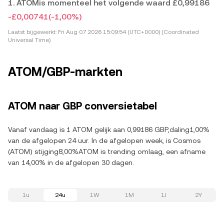
1. ATOMis momenteel het volgende waard £0,99186
-£0,00741
(-1,00%)
Laatst bijgewerkt:
Fri Aug 07 2026 15:09:54 (UTC+0000) (Coordinated
Universal Time)
ATOM/GBP-markten
ATOM naar GBP conversietabel
Vanaf vandaag is 1 ATOM gelijk aan 0,99186 GBP,daling1,00%
van de afgelopen 24 uur. In de afgelopen week, is Cosmos
(ATOM) stijging8,00%ATOM is trending omlaag, een afname
van 14,00% in de afgelopen 30 dagen.
1u
24u
1W
1M
1J
2Y