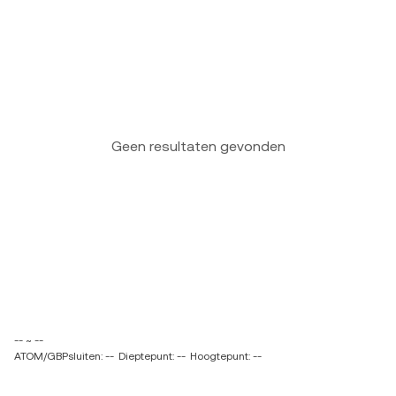
Geen resultaten gevonden
-- ~ --
ATOM/GBPsluiten: --
Dieptepunt: --
Hoogtepunt: --