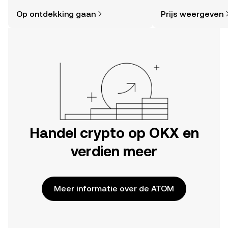
eenvoudiger dan je denkt. Begin je
nieuws en meer.
Op ontdekking gaan
Prijs weergeven
reis op de mobiele app van OKX of
hier op het web.
Handel crypto op OKX en
verdien meer
Meer informatie over de ATOM