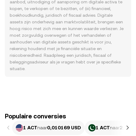
aanbod, uitnodiging of aansporing om digitale activa te
kopen, te verkopen of te bezitten, of (iii) financieel,
boekhoudkundig, juridisch of fiscaal advies. Digitale
assets zijn onderhevig aan marktvolatiliteit, brengen een
hoog risico met zich mee en kunnen waarde verliezen. Je
moet zorgvuldig overwegen of het verhandelen of
aanhouden van digitale assets geschikt is voor jou,
rekening houdend met je financiële situatie en
risicobereidheid. Raadpleeg een juridisch, fiscaal of
beleggingsadviseur als je vragen hebt over je specifieke
situatie.
Populaire conversies
1 ACT
naar
0,010169 USD
1 ACT
naar
2,825 