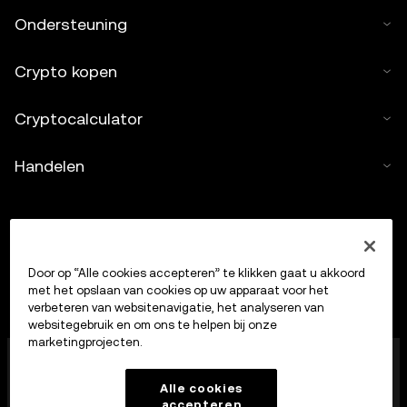
Ondersteuning
Crypto kopen
Cryptocalculator
Handelen
Door op “Alle cookies accepteren” te klikken gaat u akkoord
met het opslaan van cookies op uw apparaat voor het
verbeteren van websitenavigatie, het analyseren van
websitegebruik en om ons te helpen bij onze
marketingprojecten.
OKX Europe Limited, dat onder de handelsnaam OKX
opereert, is nu een handelsplatform voor crypto-
Alle cookies
bezittingen dat door de MFSA is geautoriseerd als
accepteren