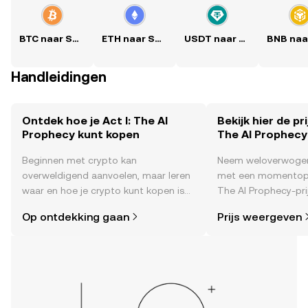
BTC naar SGD
ETH naar SGD
USDT naar SGD
Handleidingen
Ontdek hoe je Act I: The AI
Bekijk hier de pri
Prophecy kunt kopen
The AI Prophecy
Beginnen met crypto kan
Neem weloverwogen
overweldigend aanvoelen, maar leren
met een momentopn
waar en hoe je crypto kunt kopen is
The AI Prophecy-pri
eenvoudiger dan je denkt. Begin je
real time , het sent
Op ontdekking gaan
Prijs weergeven
reis op de mobiele app van OKX of
community, nieuws 
hier op het web.