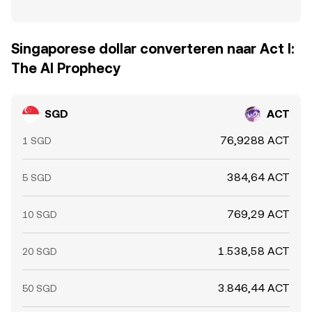
Singaporese dollar converteren naar Act I:
The AI Prophecy
SGD
ACT
76,9288 ACT
1 SGD
384,64 ACT
5 SGD
769,29 ACT
10 SGD
1.538,58 ACT
20 SGD
3.846,44 ACT
50 SGD