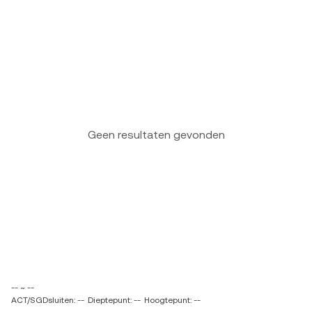
Geen resultaten gevonden
-- ~ --
ACT/SGDsluiten: --
Dieptepunt: --
Hoogtepunt: --