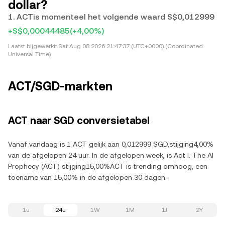
dollar?
1. ACTis momenteel het volgende waard S$0,012999
+S$0,00044485
(+4,00%)
Laatst bijgewerkt:
Sat Aug 08 2026 21:47:37 (UTC+0000) (Coordinated
Universal Time)
ACT/SGD-markten
ACT naar SGD conversietabel
Vanaf vandaag is 1 ACT gelijk aan 0,012999 SGD,stijging4,00%
van de afgelopen 24 uur. In de afgelopen week, is Act I: The AI
Prophecy (ACT) stijging15,00%ACT is trending omhoog, een
toename van 15,00% in de afgelopen 30 dagen.
1u
24u
1W
1M
1J
2Y