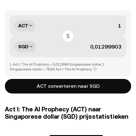
ACT
SGD
1 Act I: The AI Prophecy = 0,012999 Singaporese dollar, 1
Singaporese dollar = 76,92 Act I: The AI Prophecy
ACT converteren naar SGD
Act I: The AI Prophecy (ACT) naar
Singaporese dollar (SGD) prijsstatistieken