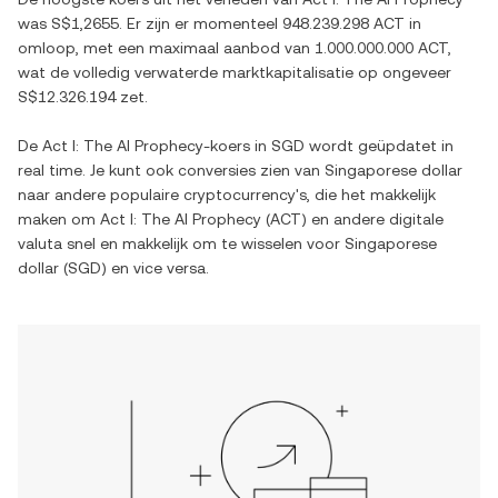
was
S$1,2655
. Er zijn er momenteel
948.239.298 ACT
in
omloop, met een maximaal aanbod van
1.000.000.000 ACT
,
wat de volledig verwaterde marktkapitalisatie op ongeveer
S$12.326.194
zet.
De
Act I: The AI Prophecy
-koers in
SGD
wordt geüpdatet in
real time. Je kunt ook conversies zien van
Singaporese dollar
naar andere populaire cryptocurrency's, die het makkelijk
maken om
Act I: The AI Prophecy
(
ACT
) en andere digitale
valuta snel en makkelijk om te wisselen voor
Singaporese
dollar
(
SGD
) en vice versa.