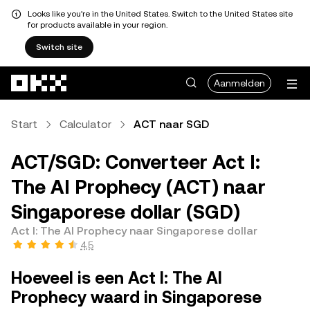
Looks like you're in the United States. Switch to the United States site
for products available in your region.
Switch site
Overslaan naar hoofdinhoud
Aanmelden
Start
Calculator
ACT naar SGD
ACT/SGD: Converteer Act I:
The AI Prophecy (ACT) naar
Singaporese dollar (SGD)
Act I: The AI Prophecy naar Singaporese dollar
4,5
Hoeveel is een Act I: The AI
Prophecy waard in Singaporese