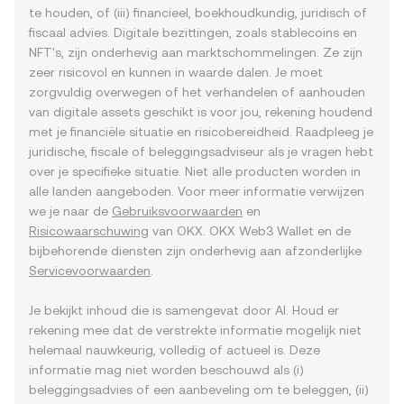
te houden, of (iii) financieel, boekhoudkundig, juridisch of
fiscaal advies. Digitale bezittingen, zoals stablecoins en
NFT's, zijn onderhevig aan marktschommelingen. Ze zijn
zeer risicovol en kunnen in waarde dalen. Je moet
zorgvuldig overwegen of het verhandelen of aanhouden
van digitale assets geschikt is voor jou, rekening houdend
met je financiële situatie en risicobereidheid. Raadpleeg je
juridische, fiscale of beleggingsadviseur als je vragen hebt
over je specifieke situatie. Niet alle producten worden in
alle landen aangeboden. Voor meer informatie verwijzen
we je naar de
Gebruiksvoorwaarden
en
Risicowaarschuwing
van OKX. OKX Web3 Wallet en de
bijbehorende diensten zijn onderhevig aan afzonderlijke
Servicevoorwaarden
.
Je bekijkt inhoud die is samengevat door AI. Houd er
rekening mee dat de verstrekte informatie mogelijk niet
helemaal nauwkeurig, volledig of actueel is. Deze
informatie mag niet worden beschouwd als (i)
beleggingsadvies of een aanbeveling om te beleggen, (ii)