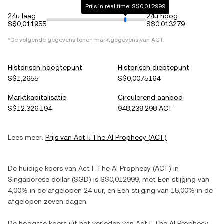
Prijs in real time: S$0,012999
24u laag
24u hoog
S$0,011955
S$0,013279
*De volgende gegevens tonen marktgegevens van
ACT
.
Historisch hoogtepunt
Historisch dieptepunt
S$1,2655
S$0,0075164
Marktkapitalisatie
Circulerend aanbod
S$12.326.194
948.239.298 ACT
Lees meer:
Prijs van
Act I: The AI Prophecy
(
ACT
)
De huidige koers van
Act I: The AI Prophecy
(
ACT
) in
Singaporese dollar
(
SGD
) is
S$0,012999
, met
Een stijging
van
4,00%
in de afgelopen 24 uur, en
Een stijging
van
15,00%
in de
afgelopen zeven dagen.
De hoogste koers uit het verleden van
Act I: The AI Prophecy