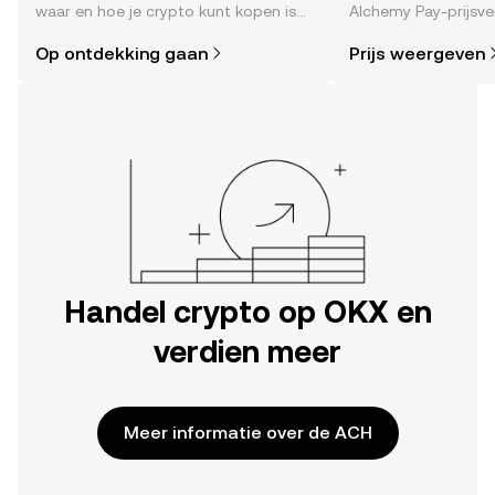
waar en hoe je crypto kunt kopen is
Alchemy Pay-prijsve
eenvoudiger dan je denkt. Begin je
real time , het sent
Op ontdekking gaan
Prijs weergeven
reis op de mobiele app van OKX of
community, nieuws 
hier op het web.
Handel crypto op OKX en
verdien meer
Meer informatie over de ACH