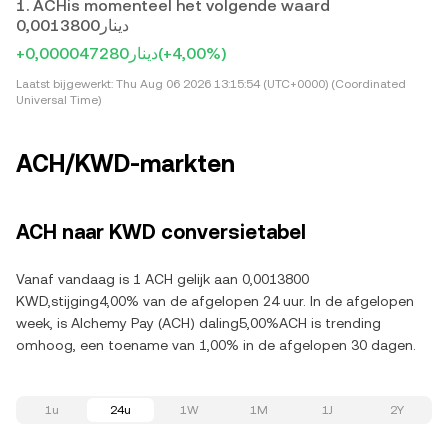
1. ACHis momenteel het volgende waard
دينار0,0013800
+دينار0,000047280
(+4,00%)
Laatst bijgewerkt:
Thu Aug 06 2026 13:15:54 (UTC+0000) (Coordinated
Universal Time)
ACH/KWD-markten
ACH naar KWD conversietabel
Vanaf vandaag is 1 ACH gelijk aan 0,0013800
KWD,stijging4,00% van de afgelopen 24 uur. In de afgelopen
week, is Alchemy Pay (ACH) daling5,00%ACH is trending
omhoog, een toename van 1,00% in de afgelopen 30 dagen.
1u
24u
1W
1M
1J
2Y