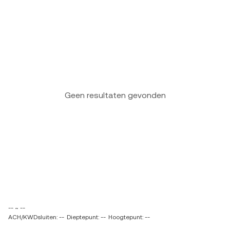
Geen resultaten gevonden
-- ~ --
ACH/KWDsluiten: --
Dieptepunt: --
Hoogtepunt: --