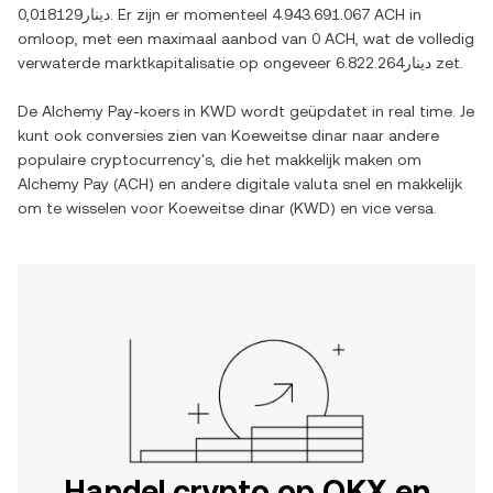
دينار0,018129
. Er zijn er momenteel
4.943.691.067 ACH
in
omloop, met een maximaal aanbod van
0 ACH
, wat de volledig
verwaterde marktkapitalisatie op ongeveer
دينار6.822.264
zet.
De
Alchemy Pay
-koers in
KWD
wordt geüpdatet in real time. Je
kunt ook conversies zien van
Koeweitse dinar
naar andere
populaire cryptocurrency's, die het makkelijk maken om
Alchemy Pay
(
ACH
) en andere digitale valuta snel en makkelijk
om te wisselen voor
Koeweitse dinar
(
KWD
) en vice versa.
Handel crypto op OKX en