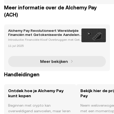
Meer informatie over de Alchemy Pay
(ACH)
Alchemy Pay Revolutioneert Wereldwijde
Financiën met Getokeniseerde Aandelen
en Integratie van Reële Activa
Introductie: Financiële Kloof Overbruggen met Geto
keniseerde Reële Activa Het wereldwijde financiële
11 jul 2025
landschap ondergaat een ingrijpende transformati
e, aangedreven door blockchaintechnologie en de
opk
Meer bekijken
Handleidingen
Ontdek hoe je Alchemy Pay
Bekijk hier de p
kunt kopen
Pay
Beginnen met crypto kan
Neem weloverwogen
overweldigend aanvoelen, maar leren
met een momentop