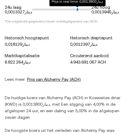
Prijs in real time: دينار0,0013800
24u laag
24u hoog
دينار0,0013945
دينار0,0013327
*De volgende gegevens tonen marktgegevens van
ACH
.
Historisch hoogtepunt
Historisch dieptepunt
دينار0,0012397
دينار0,018129
Marktkapitalisatie
Circulerend aanbod
دينار6.822.264
4.943.691.067 ACH
Lees meer:
Prijs van
Alchemy Pay
(
ACH
)
De huidige koers van
Alchemy Pay
(
ACH
) in
Koeweitse dinar
(
KWD
) is
دينار0,0013800
, met
Een stijging
van
4,00%
in de
afgelopen 24 uur, en
een daling
van
5,00%
in de afgelopen
zeven dagen.
De hoogste koers uit het verleden van
Alchemy Pay
was