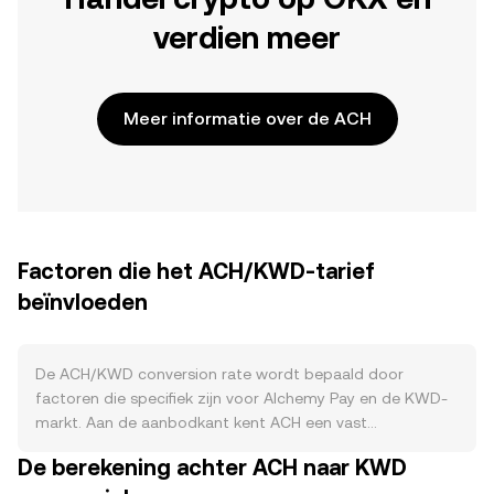
verdien meer
Meer informatie over de ACH
Factoren die het ACH/KWD-tarief
beïnvloeden
De ACH/KWD conversion rate wordt bepaald door
factoren die specifiek zijn voor Alchemy Pay en de KWD-
markt. Aan de aanbodkant kent ACH een vast
maximumaanbod met periodieke vrijgaven uit
De berekening achter ACH naar KWD
vestingprogramma’s; nieuwe tokens komen vooral via