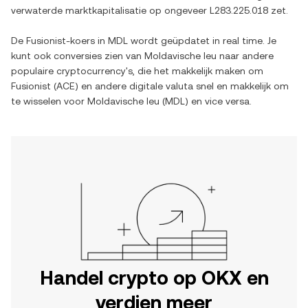
verwaterde marktkapitalisatie op ongeveer
L283.225.018
zet.
De
Fusionist
-koers in
MDL
wordt geüpdatet in real time. Je
kunt ook conversies zien van
Moldavische leu
naar andere
populaire cryptocurrency's, die het makkelijk maken om
Fusionist
(
ACE
) en andere digitale valuta snel en makkelijk om
te wisselen voor
Moldavische leu
(
MDL
) en vice versa.
Handel crypto op OKX en
verdien meer