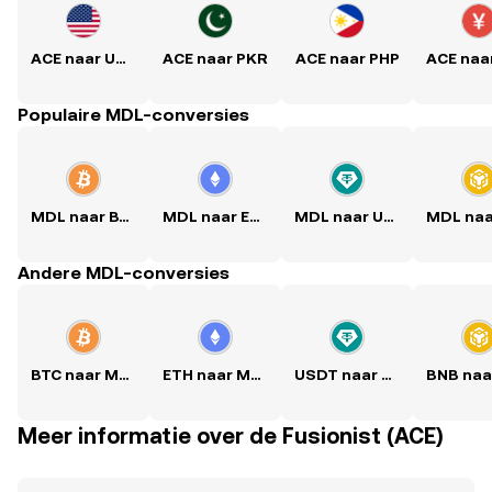
ACE naar USD
ACE naar PKR
ACE naar PHP
Populaire MDL-conversies
MDL naar BTC
MDL naar ETH
MDL naar USDT
Andere MDL-conversies
BTC naar MDL
ETH naar MDL
USDT naar MDL
Meer informatie over de Fusionist (ACE)