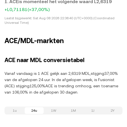
1. ACEis momenteel het volgende waard L2,6319
+L0,71181
(+37,00%)
Laatst bijgewerkt:
Sat Aug 08 2026 22:36:40 (UTC+0000) (Coordinated
Universal Time)
ACE/MDL-markten
ACE naar MDL conversietabel
Vanaf vandaag is 1 ACE gelijk aan 2,6319 MDL,stijging37,00%
van de afgelopen 24 uur. In de afgelopen week, is Fusionist
(ACE) stijging125,00%ACE is trending omhoog, een toename
van 106,00% in de afgelopen 30 dagen.
1u
24u
1W
1M
1J
2Y