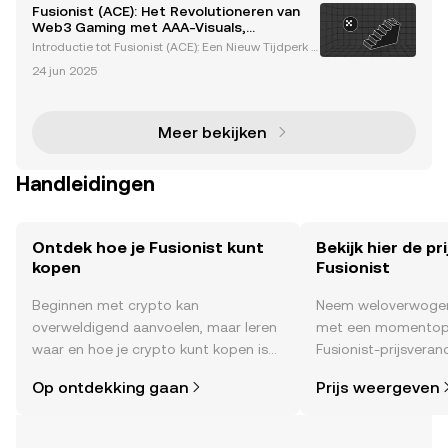
Fusionist (ACE): Het Revolutioneren van
Web3 Gaming met AAA-Visuals,
Blockchain-Integratie en AI-Gestuurde
Introductie tot Fusionist (ACE): Een Nieuw Tijdperk i
Strategie
n Web3 Gaming De gamingindustrie ondergaat ee
24 jun 2025
n revolutionaire transformatie met de integratie van
blockchaintechnologie en gedecentraliseerde eco
sy
Meer bekijken
Handleidingen
Ontdek hoe je Fusionist kunt
Bekijk hier de pr
kopen
Fusionist
Beginnen met crypto kan
Neem weloverwogen
overweldigend aanvoelen, maar leren
met een momentop
waar en hoe je crypto kunt kopen is
Fusionist-prijsveran
eenvoudiger dan je denkt. Begin je
time , het sentimen
Op ontdekking gaan
Prijs weergeven
reis op de mobiele app van OKX of
nieuws en meer.
hier op het web.