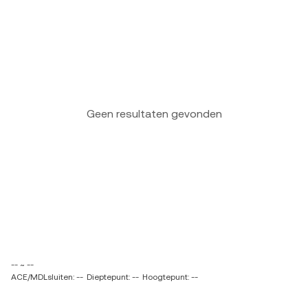
Geen resultaten gevonden
-- ~ --
ACE/MDLsluiten: --
Dieptepunt: --
Hoogtepunt: --