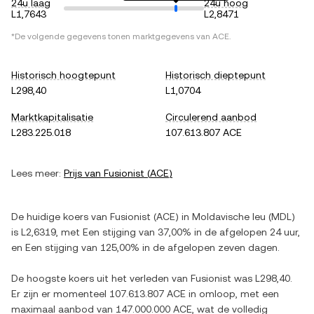
24u laag
24u hoog
L1,7643
L2,8471
*De volgende gegevens tonen marktgegevens van
ACE
.
Historisch hoogtepunt
Historisch dieptepunt
L298,40
L1,0704
Marktkapitalisatie
Circulerend aanbod
L283.225.018
107.613.807 ACE
Lees meer:
Prijs van
Fusionist
(
ACE
)
De huidige koers van
Fusionist
(
ACE
) in
Moldavische leu
(
MDL
)
is
L2,6319
, met
Een stijging
van
37,00%
in de afgelopen 24 uur,
en
Een stijging
van
125,00%
in de afgelopen zeven dagen.
De hoogste koers uit het verleden van
Fusionist
was
L298,40
.
Er zijn er momenteel
107.613.807 ACE
in omloop, met een
maximaal aanbod van
147.000.000 ACE
, wat de volledig