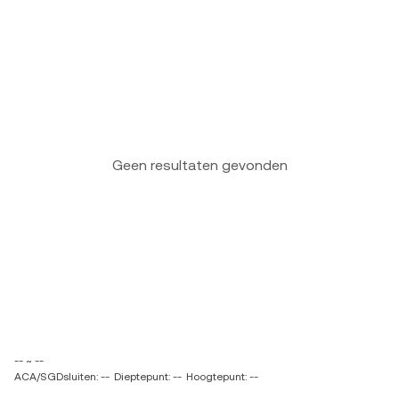
Geen resultaten gevonden
-- ~ --
ACA/SGDsluiten: --
Dieptepunt: --
Hoogtepunt: --