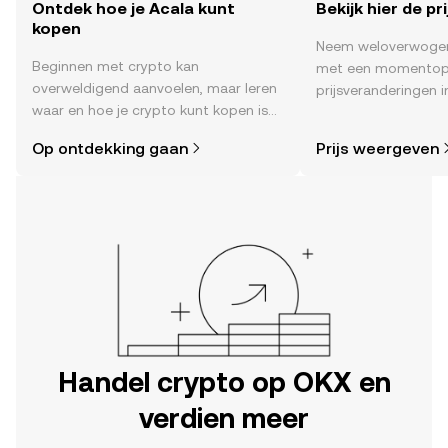
Ontdek hoe je Acala kunt
Bekijk hier de pr
kopen
Neem weloverwogen
Beginnen met crypto kan
met een momentop
overweldigend aanvoelen, maar leren
prijsveranderingen in
waar en hoe je crypto kunt kopen is
sentiment in de co
eenvoudiger dan je denkt. Begin je
en meer.
Op ontdekking gaan
Prijs weergeven
reis op de mobiele app van OKX of
hier op het web.
Handel crypto op OKX en
verdien meer