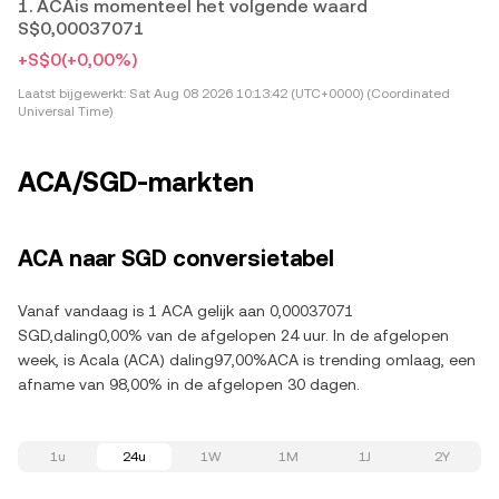
1. ACAis momenteel het volgende waard
S$0,00037071
+S$0
(+0,00%)
Laatst bijgewerkt:
Sat Aug 08 2026 10:13:42 (UTC+0000) (Coordinated
Universal Time)
ACA/SGD-markten
ACA naar SGD conversietabel
Vanaf vandaag is 1 ACA gelijk aan 0,00037071
SGD,daling0,00% van de afgelopen 24 uur. In de afgelopen
week, is Acala (ACA) daling97,00%ACA is trending omlaag, een
afname van 98,00% in de afgelopen 30 dagen.
1u
24u
1W
1M
1J
2Y