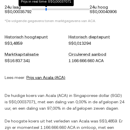
Prijs in real time: S$0,00037071
24u laag
24u hoog
S$0,00035792
S$0,00040906
*De volgende gegevens tonen marktgegevens van
ACA
.
Historisch hoogtepunt
Historisch dieptepunt
S$3,4859
S$0,013294
Marktkapitalisatie
Circulerend aanbod
S$16.837.341
1.166.666.660 ACA
Lees meer:
Prijs van
Acala
(
ACA
)
De huidige koers van
Acala
(
ACA
) in
Singaporese dollar
(
SGD
)
is
S$0,00037071
, met
een daling
van
0,00%
in de afgelopen 24
uur, en
een daling
van
97,00%
in de afgelopen zeven dagen.
De hoogste koers uit het verleden van
Acala
was
S$3,4859
. Er
zijn er momenteel
1.166.666.660 ACA
in omloop, met een