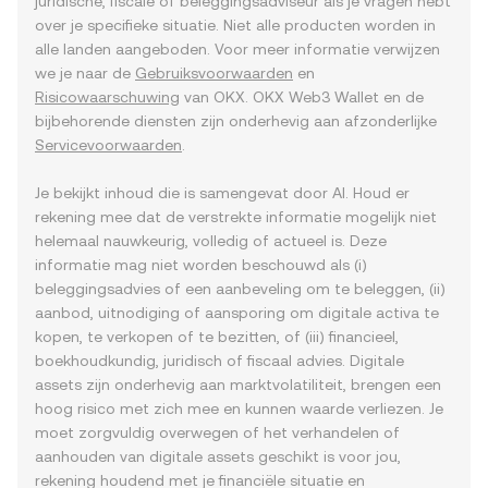
juridische, fiscale of beleggingsadviseur als je vragen hebt
over je specifieke situatie. Niet alle producten worden in
alle landen aangeboden. Voor meer informatie verwijzen
we je naar de
Gebruiksvoorwaarden
en
Risicowaarschuwing
van OKX. OKX Web3 Wallet en de
bijbehorende diensten zijn onderhevig aan afzonderlijke
Servicevoorwaarden
.
Je bekijkt inhoud die is samengevat door AI. Houd er
rekening mee dat de verstrekte informatie mogelijk niet
helemaal nauwkeurig, volledig of actueel is. Deze
informatie mag niet worden beschouwd als (i)
beleggingsadvies of een aanbeveling om te beleggen, (ii)
aanbod, uitnodiging of aansporing om digitale activa te
kopen, te verkopen of te bezitten, of (iii) financieel,
boekhoudkundig, juridisch of fiscaal advies. Digitale
assets zijn onderhevig aan marktvolatiliteit, brengen een
hoog risico met zich mee en kunnen waarde verliezen. Je
moet zorgvuldig overwegen of het verhandelen of
aanhouden van digitale assets geschikt is voor jou,
rekening houdend met je financiële situatie en