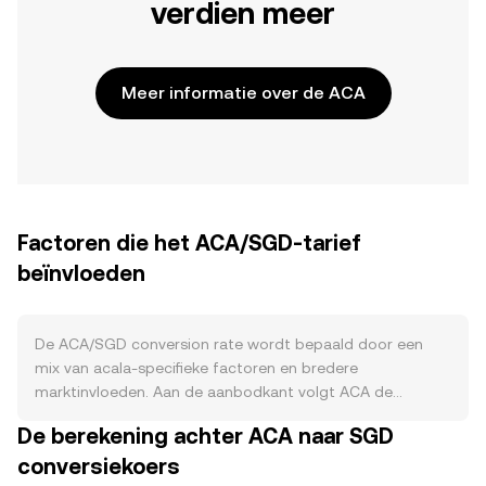
verdien meer
Meer informatie over de ACA
Factoren die het ACA/SGD-tarief
beïnvloeden
De ACA/SGD conversion rate wordt bepaald door een
mix van acala-specifieke factoren en bredere
marktinvloeden. Aan de aanbodkant volgt ACA de
tokenomics van het Acala‑netwerk: er is een vooraf
De berekening achter ACA naar SGD
gedefinieerde uitgifte- en vestingscurve voor vroege
conversiekoers
bijdragers, team en ecosysteemfondsen, wat periodiek