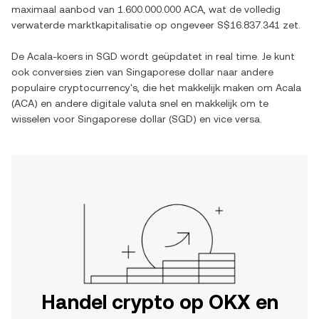
maximaal aanbod van
1.600.000.000 ACA
, wat de volledig
verwaterde marktkapitalisatie op ongeveer
S$16.837.341
zet.
De
Acala
-koers in
SGD
wordt geüpdatet in real time. Je kunt
ook conversies zien van
Singaporese dollar
naar andere
populaire cryptocurrency's, die het makkelijk maken om
Acala
(
ACA
) en andere digitale valuta snel en makkelijk om te
wisselen voor
Singaporese dollar
(
SGD
) en vice versa.
Handel crypto op OKX en