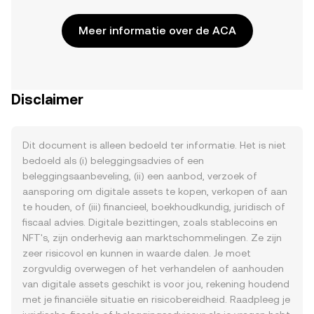
Meer informatie over de ACA
Disclaimer
Dit document is alleen bedoeld ter informatie. Het is niet
bedoeld als (i) beleggingsadvies of een
beleggingsaanbeveling, (ii) een aanbod, verzoek of
aansporing om digitale assets te kopen, verkopen of aan
te houden, of (iii) financieel, boekhoudkundig, juridisch of
fiscaal advies. Digitale bezittingen, zoals stablecoins en
NFT's, zijn onderhevig aan marktschommelingen. Ze zijn
zeer risicovol en kunnen in waarde dalen. Je moet
zorgvuldig overwegen of het verhandelen of aanhouden
van digitale assets geschikt is voor jou, rekening houdend
met je financiële situatie en risicobereidheid. Raadpleeg je