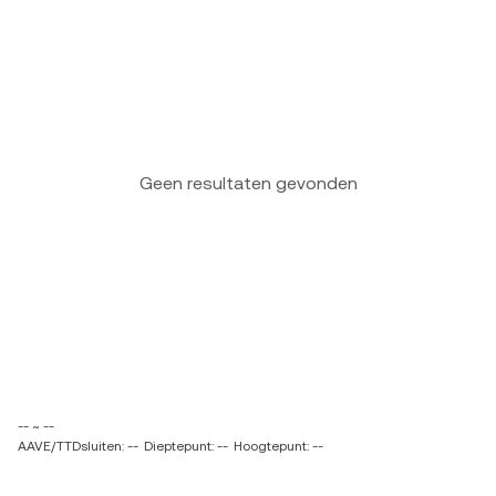
Geen resultaten gevonden
-- ~ --
AAVE/TTDsluiten: --
Dieptepunt: --
Hoogtepunt: --