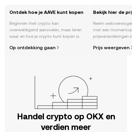
Ontdek hoe je AAVE kunt kopen
Bekijk hier de pr
Beginnen met crypto kan
Neem weloverwogen
overweldigend aanvoelen, maar leren
met een momentop
waar en hoe je crypto kunt kopen is
prijsveranderingen in
eenvoudiger dan je denkt. Begin je
sentiment in de co
Op ontdekking gaan
Prijs weergeven
reis op de mobiele app van OKX of
en meer.
hier op het web.
Handel crypto op OKX en
verdien meer