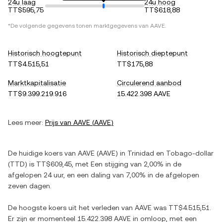
24u laag
24u hoog
TT$595,75
TT$618,88
*De volgende gegevens tonen marktgegevens van
AAVE
.
Historisch hoogtepunt
Historisch dieptepunt
TT$4.515,51
TT$175,88
Marktkapitalisatie
Circulerend aanbod
TT$9.399.219.916
15.422.398 AAVE
Lees meer:
Prijs van
AAVE
(
AAVE
)
De huidige koers van
AAVE
(
AAVE
) in
Trinidad en Tobago-dollar
(
TTD
) is
TT$609,45
, met
Een stijging
van
2,00%
in de
afgelopen 24 uur, en
een daling
van
7,00%
in de afgelopen
zeven dagen.
De hoogste koers uit het verleden van
AAVE
was
TT$4.515,51
.
Er zijn er momenteel
15.422.398 AAVE
in omloop, met een