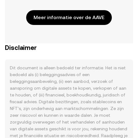
Meer informatie over de AAVE
Disclaimer
Dit document is alleen bedoeld ter informatie. Het is niet
bedoeld als (i) beleggingsadvies of een
beleggingsaanbeveling, (ii) een aanbod, verzoek of
aansporing om digitale assets te kopen, verkopen of aan
te houden, of (iii) financieel, boekhoudkundig, juridisch of
fiscaal advies. Digitale bezittingen, zoals stablecoins en
NFT's, zijn onderhevig aan marktschommelingen. Ze zijn
zeer risicovol en kunnen in waarde dalen. Je moet
zorgvuldig overwegen of het verhandelen of aanhouden
van digitale assets geschikt is voor jou, rekening houdend
met je financiële situatie en risicobereidheid. Raadpleeg je