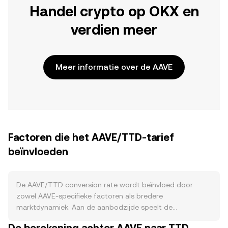
Handel crypto op OKX en
verdien meer
Meer informatie over de AAVE
Factoren die het AAVE/TTD-tarief
beïnvloeden
De AAVE/TTD conversion rate wordt beïnvloed door
zowel AAVE-specifieke factoren als bredere
marktdynamiek. Aan de aanbodzijde speelt de
tokenomics van AAVE een rol: er is een maximale