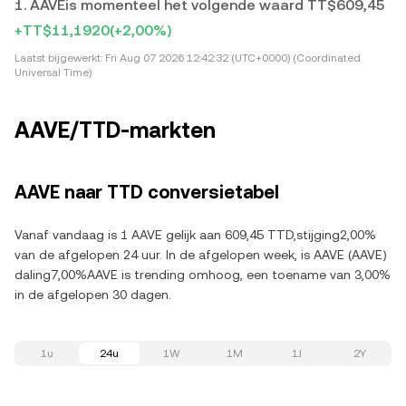
1. AAVEis momenteel het volgende waard TT$609,45
+TT$11,1920
(+2,00%)
Laatst bijgewerkt:
Fri Aug 07 2026 12:42:32 (UTC+0000) (Coordinated
Universal Time)
AAVE/TTD-markten
AAVE naar TTD conversietabel
Vanaf vandaag is 1 AAVE gelijk aan 609,45 TTD,stijging2,00%
van de afgelopen 24 uur. In de afgelopen week, is AAVE (AAVE)
daling7,00%AAVE is trending omhoog, een toename van 3,00%
in de afgelopen 30 dagen.
1u
24u
1W
1M
1J
2Y