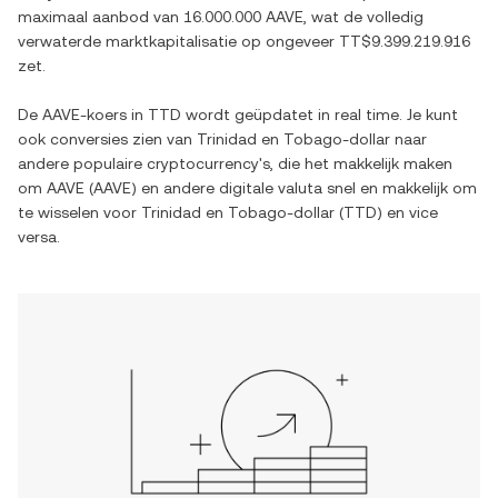
maximaal aanbod van
16.000.000 AAVE
, wat de volledig
verwaterde marktkapitalisatie op ongeveer
TT$9.399.219.916
zet.
De
AAVE
-koers in
TTD
wordt geüpdatet in real time. Je kunt
ook conversies zien van
Trinidad en Tobago-dollar
naar
andere populaire cryptocurrency's, die het makkelijk maken
om
AAVE
(
AAVE
) en andere digitale valuta snel en makkelijk om
te wisselen voor
Trinidad en Tobago-dollar
(
TTD
) en vice
versa.