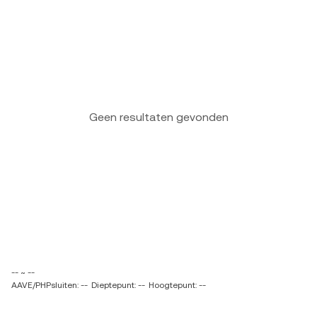
Geen resultaten gevonden
-- ~ --
AAVE/PHPsluiten: --
Dieptepunt: --
Hoogtepunt: --