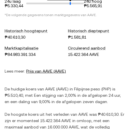
24u laag
24u hoog
₱5.330,44
₱5.565,91
*De volgende gegevens tonen marktgegevens van
AAVE
.
Historisch hoogtepunt
Historisch dieptepunt
₱40.610,30
₱1.581,81
Marktkapitalisatie
Circulerend aanbod
₱84.983.391.334
15.422.364 AAVE
Lees meer:
Prijs van
AAVE
(
AAVE
)
De huidige koers van
AAVE
(
AAVE
) in
Filipijnse peso
(
PHP
) is
₱5.510,40
, met
Een stijging
van
2,00%
in de afgelopen 24 uur,
en
een daling
van
9,00%
in de afgelopen zeven dagen.
De hoogste koers uit het verleden van
AAVE
was
₱40.610,30
. Er
zijn er momenteel
15.422.364 AAVE
in omloop, met een
maximaal aanbod van
16.000.000 AAVE
, wat de volledig