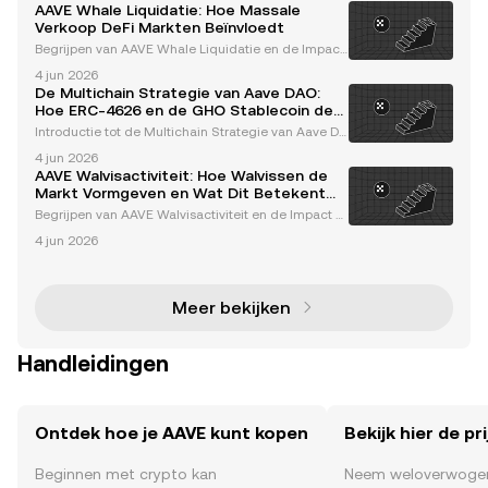
AAVE Whale Liquidatie: Hoe Massale
Verkoop DeFi Markten Beïnvloedt
Begrijpen van AAVE Whale Liquidatie en de Impact
op de Markt Whales, of grote cryptocurrency-houd
4 jun 2026
ers, spelen een cruciale rol in het vormgeven van d
De Multichain Strategie van Aave DAO:
e dynamiek van de cryptomarkt. Hun activiteiten, m
Hoe ERC-4626 en de GHO Stablecoin de
et
Toekomst Vormgeven
Introductie tot de Multichain Strategie van Aave DA
O Aave, een pionier in gedecentraliseerde financiën
4 jun 2026
(DeFi), heeft consequent de grenzen van innovatie
AAVE Walvisactiviteit: Hoe Walvissen de
binnen de cryptocurrency-ruimte verlegd. Operer
Markt Vormgeven en Wat Dit Betekent
voor Investeerders
Begrijpen van AAVE Walvisactiviteit en de Impact o
p de Markt AAVE, een toonaangevend gedecentrali
4 jun 2026
seerd financieel (DeFi) protocol, is een centraal punt
geworden voor aanzienlijke walvisactiviteit. Wal
Meer bekijken
Handleidingen
Ontdek hoe je AAVE kunt kopen
Bekijk hier de pr
Beginnen met crypto kan
Neem weloverwogen