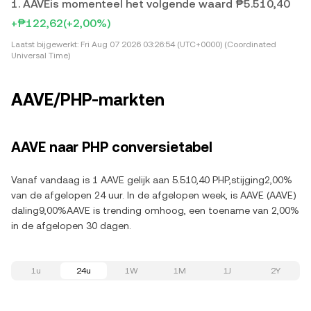
1. AAVEis momenteel het volgende waard ₱5.510,40
+₱122,62
(+2,00%)
Laatst bijgewerkt:
Fri Aug 07 2026 03:26:54 (UTC+0000) (Coordinated
Universal Time)
AAVE/PHP-markten
AAVE naar PHP conversietabel
Vanaf vandaag is 1 AAVE gelijk aan 5.510,40 PHP,stijging2,00%
van de afgelopen 24 uur. In de afgelopen week, is AAVE (AAVE)
daling9,00%AAVE is trending omhoog, een toename van 2,00%
in de afgelopen 30 dagen.
1u
24u
1W
1M
1J
2Y