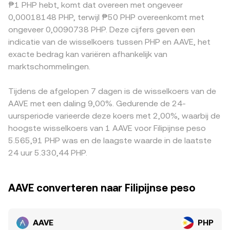
₱1 PHP hebt, komt dat overeen met ongeveer
zwakkere PHP deze opdrijft. Regelgevend nieuws rond
voorstellen; de impliciete prijs is y/x en verschuift wanneer
opzichte van fiat kan daardoor doorwerken in de
0,00018148 PHP, terwijl ₱50 PHP overeenkomt met
DeFi, staking en stablecoins (bijv. EU MiCA-uitvoering,
iemand AAVE koopt of verkoopt. Al deze bronnen—
uiteindelijke AAVE/PHP-quote. Lokale factoren—zoals fiat-
ongeveer 0,0090738 PHP. Deze cijfers geven een
Amerikaanse handhaving, of lokale richtlijnen van BSP/SEC
orderboeken, VWAP-benchmarks en AMM-pools—vloeien
stortings/uitbetalingskanalen in de Filipijnen,
indicatie van de wisselkoers tussen PHP en AAVE, het
in de Filipijnen voor VASP’s) kan plotselinge vraag- of
samen in de actuele AAVE/PHP-notering die je ziet op een
nalevingseisen voor VASP’s, of tijdelijke beperkingen bij
exacte bedrag kan variëren afhankelijk van
aanbodschokken veroorzaken in AAVE of in PHP-rails. Tot
convert-scherm.
betalingsverwerkers—kunnen eveneens tot een regionale
slot zorgen technische marktdynamieken voor extra
marktschommelingen.
opslag of korting leiden. Arbitragehandelaren kopen op
volatiliteit: funding rates op AAVE-perpetuals,
het ene platform en verkopen op het andere om
optiesexpiraties waar beschikbaar, on-chain whale-
verschillen te verkleinen, wat de markt doorgaans
Tijdens de afgelopen 7 dagen is de wisselkoers van de
bewegingen richting beurzen of de Safety Module, en
stabiliseert, maar fricties zoals transactiekosten,
AAVE met een daling 9,00%. Gedurende de 24-
liquiditeit op DEX’en zoals Uniswap waar grote swaps de
opname- en stortingstijden en on-chain bevestigingen
uursperiode varieerde deze koers met 2,00%, waarbij de
spotprijs tijdelijk kunnen verschuiven.
voorkomen dat prijzen altijd exact gelijk lopen.
hoogste wisselkoers van 1 AAVE voor Filipijnse peso
5.565,91 PHP was en de laagste waarde in de laatste
24 uur 5.330,44 PHP.
AAVE converteren naar Filipijnse peso
AAVE
PHP