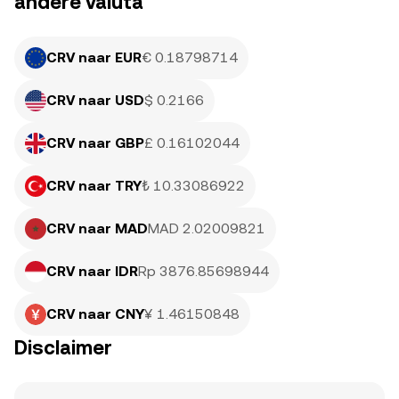
andere valuta
CRV naar EUR
€ 0.18798714
CRV naar USD
$ 0.2166
CRV naar GBP
£ 0.16102044
CRV naar TRY
₺ 10.33086922
CRV naar MAD
MAD 2.02009821
CRV naar IDR
Rp 3876.85698944
CRV naar CNY
¥ 1.46150848
Disclaimer