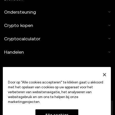
Ondersteuning
Crypto kopen
Cryptocalculator
Handelen
Door op “Alle cookies accepteren” te klikken gaat u akkoord
met het opslaan van cookies op uw apparaat voor het
verbeteren van websitenavigatie, het analyseren van
websitegebruik en om ons te helpen bij onze
marketingprojecten.
OKX Europe Limited, dat onder de handelsnaam OKX
opereert, is nu een handelsplatform voor crypto-
Alle cookies