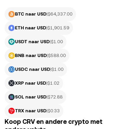
BTC naar USD
|
$
64,337.00
ETH naar USD
|
$
1,901.59
USDT naar USD
|
$
1.00
BNB naar USD
|
$
588.00
USDC naar USD
|
$
1.00
XRP naar USD
|
$
1.02
SOL naar USD
|
$
72.88
TRX naar USD
|
$
0.33
Koop CRV en andere crypto met