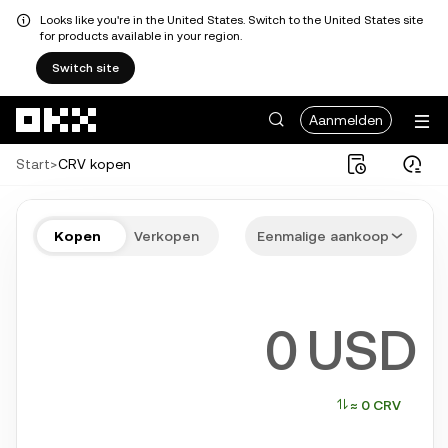
Looks like you're in the United States. Switch to the United States site
for products available in your region.
Switch site
Overslaan naar hoofdinhoud
Aanmelden
Start
>
CRV kopen
Koop CRV in een paar stappen
Kopen
Verkopen
Eenmalige aankoop
Bitcoin, Ethereum, Solana en meer populaire crypto
USD
≈ 0 CRV