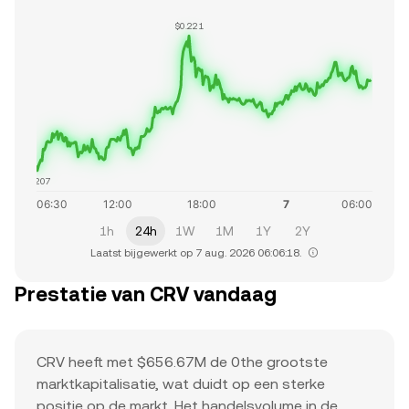
$0.221
$0.207
1h
24h
1W
1M
1Y
2Y
Laatst bijgewerkt op 7 aug. 2026 06:06:18.
Prestatie van CRV vandaag
CRV heeft met $656.67M de 0the grootste
marktkapitalisatie, wat duidt op een sterke
positie op de markt. Het handelsvolume in de