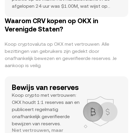
afgelopen 24 uur was $1.00M, wat wijst op
actieve interesse van traders. Het historisch
Waarom CRV kopen op OKX in
hoogtepunt van $63 is een referentiepunt voor
de huidige prijsactie en mogelijk opwaarts
Verenigde Staten?
potentieel. De combinatie van een grote
marktkapitalisatie, aanzienlijke dagelijkse
Koop cryptovaluta op OKX met vertrouwen. Alle
handelsvolumes en een opvallende ATH
bezittingen van gebruikers zijn gedekt door
suggereert dat dit een belangrijke crypto is met
onafhankelijk bewezen en geverifieerde reserves. Je
veel interesse van traders en een hoge liquiditeit.
aankoop is veilig.
Bewijs van reserves
Koop crypto met vertrouwen:
OKX houdt 1:1 reserves aan en
publiceert regelmatig
onafhankelijk geverifieerde
bewijzen van reserves.
Niet vertrouwen, maar