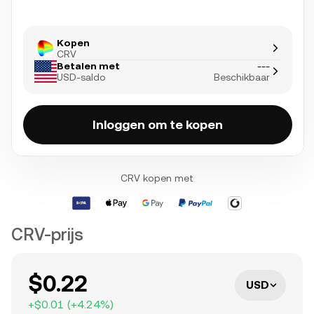
Kopen
CRV
Betalen met
---
USD-saldo
Beschikbaar
Inloggen om te kopen
CRV kopen met
CRV-prijs
$0.22
USD
+
$0.01
(
+
4.24
%)