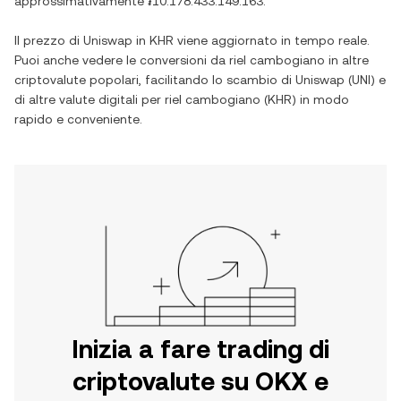
approssimativamente
៛10.178.433.149.163
.
Il prezzo di
Uniswap
in
KHR
viene aggiornato in tempo reale.
Puoi anche vedere le conversioni da
riel cambogiano
in altre
criptovalute popolari, facilitando lo scambio di
Uniswap
(
UNI
) e
di altre valute digitali per
riel cambogiano
(
KHR
) in modo
rapido e conveniente.
Inizia a fare trading di
criptovalute su OKX e