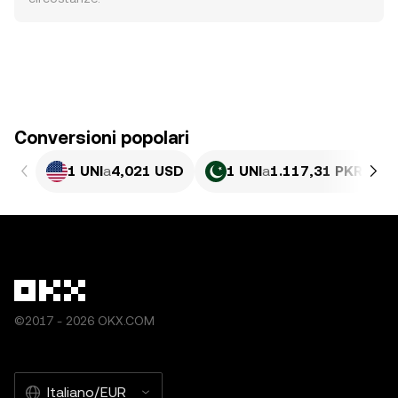
Conversioni popolari
1 UNI
a
4,021 USD
1 UNI
a
1.117,31 PKR
©2017 - 2026 OKX.COM
Italiano/EUR