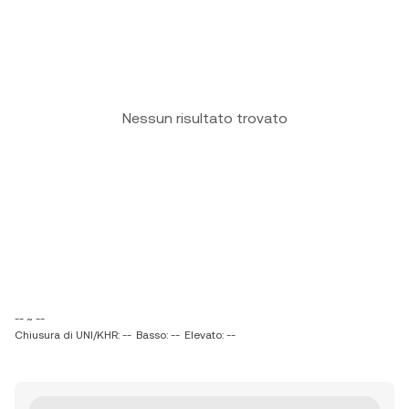
Nessun risultato trovato
-- ~ --
Chiusura di UNI/KHR: --
Basso: --
Elevato: --