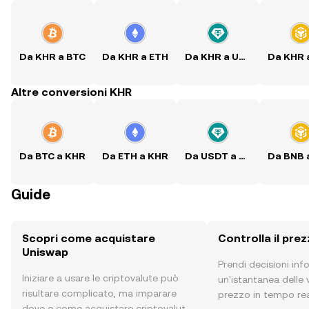
Da KHR a BTC
Da KHR a ETH
Da KHR a USDT
Altre conversioni KHR
Da BTC a KHR
Da ETH a KHR
Da USDT a KHR
Guide
Scopri come acquistare
Controlla il pre
Uniswap
Prendi decisioni in
Iniziare a usare le criptovalute può
un'istantanea delle v
risultare complicato, ma imparare
prezzo in tempo rea
dove e come acquistare criptovalute