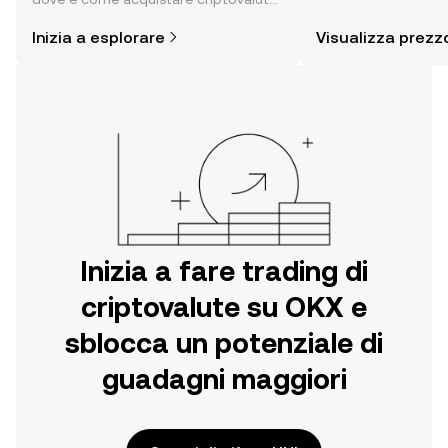
sentiment della com
è più semplice di quanto possa
altro ancora.
Inizia a esplorare
Visualizza prezz
pensare. Inizia il tuo viaggio sull'app
per dispositivi mobili OKX o
direttamente sul web.
Inizia a fare trading di
criptovalute su OKX e
sblocca un potenziale di
guadagni maggiori