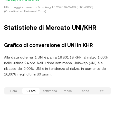
Ultimo aggiornamento:
Mon Aug 10 2026 04:24:39 (UTC+0000)
(Coordinated Universal Time)
Statistiche di Mercato UNI/KHR
Grafico di conversione di UNI in KHR
Alla data odierna, 1 UNI è pari a 16.301,13 KHR, al rialzo 1,00%
nelle ultime 24 ore. Nell'ultima settimana, Uniswap (UNI) è al
ribasso del 2,00%. UNI è in tendenza al rialzo, in aumento del
16,00% negli ultimi 30 giorni.
1 ora
24 ore
1 settimana
1 mese
1 anno
2Y