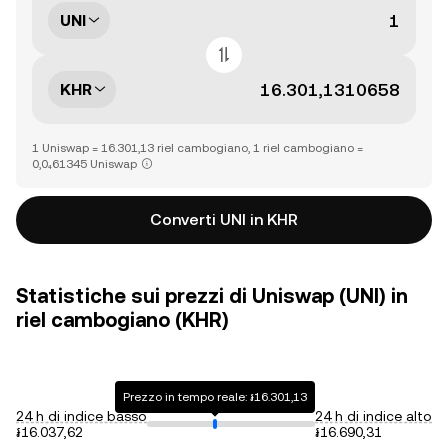
UNI
KHR
1 Uniswap = 16.301,13 riel cambogiano, 1 riel cambogiano =
0,0₄61345 Uniswap
Converti UNI in KHR
Statistiche sui prezzi di Uniswap (UNI) in
riel cambogiano (KHR)
Prezzo in tempo reale: ៛16.301,13
24 h di indice basso
24 h di indice alto
៛16.037,62
៛16.690,31