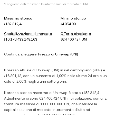
*I seguenti dati mostrano le informazioni di mercato di
UNI
.
Massimo storico
Minimo storico
៛182.312,4
៛4.054,00
Capitalizzazione di mercato
Offerta circolante
៛10.178.433.149.163
624.400.424 UNI
Continua a leggere:
Prezzo di
Uniswap
(
UNI
)
Il prezzo attuale di
Uniswap
(
UNI
) in
riel cambogiano
(
KHR
) è
៛16.301,13
, con
un aumento
di
1,00%
nelle ultime 24 ore e
un
calo
di
2,00%
negli ultimi sette giorni.
Il prezzo storico massimo di
Uniswap
è stato
៛182.312,4
.
Attualmente ci sono
624.400.424 UNI
in circolazione, con una
fornitura massima di
1.000.000.000 UNI
, che inserisce la
capitalizzazione di mercato interamente diluita ad