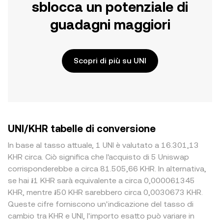
sblocca un potenziale di
guadagni maggiori
Scopri di più su UNI
UNI/KHR tabelle di conversione
In base al tasso attuale, 1 UNI è valutato a 16.301,13
KHR circa. Ciò significa che l'acquisto di 5 Uniswap
corrisponderebbe a circa 81.505,66 KHR. In alternativa,
se hai ៛1 KHR sarà equivalente a circa 0,000061345
KHR, mentre ៛50 KHR sarebbero circa 0,0030673 KHR.
Queste cifre forniscono un'indicazione del tasso di
cambio tra KHR e UNI, l'importo esatto può variare in