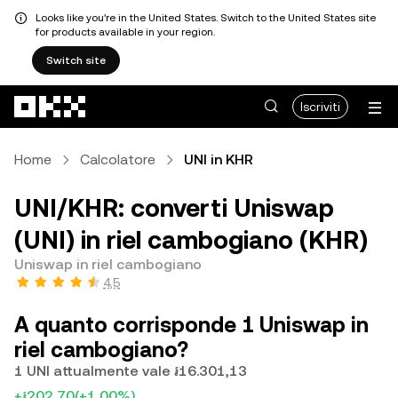
Looks like you're in the United States. Switch to the United States site
for products available in your region.
Switch site
Passa al contenuto principale
Iscriviti
Home
Calcolatore
UNI in KHR
UNI/KHR: converti Uniswap
(UNI) in riel cambogiano (KHR)
Uniswap in riel cambogiano
4,5
A quanto corrisponde 1 Uniswap in
riel cambogiano?
1 UNI attualmente vale ៛16.301,13
+៛202,70
(+1,00%)