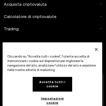
Acquista criptovaluta
Calcolatore di criptovalute
Trading
Cliccando su “Accetta tutti i cookie”, l'utente accetta di
memorizzare i cookie sul dispositivo per migliorare la
navigazione del sito, analizzare l'utilizzo del sito e assistere
nelle nostre attività di marketing.
OKX Europe Limited, che opera con il nome
Accetta tutti i
commerciale OKX, è ora una piattaforma di trading di
cookie
crypto-asset autorizzata come Crypto-Asset
Services Provider da MFSA ai sensi dell’Articolo 28 del
Markets in Crypto-Assets Act (Capitolo 647 delle
Impostazioni
Leggi di Malta).
cookie