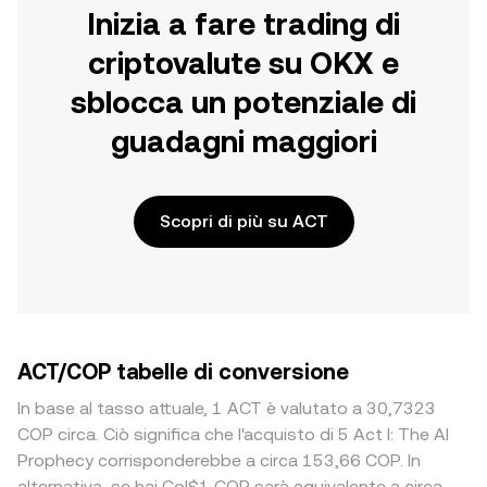
Inizia a fare trading di
criptovalute su OKX e
sblocca un potenziale di
guadagni maggiori
Scopri di più su ACT
ACT/COP tabelle di conversione
In base al tasso attuale, 1 ACT è valutato a 30,7323
COP circa. Ciò significa che l'acquisto di 5 Act I: The AI
Prophecy corrisponderebbe a circa 153,66 COP. In
alternativa, se hai Col$1 COP sarà equivalente a circa