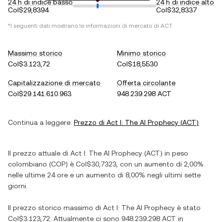
24 h di indice basso
24 h di indice alto
Col$29,8394
Col$32,8337
*I seguenti dati mostrano le informazioni di mercato di
ACT
.
Massimo storico
Minimo storico
Col$3.123,72
Col$18,5530
Capitalizzazione di mercato
Offerta circolante
Col$29.141.610.963
948.239.298 ACT
Continua a leggere:
Prezzo di
Act I: The AI Prophecy
(
ACT
)
Il prezzo attuale di
Act I: The AI Prophecy
(
ACT
) in
peso
colombiano
(
COP
) è
Col$30,7323
, con
un aumento
di
2,00%
nelle ultime 24 ore e
un aumento
di
8,00%
negli ultimi sette
giorni.
Il prezzo storico massimo di
Act I: The AI Prophecy
è stato
Col$3.123,72
. Attualmente ci sono
948.239.298 ACT
in