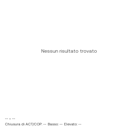
Nessun risultato trovato
-- ~ --
Chiusura di ACT/COP: --
Basso: --
Elevato: --