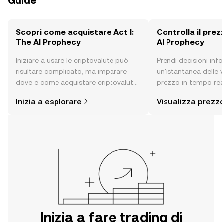
Guide
Scopri come acquistare Act I:
Controlla il prez
The AI Prophecy
AI Prophecy
Iniziare a usare le criptovalute può
Prendi decisioni in
risultare complicato, ma imparare
un'istantanea delle v
dove e come acquistare criptovalute
prezzo in tempo real
è più semplice di quanto possa
Prophecy, sentimen
Inizia a esplorare
Visualizza prezz
pensare. Inizia il tuo viaggio sull'app
notizie e altro anco
per dispositivi mobili OKX o
direttamente sul web.
Inizia a fare trading di