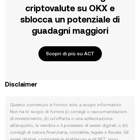
criptovalute su OKX e
sblocca un potenziale di
guadagni maggiori
Scopri di più su ACT
Disclaimer
Questo contenuto è fornito solo a scopo informativo.
Non ha lo scopo di fornire (i) consigli o raccomandazioni
di investimento; (ii) un'offerta o una sollecitazione
all'acquisto, la vendita o il possesso di asset digitali; o (iii)
consigli di natura finanziaria, contabile, legale o fiscale. Gli
asset digitali, comprese le stablecoin e gli NFT, sono