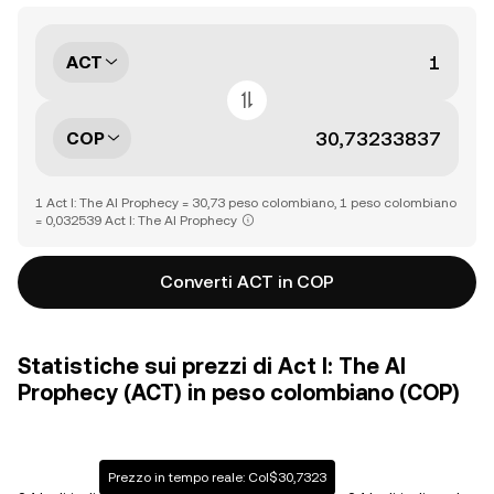
ACT
COP
1 Act I: The AI Prophecy = 30,73 peso colombiano, 1 peso colombiano
= 0,032539 Act I: The AI Prophecy
Converti ACT in COP
Statistiche sui prezzi di Act I: The AI
Prophecy (ACT) in peso colombiano (COP)
Prezzo in tempo reale: Col$30,7323