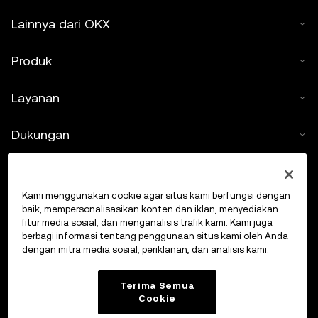
Lainnya dari OKX
Produk
Layanan
Dukungan
Beli kripto
Kami menggunakan cookie agar situs kami berfungsi dengan
Kalkulator kripto
baik, mempersonalisasikan konten dan iklan, menyediakan
fitur media sosial, dan menganalisis trafik kami. Kami juga
berbagi informasi tentang penggunaan situs kami oleh Anda
Lakukan Trading
dengan mitra media sosial, periklanan, dan analisis kami.
Terima Semua
Cookie