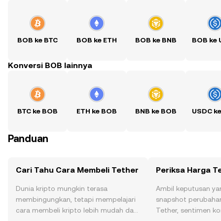
BOB ke BTC
BOB ke ETH
BOB ke BNB
BOB ke
Konversi BOB lainnya
BTC ke BOB
ETH ke BOB
BNB ke BOB
USDC k
Panduan
Cari Tahu Cara Membeli Tether
Periksa Harga T
Dunia kripto mungkin terasa
Ambil keputusan ya
membingungkan, tetapi mempelajari
snapshot perubahan
cara membeli kripto lebih mudah dari
Tether, sentimen ko