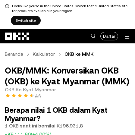
Looks like you're in the United States. Switch to the United States site
for products available in your region.
Switch site
Lewati ke konten utama
Daftar
Beranda
Kalkulator
OKB ke MMK
OKB/MMK: Konversikan OKB
(OKB) ke Kyat Myanmar (MMK)
OKB Ke Kyat Myanmar
4,6
Berapa nilai 1 OKB dalam Kyat
Myanmar?
1 OKB saat ini bernilai K196.931,8
+K8.111,80
(+4,00%)