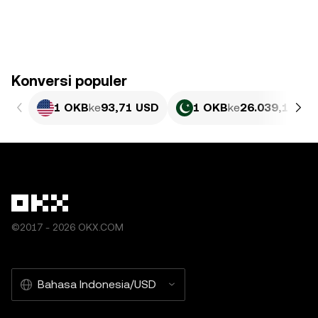
Konversi populer
1 OKB
ke
93,71 USD
1 OKB
ke
26.039,16 PK
©2017 - 2026 OKX.COM
Bahasa Indonesia/USD