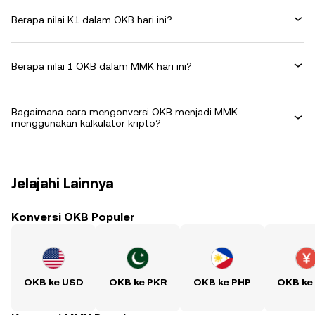
Berapa nilai K1 dalam OKB hari ini?
Berapa nilai 1 OKB dalam MMK hari ini?
Bagaimana cara mengonversi OKB menjadi MMK
menggunakan kalkulator kripto?
Jelajahi Lainnya
Konversi OKB Populer
OKB ke USD
OKB ke PKR
OKB ke PHP
OKB ke