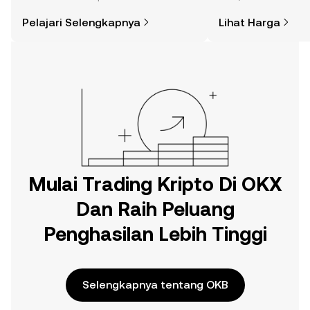
yang Anda kira. Mulai perjalanan Anda
lainnya.
Pelajari Selengkapnya
Lihat Harga
di aplikasi seluler OKX, atau di sini di
web.
Mulai Trading Kripto Di OKX
Dan Raih Peluang
Penghasilan Lebih Tinggi
Selengkapnya tentang OKB