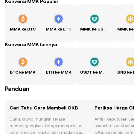
Konversi MMK Populer
MMK ke BTC
MMK ke ETH
MMK ke USDT
MMK ke
Konversi MMK lainnya
BTC ke MMK
ETH ke MMK
USDT ke MMK
BNB ke
Panduan
Cari Tahu Cara Membeli OKB
Periksa Harga 
Dunia kripto mungkin terasa
Ambil keputusan ya
membingungkan, tetapi mempelajari
snapshot perubahan
cara membeli kripto lebih mudah dari
OKB, sentimen komun