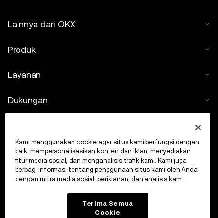
Lainnya dari OKX
Produk
Layanan
Dukungan
Beli kripto
Kami menggunakan cookie agar situs kami berfungsi dengan
Kalkulator kripto
baik, mempersonalisasikan konten dan iklan, menyediakan
fitur media sosial, dan menganalisis trafik kami. Kami juga
berbagi informasi tentang penggunaan situs kami oleh Anda
Lakukan Trading
dengan mitra media sosial, periklanan, dan analisis kami.
Terima Semua
Cookie