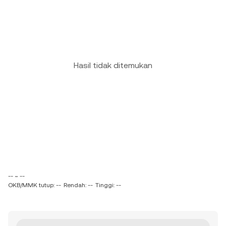
Hasil tidak ditemukan
-- ~ --
OKB/MMK tutup: --
Rendah: --
Tinggi: --