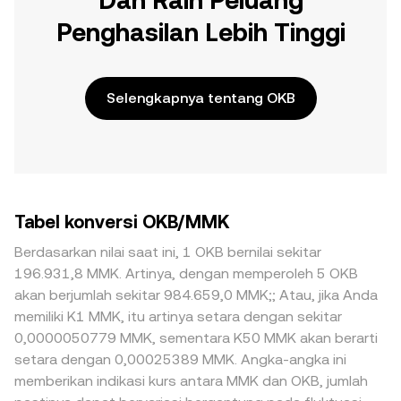
Dan Raih Peluang
Penghasilan Lebih Tinggi
Selengkapnya tentang OKB
Tabel konversi OKB/MMK
Berdasarkan nilai saat ini, 1 OKB bernilai sekitar
196.931,8 MMK. Artinya, dengan memperoleh 5 OKB
akan berjumlah sekitar 984.659,0 MMK;; Atau, jika Anda
memiliki K1 MMK, itu artinya setara dengan sekitar
0,0000050779 MMK, sementara K50 MMK akan berarti
setara dengan 0,00025389 MMK. Angka-angka ini
memberikan indikasi kurs antara MMK dan OKB, jumlah