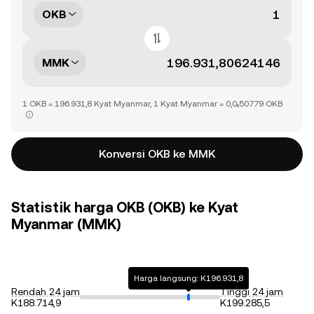
OKB
MMK
1 OKB = 196.931,8 Kyat Myanmar, 1 Kyat Myanmar = 0,0₅50779 OKB
Konversi OKB ke MMK
Statistik harga OKB (OKB) ke Kyat
Myanmar (MMK)
Harga langsung: K196.931,8
Rendah 24 jam
Tinggi 24 jam
K188.714,9
K199.285,5