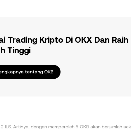
ai Trading Kripto Di OKX Dan Raih
ih Tinggi
engkapnya tentang OKB
,52 ILS. Artinya, dengan memperoleh 5 OKB akan berjumlah sekit