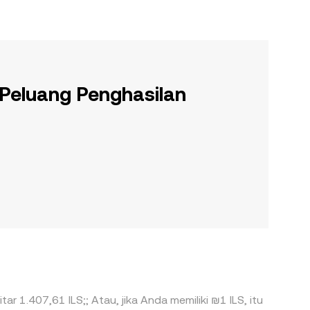
 Peluang Penghasilan
ar 1.407,61 ILS;; Atau, jika Anda memiliki ₪1 ILS, itu