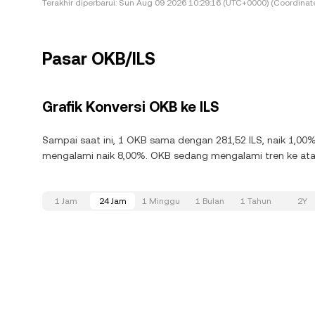
Terakhir diperbarui:
Sun Aug 09 2026 10:29:16 (UTC+0000) (Coordinate
Pasar OKB/ILS
Grafik Konversi OKB ke ILS
Sampai saat ini, 1 OKB sama dengan 281,52 ILS, naik 1,00
mengalami naik 8,00%. OKB sedang mengalami tren ke atas
1 Jam
24 Jam
1 Minggu
1 Bulan
1 Tahun
2Y