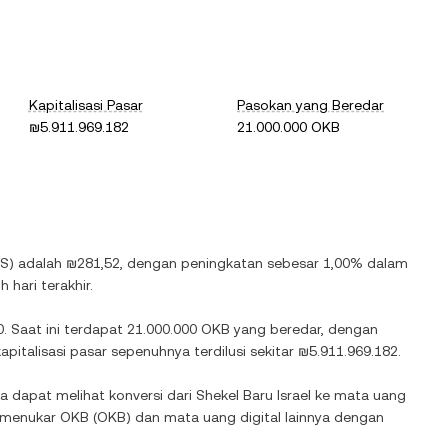
Kapitalisasi Pasar
Pasokan yang Beredar
₪5.911.969.182
21.000.000 OKB
LS
) adalah
₪281,52
, dengan
peningkatan
sebesar
1,00%
dalam
 hari terakhir.
0
. Saat ini terdapat
21.000.000 OKB
yang beredar, dengan
italisasi pasar sepenuhnya terdilusi sekitar
₪5.911.969.182
.
ga dapat melihat konversi dari
Shekel Baru Israel
ke mata uang
k menukar
OKB
(
OKB
) dan mata uang digital lainnya dengan