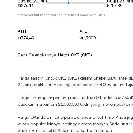
Rendah 24 jam
Tinggi 24 jam
₪278,11
₪287,36
*Data berikut menampilkan informasi pasar dari
OKB
.
ATH
ATL
₪774,40
₪1,7099
Baca Selengkapnya:
Harga
OKB
(
OKB
)
Harga saat ini untuk
OKB
(
OKB
) dalam
Shekel Baru Israel
(
I
24 jam terakhir, dan
peningkatan
sebesar
8,00%
dalam tujuh
Harga tertinggi sepanjang masa untuk
OKB
adalah
₪774,4
pasokan maksimum
21.000.000 OKB
, yang menempatkan kap
Harga
OKB
dalam
ILS
diperbarui secara real-time. Anda ju
kripto populer lainnya, sehingga memudahkan Anda untu
Shekel Baru Israel
(
ILS
) secara cepat dan mudah.