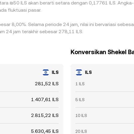
ara ₪50 ILS akan berarti setara dengan 0,17761 ILS. Angka-a
da fluktuasi pasar.
besar 8,00%. Selama periode 24 jam, nilai ini bervariasi sebe
am 24 jam terakhir sebesar 278,11 ILS.
Konversikan Shekel Ba
ILS
ILS
281,52 ILS
1 ILS
1.407,61 ILS
5 ILS
2.815,22 ILS
10 ILS
5.630,45 ILS
20 ILS