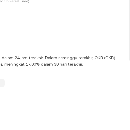
d Universal Time)
% dalam 24 jam terakhir. Dalam seminggu terakhir, OKB (OKB)
, meningkat 17,00% dalam 30 hari terakhir.