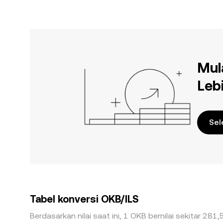
Mul
Leb
Sel
Tabel konversi OKB/ILS
Berdasarkan nilai saat ini, 1 OKB bernilai sekitar 281