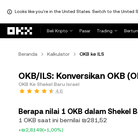
Looks like you're in the United States. Switch to the United S
Lewati ke konten utama
Beli Kripto
Pasar
Trading
Bertu
Beranda
Kalkulator
OKB ke ILS
OKB/ILS: Konversikan OKB (OKB
OKB Ke Shekel Baru Israel
4,6
Berapa nilai 1 OKB dalam Shekel B
1 OKB saat ini bernilai ₪281,52
+₪2,8149
(+1,00%)