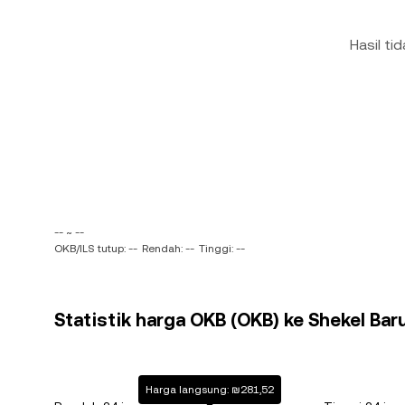
Hasil ti
-- ~ --
OKB/ILS tutup: --
Rendah: --
Tinggi: --
Statistik harga OKB (OKB) ke Shekel Baru 
Harga langsung: ₪281,52