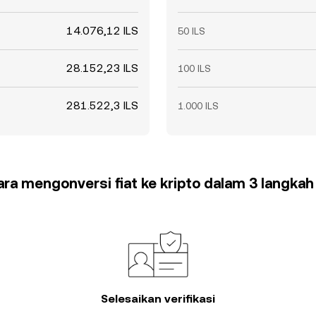
14.076,12 ILS
50 ILS
28.152,23 ILS
100 ILS
281.522,3 ILS
1.000 ILS
cara mengonversi fiat ke kripto dalam 3 langka
Selesaikan verifikasi