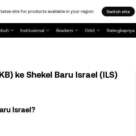
tates site for products available in your region.
Switch site
mbuh
Institusional
Akademi
Orbit
Selengkapnya
) ke Shekel Baru Israel (ILS)
aru Israel?