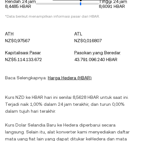
Rendah 24 jam
Tinggi 24 jam
8,4485 HBAR
8,6091 HBAR
*Data berikut menampilkan informasi pasar dari
HBAR
.
ATH
ATL
NZ$0,97567
NZ$0,016807
Kapitalisasi Pasar
Pasokan yang Beredar
NZ$5.114.133.672
43.791.096.240 HBAR
Baca Selengkapnya:
Harga
Hedera
(
HBAR
)
Kurs
NZD
ke
HBAR
hari ini senilai
8,5628
HBAR
untuk saat ini.
Terjadi
naik
1,00%
dalam 24 jam terakhir, dan
turun
0,00%
dalam tujuh hari terakhir.
Kurs
Dolar Selandia Baru
ke
Hedera
diperbarui secara
langsung. Selain itu, alat konverter kami menyediakan daftar
mata uang fiat lain yang dapat ditukar ke
Hedera
dan mata