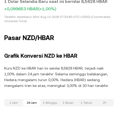
1 Dolar Selandia Baru saat ini bernilai 8,5628 HBAR
+0,099653 HBAR
(+1,00%)
Terakhir diperbarui:
Mon Aug 10 2026 07:33:45 (UTC+0000) (Coordinated
Universal Time)
Pasar NZD/HBAR
Grafik Konversi NZD ke HBAR
Kurs NZD ke HBAR hari ini senilai 8,5628 HBAR, terjadi naik
1,00% dalam 24 jam terakhir. Selama seminggu belakangan,
Hedera mengalami turun 0,00%. Hedera (HBAR) sedang
mengalami tren ke atas, meningkat 3,00% di 30 hari terakhir.
1 Jam
24 Jam
1 Minggu
1 Bulan
1 Tahun
2Y