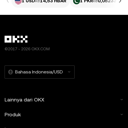
1 USD
ke
14,53 HBAR
1 PKR
ke
0,052335 HB
©2017 - 2026 OKX.COM
Bahasa Indonesia/USD
Lainnya dari OKX
Produk