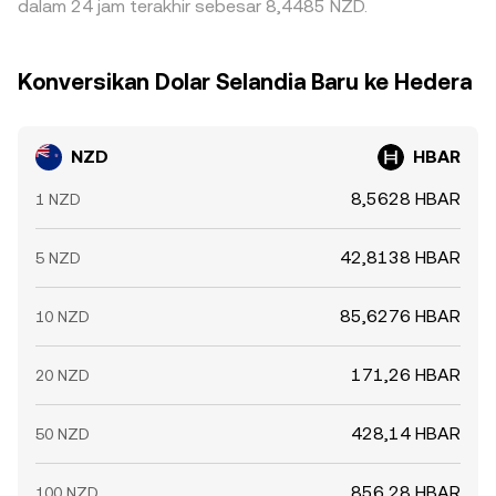
dalam 24 jam terakhir sebesar 8,4485 NZD.
Konversikan Dolar Selandia Baru ke Hedera
NZD
HBAR
8,5628 HBAR
1 NZD
42,8138 HBAR
5 NZD
85,6276 HBAR
10 NZD
171,26 HBAR
20 NZD
428,14 HBAR
50 NZD
856,28 HBAR
100 NZD