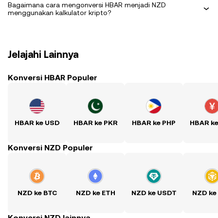
Bagaimana cara mengonversi HBAR menjadi NZD
menggunakan kalkulator kripto?
Jelajahi Lainnya
Konversi HBAR Populer
HBAR ke USD
HBAR ke PKR
HBAR ke PHP
HBAR k
Konversi NZD Populer
NZD ke BTC
NZD ke ETH
NZD ke USDT
NZD ke
Konversi NZD lainnya