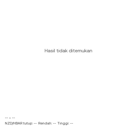
Hasil tidak ditemukan
-- ~ --
NZD/HBAR tutup: --
Rendah: --
Tinggi: --