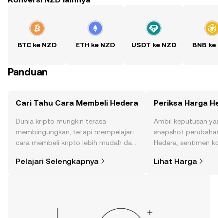
BTC ke NZD
ETH ke NZD
USDT ke NZD
BNB ke
Panduan
Cari Tahu Cara Membeli Hedera
Periksa Harga H
Dunia kripto mungkin terasa
Ambil keputusan ya
membingungkan, tetapi mempelajari
snapshot perubahan
cara membeli kripto lebih mudah dari
Hedera, sentimen ko
yang Anda kira. Mulai perjalanan Anda
dan lainnya.
Pelajari Selengkapnya
Lihat Harga
di aplikasi seluler OKX, atau di sini di
web.