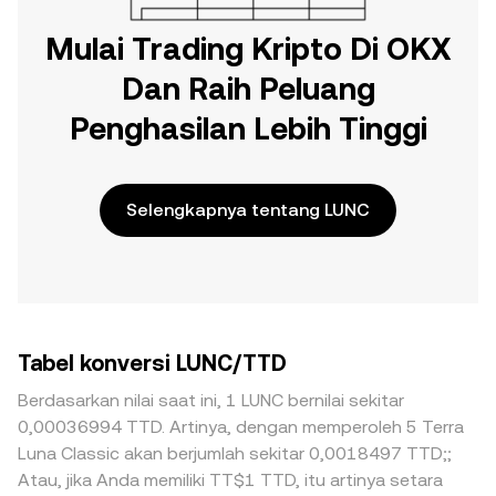
Mulai Trading Kripto Di OKX
Dan Raih Peluang
Penghasilan Lebih Tinggi
Selengkapnya tentang LUNC
Tabel konversi LUNC/TTD
Berdasarkan nilai saat ini, 1 LUNC bernilai sekitar
0,00036994 TTD. Artinya, dengan memperoleh 5 Terra
Luna Classic akan berjumlah sekitar 0,0018497 TTD;;
Atau, jika Anda memiliki TT$1 TTD, itu artinya setara