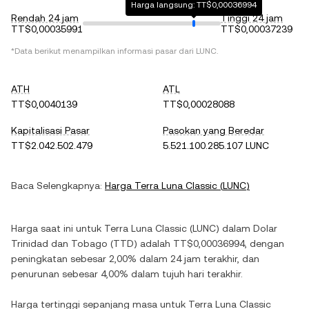
Harga langsung: TT$0,00036994
Rendah 24 jam
Tinggi 24 jam
TT$0,00035991
TT$0,00037239
*Data berikut menampilkan informasi pasar dari
LUNC
.
ATH
ATL
TT$0,0040139
TT$0,00028088
Kapitalisasi Pasar
Pasokan yang Beredar
TT$2.042.502.479
5.521.100.285.107 LUNC
Baca Selengkapnya:
Harga
Terra Luna Classic
(
LUNC
)
Harga saat ini untuk
Terra Luna Classic
(
LUNC
) dalam
Dolar
Trinidad dan Tobago
(
TTD
) adalah
TT$0,00036994
, dengan
peningkatan
sebesar
2,00%
dalam 24 jam terakhir, dan
penurunan
sebesar
4,00%
dalam tujuh hari terakhir.
Harga tertinggi sepanjang masa untuk
Terra Luna Classic