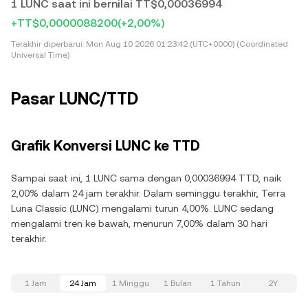
1 LUNC saat ini bernilai TT$0,00036994
+TT$0,0000088200
(+2,00%)
Terakhir diperbarui:
Mon Aug 10 2026 01:23:42 (UTC+0000) (Coordinated
Universal Time)
Pasar LUNC/TTD
Grafik Konversi LUNC ke TTD
Sampai saat ini, 1 LUNC sama dengan 0,00036994 TTD, naik
2,00% dalam 24 jam terakhir. Dalam seminggu terakhir, Terra
Luna Classic (LUNC) mengalami turun 4,00%. LUNC sedang
mengalami tren ke bawah, menurun 7,00% dalam 30 hari
terakhir.
1 Jam
24 Jam
1 Minggu
1 Bulan
1 Tahun
2Y