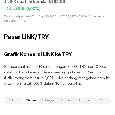
1 LINK saat ini bernilai ₺392,66
+₺1,1899
(+0,00%)
Terakhir diperbarui:
Thu Aug 06 2026 19:07:52 (UTC+0000) (Coordinated
Universal Time)
Pasar LINK/TRY
Grafik Konversi LINK ke TRY
Sampai saat ini, 1 LINK sama dengan 392,66 TRY, naik 0,00%
dalam 24 jam terakhir. Dalam seminggu terakhir, Chainlink
(LINK) mengalami turun 3,00%. LINK sedang mengalami tren ke
atas, meningkat 4,00% dalam 30 hari terakhir.
1 Jam
24 Jam
1 Minggu
1 Bulan
1 Tahun
2Y