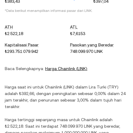
₺383,43
₺397,04
*Data berikut menampilkan informasi pasar dari
LINK
.
ATH
ATL
₺2.522,18
₺7,6153
Kapitalisasi Pasar
Pasokan yang Beredar
₺293.751.079.942
748.099.970 LINK
Baca Selengkapnya:
Harga
Chainlink
(
LINK
)
Harga saat ini untuk
Chainlink
(
LINK
) dalam
Lira Turki
(
TRY
)
adalah
₺392,66
, dengan
peningkatan
sebesar
0,00%
dalam 24
jam terakhir, dan
penurunan
sebesar
3,00%
dalam tujuh hari
terakhir.
Harga tertinggi sepanjang masa untuk
Chainlink
adalah
₺2.522,18
. Saat ini terdapat
748.099.970 LINK
yang beredar,
dengan pasokan maksimum
1.000.000.000 LINK
, yang