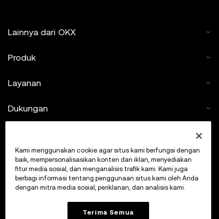
Lainnya dari OKX
Produk
Layanan
Dukungan
Beli kripto
Kami menggunakan cookie agar situs kami berfungsi dengan
Kalkulator kripto
baik, mempersonalisasikan konten dan iklan, menyediakan
fitur media sosial, dan menganalisis trafik kami. Kami juga
berbagi informasi tentang penggunaan situs kami oleh Anda
Lakukan Trading
dengan mitra media sosial, periklanan, dan analisis kami.
Terima Semua