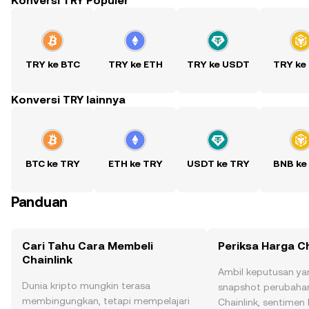
Konversi TRY Populer
TRY ke BTC
TRY ke ETH
TRY ke USDT
TRY ke
Konversi TRY lainnya
BTC ke TRY
ETH ke TRY
USDT ke TRY
BNB ke
Panduan
Cari Tahu Cara Membeli
Periksa Harga Ch
Chainlink
Ambil keputusan ya
Dunia kripto mungkin terasa
snapshot perubahan
membingungkan, tetapi mempelajari
Chainlink, sentimen 