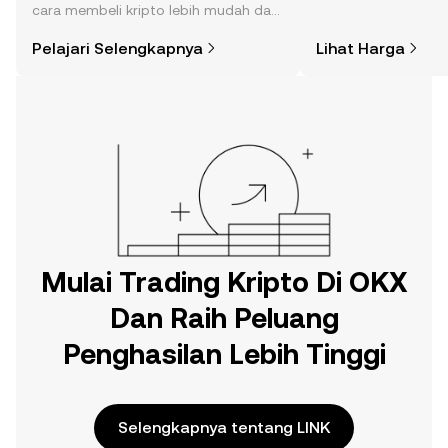
cara membeli kripto lebih mudah dari
dan lainnya.
yang Anda kira. Mulai perjalanan Anda
Pelajari Selengkapnya
Lihat Harga
di aplikasi seluler OKX, atau di sini di
web.
Mulai Trading Kripto Di OKX
Dan Raih Peluang
Penghasilan Lebih Tinggi
Selengkapnya tentang LINK