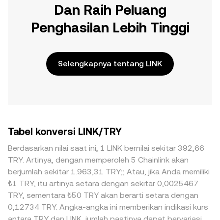
Dan Raih Peluang
Penghasilan Lebih Tinggi
Selengkapnya tentang LINK
Tabel konversi LINK/TRY
Berdasarkan nilai saat ini, 1 LINK bernilai sekitar 392,66
TRY. Artinya, dengan memperoleh 5 Chainlink akan
berjumlah sekitar 1.963,31 TRY;; Atau, jika Anda memiliki
₺1 TRY, itu artinya setara dengan sekitar 0,0025467
TRY, sementara ₺50 TRY akan berarti setara dengan
0,12734 TRY. Angka-angka ini memberikan indikasi kurs
antara TRY dan LINK, jumlah pastinya dapat bervariasi