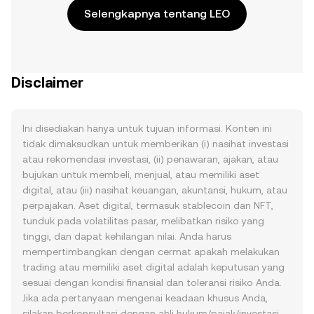
Selengkapnya tentang LEO
Disclaimer
Ini disediakan hanya untuk tujuan informasi. Konten ini
tidak dimaksudkan untuk memberikan (i) nasihat investasi
atau rekomendasi investasi, (ii) penawaran, ajakan, atau
bujukan untuk membeli, menjual, atau memiliki aset
digital, atau (iii) nasihat keuangan, akuntansi, hukum, atau
perpajakan. Aset digital, termasuk stablecoin dan NFT,
tunduk pada volatilitas pasar, melibatkan risiko yang
tinggi, dan dapat kehilangan nilai. Anda harus
mempertimbangkan dengan cermat apakah melakukan
trading atau memiliki aset digital adalah keputusan yang
sesuai dengan kondisi finansial dan toleransi risiko Anda.
Jika ada pertanyaan mengenai keadaan khusus Anda,
silakan berkonsultasi dengan ahli hukum/pajak/investasi