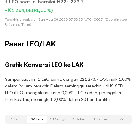
1 LEO saat ini bernilai ₭221.273,7
+₭1.264,68
(+1,00%)
Terakhir diperbarui:
Sun Aug 09 2026 07:56:55 (UTC+0000) (Coordinated
Universal Time)
Pasar LEO/LAK
Grafik Konversi LEO ke LAK
Sampai saat ini, 1 LEO sama dengan 221.273,7 LAK, naik 1,00%
dalam 24 jam terakhir. Dalam seminggu terakhir, UNUS SED
LEO (LEO) mengalami turun 0,00%. LEO sedang mengalami
tren ke atas, meningkat 2,00% dalam 30 hari terakhir.
1 Jam
24 Jam
1 Minggu
1 Bulan
1 Tahun
2Y