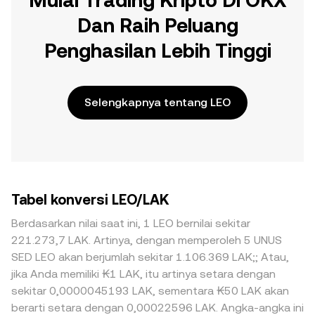
Mulai Trading Kripto Di OKX
Dan Raih Peluang
Penghasilan Lebih Tinggi
Selengkapnya tentang LEO
Tabel konversi LEO/LAK
Berdasarkan nilai saat ini, 1 LEO bernilai sekitar
221.273,7 LAK. Artinya, dengan memperoleh 5 UNUS
SED LEO akan berjumlah sekitar 1.106.369 LAK;; Atau,
jika Anda memiliki ₭1 LAK, itu artinya setara dengan
sekitar 0,0000045193 LAK, sementara ₭50 LAK akan
berarti setara dengan 0,00022596 LAK. Angka-angka ini