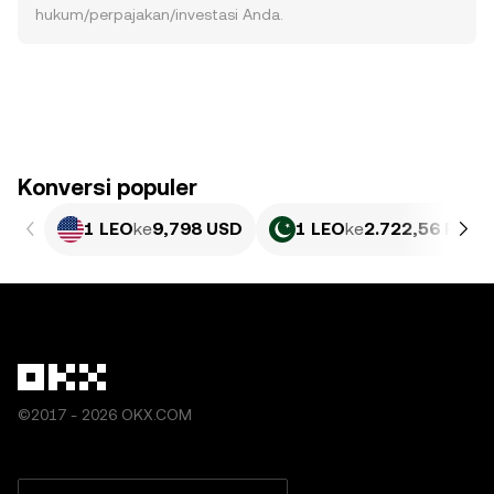
hukum/perpajakan/investasi Anda.
Konversi populer
1 LEO
ke
9,798 USD
1 LEO
ke
2.722,56 PKR
©2017 - 2026 OKX.COM