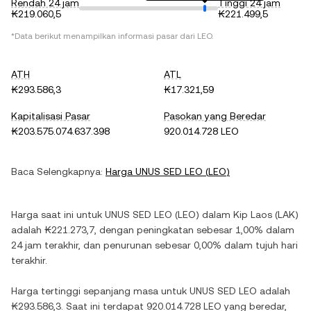
Rendah 24 jam
Tinggi 24 jam
₭219.060,5
₭221.499,5
*Data berikut menampilkan informasi pasar dari
LEO
.
ATH
ATL
₭293.586,3
₭17.321,59
Kapitalisasi Pasar
Pasokan yang Beredar
₭203.575.074.637.398
920.014.728 LEO
Baca Selengkapnya:
Harga
UNUS SED LEO
(
LEO
)
Harga saat ini untuk
UNUS SED LEO
(
LEO
) dalam
Kip Laos
(
LAK
)
adalah
₭221.273,7
, dengan
peningkatan
sebesar
1,00%
dalam
24 jam terakhir, dan
penurunan
sebesar
0,00%
dalam tujuh hari
terakhir.
Harga tertinggi sepanjang masa untuk
UNUS SED LEO
adalah
₭293.586,3
. Saat ini terdapat
920.014.728 LEO
yang beredar,