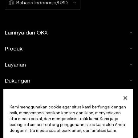
Bahasa Indonesia/USD
Lainnya dari OKX
Produk
Layanan
Dukungan
Beli kripto
Kami menggunakan cookie agar situs kami berfungsi dengan
Kalkulator kripto
baik, mempersonalisasikan konten dan iklan, menyediakan
fitur media sosial, dan menganalisis trafik kami. Kami juga
berbagi informasi tentang penggunaan situs kami oleh Anda
Lakukan Trading
dengan mitra media sosial, periklanan, dan analisis kami.