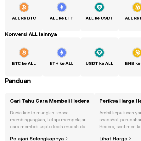
ALL ke BTC
ALL ke ETH
ALL ke USDT
ALL ke
Konversi ALL lainnya
BTC ke ALL
ETH ke ALL
USDT ke ALL
BNB ke
Panduan
Cari Tahu Cara Membeli Hedera
Periksa Harga H
Dunia kripto mungkin terasa
Ambil keputusan ya
membingungkan, tetapi mempelajari
snapshot perubahan
cara membeli kripto lebih mudah dari
Hedera, sentimen ko
yang Anda kira. Mulai perjalanan Anda
dan lainnya.
Pelajari Selengkapnya
Lihat Harga
di aplikasi seluler OKX, atau di sini di