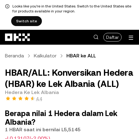
Looks like you're in the United States. Switch to the United States site
for products available in your region.
Switch site
Lewati ke konten utama
Daftar
Beranda
Kalkulator
HBAR ke ALL
HBAR/ALL: Konversikan Hedera
(HBAR) ke Lek Albania (ALL)
Hedera Ke Lek Albania
4,4
Berapa nilai 1 Hedera dalam Lek
Albania?
1 HBAR saat ini bernilai L5,5145
-L0,13107
(-2,00%)