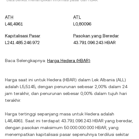
*Data berikut menampilkan informasi pasar dari
HBAR
.
ATH
ATL
L46,4961
L0,80096
Kapitalisasi Pasar
Pasokan yang Beredar
L241.485.246.972
43.791.096.243 HBAR
Baca Selengkapnya:
Harga
Hedera
(
HBAR
)
Harga saat ini untuk
Hedera
(
HBAR
) dalam
Lek Albania
(
ALL
)
adalah
L5,5145
, dengan
penurunan
sebesar
2,00%
dalam 24
jam terakhir, dan
penurunan
sebesar
0,00%
dalam tujuh hari
terakhir.
Harga tertinggi sepanjang masa untuk
Hedera
adalah
L46,4961
. Saat ini terdapat
43.791.096.243 HBAR
yang beredar,
dengan pasokan maksimum
50.000.000.000 HBAR
, yang
menempatkan kapitalisasi pasar sepenuhnya terdilusi sekitar