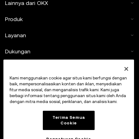
Lainnya dari OKX
Produk
Layanan
Dukungan
Beli kripto
Kami menggunakan cookie agar situs kami berfungsi dengan
Kalkulator kripto
baik, mempersonalisasikan konten dan iklan, menyediakan
fitur media sosial, dan menganalisis trafik kami. Kami juga
berbagi informasi tentang penggunaan situs kami oleh Anda
Lakukan Trading
dengan mitra media sosial, periklanan, dan analisis kami.
Terima Semua
Cookie