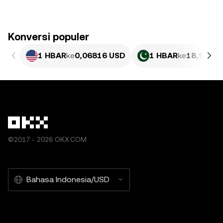
Konversi populer
1 HBAR
ke
0,06816 USD
1 HBAR
ke
18,93 PK
©2017 - 2026 OKX.COM
Bahasa Indonesia/USD