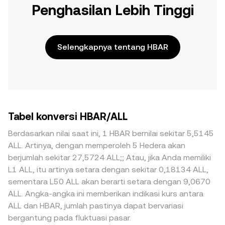
Penghasilan Lebih Tinggi
Selengkapnya tentang HBAR
Tabel konversi HBAR/ALL
Berdasarkan nilai saat ini, 1 HBAR bernilai sekitar 5,5145
ALL. Artinya, dengan memperoleh 5 Hedera akan
berjumlah sekitar 27,5724 ALL;; Atau, jika Anda memiliki
L1 ALL, itu artinya setara dengan sekitar 0,18134 ALL,
sementara L50 ALL akan berarti setara dengan 9,0670
ALL. Angka-angka ini memberikan indikasi kurs antara
ALL dan HBAR, jumlah pastinya dapat bervariasi
bergantung pada fluktuasi pasar.