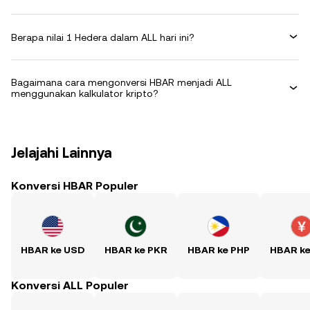
Berapa nilai 1 Hedera dalam ALL hari ini?
Bagaimana cara mengonversi HBAR menjadi ALL
menggunakan kalkulator kripto?
Jelajahi Lainnya
Konversi HBAR Populer
HBAR ke USD
HBAR ke PKR
HBAR ke PHP
HBAR k
Konversi ALL Populer