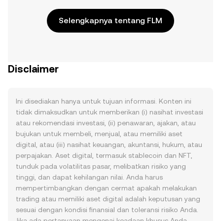
Selengkapnya tentang FLM
Disclaimer
Ini disediakan hanya untuk tujuan informasi. Konten ini
tidak dimaksudkan untuk memberikan (i) nasihat investasi
atau rekomendasi investasi, (ii) penawaran, ajakan, atau
bujukan untuk membeli, menjual, atau memiliki aset
digital, atau (iii) nasihat keuangan, akuntansi, hukum, atau
perpajakan. Aset digital, termasuk stablecoin dan NFT,
tunduk pada volatilitas pasar, melibatkan risiko yang
tinggi, dan dapat kehilangan nilai. Anda harus
mempertimbangkan dengan cermat apakah melakukan
trading atau memiliki aset digital adalah keputusan yang
sesuai dengan kondisi finansial dan toleransi risiko Anda.
Jika ada pertanyaan mengenai keadaan khusus Anda,