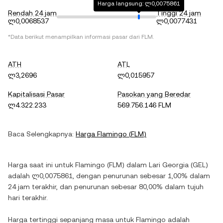
Harga langsung: ლ0,0075861
Rendah 24 jam
Tinggi 24 jam
ლ0,0068537
ლ0,0077431
*Data berikut menampilkan informasi pasar dari
FLM
.
ATH
ATL
ლ3,2696
ლ0,015957
Kapitalisasi Pasar
Pasokan yang Beredar
ლ4.322.233
569.756.146 FLM
Baca Selengkapnya:
Harga
Flamingo
(
FLM
)
Harga saat ini untuk
Flamingo
(
FLM
) dalam
Lari Georgia
(
GEL
)
adalah
ლ0,0075861
, dengan
penurunan
sebesar
1,00%
dalam
24 jam terakhir, dan
penurunan
sebesar
80,00%
dalam tujuh
hari terakhir.
Harga tertinggi sepanjang masa untuk
Flamingo
adalah