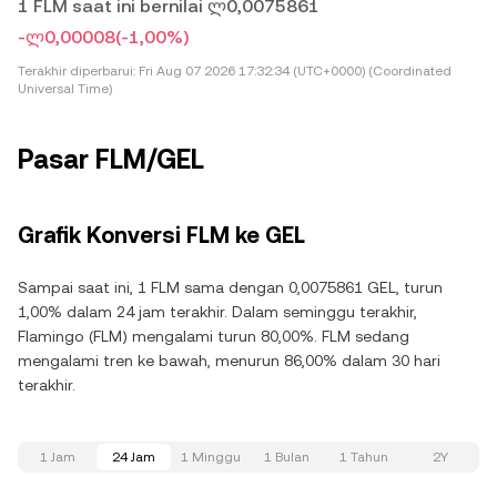
1 FLM saat ini bernilai ლ0,0075861
-ლ0,00008
(-1,00%)
Terakhir diperbarui:
Fri Aug 07 2026 17:32:34 (UTC+0000) (Coordinated
Universal Time)
Pasar FLM/GEL
Grafik Konversi FLM ke GEL
Sampai saat ini, 1 FLM sama dengan 0,0075861 GEL, turun
1,00% dalam 24 jam terakhir. Dalam seminggu terakhir,
Flamingo (FLM) mengalami turun 80,00%. FLM sedang
mengalami tren ke bawah, menurun 86,00% dalam 30 hari
terakhir.
1 Jam
24 Jam
1 Minggu
1 Bulan
1 Tahun
2Y