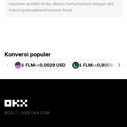
keadaan spesifik Anda, silakan berkonsultasi dengan ahli
hukum/perpajakan/investasi Anda.
Konversi populer
1 FLM
ke
0,0029 USD
1 FLM
ke
0,80588 PKR
©2017 - 2026 OKX.COM