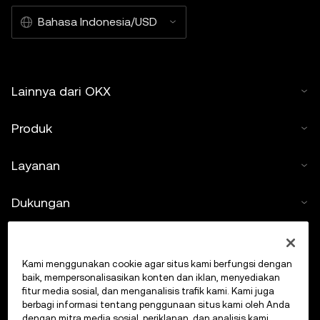
Bahasa Indonesia/USD
Lainnya dari OKX
Produk
Layanan
Dukungan
Beli kripto
Kami menggunakan cookie agar situs kami berfungsi dengan
Kalkulator kripto
baik, mempersonalisasikan konten dan iklan, menyediakan
fitur media sosial, dan menganalisis trafik kami. Kami juga
berbagi informasi tentang penggunaan situs kami oleh Anda
Lakukan Trading
dengan mitra media sosial, periklanan, dan analisis kami.