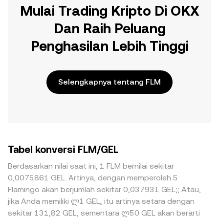
Mulai Trading Kripto Di OKX
Dan Raih Peluang
Penghasilan Lebih Tinggi
Selengkapnya tentang FLM
Tabel konversi FLM/GEL
Berdasarkan nilai saat ini, 1 FLM bernilai sekitar
0,0075861 GEL. Artinya, dengan memperoleh 5
Flamingo akan berjumlah sekitar 0,037931 GEL;; Atau,
jika Anda memiliki ლ1 GEL, itu artinya setara dengan
sekitar 131,82 GEL, sementara ლ50 GEL akan berarti