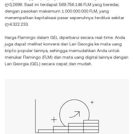
ლ3,2696
. Saat ini terdapat
569.756.146 FLM
yang beredar,
dengan pasokan maksimum
1.000.000.000 FLM
, yang
menempatkan kapitalisasi pasar sepenuhnya terdilusi sekitar
ლ4.322.233
.
Harga
Flamingo
dalam
GEL
diperbarui secara real-time. Anda
juga dapat melihat konversi dari
Lari Georgia
ke mata uang
kripto populer lainnya, sehingga memudahkan Anda untuk
menukar
Flamingo
(
FLM
) dan mata uang digital lainnya dengan
Lari Georgia
(
GEL
) secara cepat dan mudah.