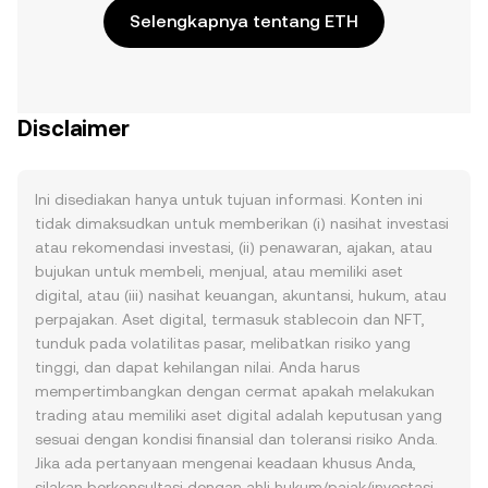
Selengkapnya tentang ETH
Disclaimer
Ini disediakan hanya untuk tujuan informasi. Konten ini
tidak dimaksudkan untuk memberikan (i) nasihat investasi
atau rekomendasi investasi, (ii) penawaran, ajakan, atau
bujukan untuk membeli, menjual, atau memiliki aset
digital, atau (iii) nasihat keuangan, akuntansi, hukum, atau
perpajakan. Aset digital, termasuk stablecoin dan NFT,
tunduk pada volatilitas pasar, melibatkan risiko yang
tinggi, dan dapat kehilangan nilai. Anda harus
mempertimbangkan dengan cermat apakah melakukan
trading atau memiliki aset digital adalah keputusan yang
sesuai dengan kondisi finansial dan toleransi risiko Anda.
Jika ada pertanyaan mengenai keadaan khusus Anda,
silakan berkonsultasi dengan ahli hukum/pajak/investasi