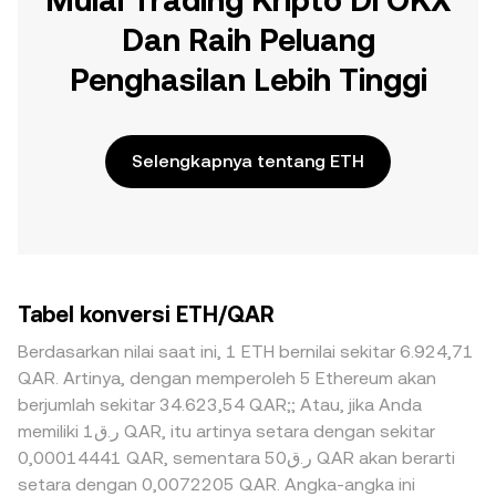
Mulai Trading Kripto Di OKX
Dan Raih Peluang
Penghasilan Lebih Tinggi
Selengkapnya tentang ETH
Tabel konversi ETH/QAR
Berdasarkan nilai saat ini, 1 ETH bernilai sekitar 6.924,71
QAR. Artinya, dengan memperoleh 5 Ethereum akan
berjumlah sekitar 34.623,54 QAR;; Atau, jika Anda
memiliki ر.ق1 QAR, itu artinya setara dengan sekitar
0,00014441 QAR, sementara ر.ق50 QAR akan berarti
setara dengan 0,0072205 QAR. Angka-angka ini