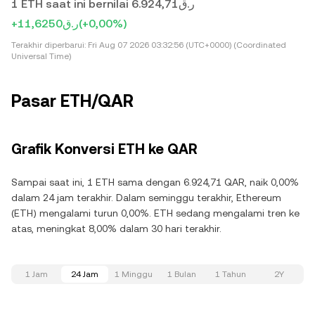
1 ETH saat ini bernilai ر.ق6.924,71
+ر.ق11,6250
(+0,00%)
Terakhir diperbarui:
Fri Aug 07 2026 03:32:56 (UTC+0000) (Coordinated
Universal Time)
Pasar ETH/QAR
Grafik Konversi ETH ke QAR
Sampai saat ini, 1 ETH sama dengan 6.924,71 QAR, naik 0,00%
dalam 24 jam terakhir. Dalam seminggu terakhir, Ethereum
(ETH) mengalami turun 0,00%. ETH sedang mengalami tren ke
atas, meningkat 8,00% dalam 30 hari terakhir.
1 Jam
24 Jam
1 Minggu
1 Bulan
1 Tahun
2Y