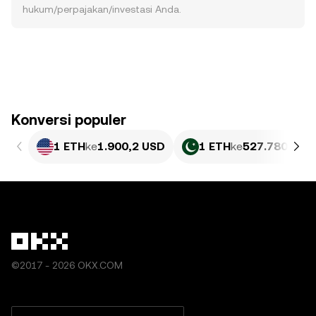
hukum/perpajakan/investasi Anda.
Konversi populer
1 ETH
ke
1.900,2 USD
1 ETH
ke
527.780,55 
©2017 - 2026 OKX.COM