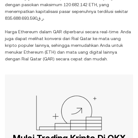
dengan pasokan maksimum
120.682.142 ETH
, yang
menempatkan kapitalisasi pasar sepenuhnya terdilusi sekitar
ر.ق835.688.693.590
.
Harga
Ethereum
dalam
QAR
diperbarui secara real-time. Anda
juga dapat melihat konversi dari
Rial Qatar
ke mata uang
kripto populer lainnya, sehingga memudahkan Anda untuk
menukar
Ethereum
(
ETH
) dan mata uang digital lainnya
dengan
Rial Qatar
(
QAR
) secara cepat dan mudah.