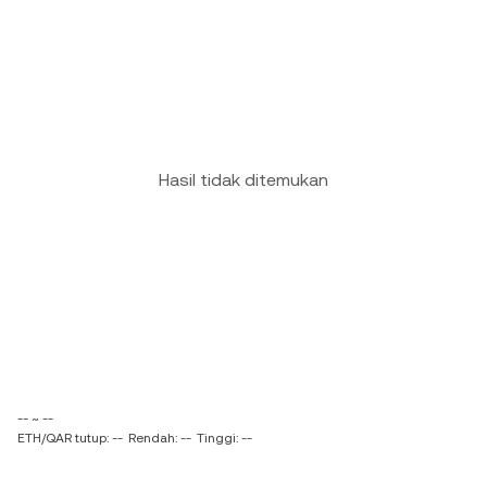
Hasil tidak ditemukan
-- ~ --
ETH/QAR tutup: --
Rendah: --
Tinggi: --