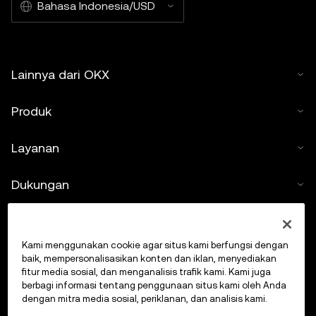
Bahasa Indonesia/USD
Lainnya dari OKX
Produk
Layanan
Dukungan
Beli kripto
Kami menggunakan cookie agar situs kami berfungsi dengan
Kalkulator kripto
baik, mempersonalisasikan konten dan iklan, menyediakan
fitur media sosial, dan menganalisis trafik kami. Kami juga
berbagi informasi tentang penggunaan situs kami oleh Anda
Lakukan Trading
dengan mitra media sosial, periklanan, dan analisis kami.