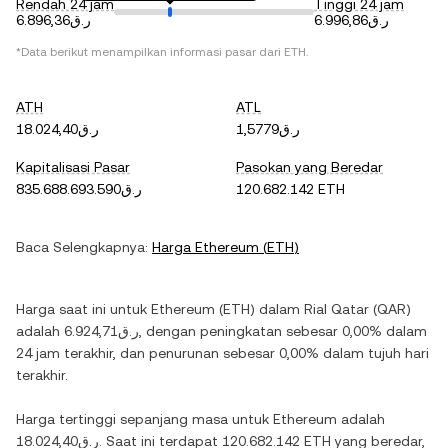
Rendah 24 jam
Tinggi 24 jam
ر.ق6.996,86
ر.ق6.896,36
*Data berikut menampilkan informasi pasar dari
ETH
.
ATH
ATL
ر.ق1,5779
ر.ق18.024,40
Kapitalisasi Pasar
Pasokan yang Beredar
ر.ق835.688.693.590
120.682.142 ETH
Baca Selengkapnya:
Harga
Ethereum
(
ETH
)
Harga saat ini untuk
Ethereum
(
ETH
) dalam
Rial Qatar
(
QAR
)
adalah
ر.ق6.924,71
, dengan
peningkatan
sebesar
0,00%
dalam
24 jam terakhir, dan
penurunan
sebesar
0,00%
dalam tujuh hari
terakhir.
Harga tertinggi sepanjang masa untuk
Ethereum
adalah
ر.ق18.024,40
. Saat ini terdapat
120.682.142 ETH
yang beredar,