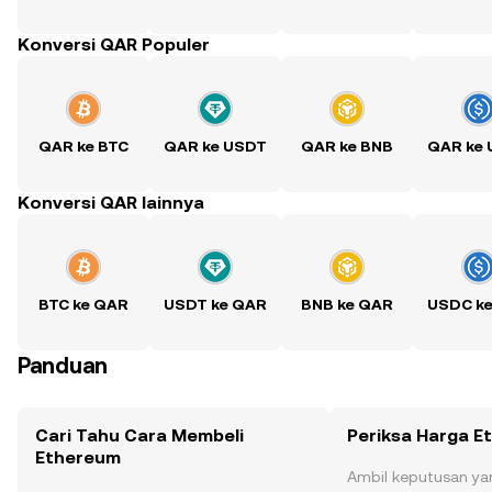
Konversi QAR Populer
QAR ke BTC
QAR ke USDT
QAR ke BNB
QAR ke
Konversi QAR lainnya
BTC ke QAR
USDT ke QAR
BNB ke QAR
USDC k
Panduan
Cari Tahu Cara Membeli
Periksa Harga E
Ethereum
Ambil keputusan ya