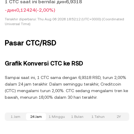
1 CTC saat ini bernilai дин6,9318
-дин0,12424
(-2,00%)
Terakhir diperbarui:
Thu Aug 06 2026 18:52:12 (UTC+0000) (Coordinated
Universal Time)
Pasar CTC/RSD
Grafik Konversi CTC ke RSD
Sampai saat ini, 1 CTC sama dengan 6,9318 RSD, turun 2,00%
dalam 24 jam terakhir. Dalam seminggu terakhir, Creditcoin
(CTC) mengalami turun 2,00%. CTC sedang mengalami tren ke
bawah, menurun 18,00% dalam 30 hari terakhir.
1 Jam
24 Jam
1 Minggu
1 Bulan
1 Tahun
2Y