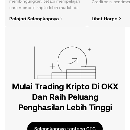
membingungkan, tetapi mempelajari
Creditcoin, sentime
cara membeli kripto lebih mudah dari
berita, dan lainnya.
yang Anda kira. Mulai perjalanan Anda
Pelajari Selengkapnya
Lihat Harga
di aplikasi seluler OKX, atau di sini di
web.
Mulai Trading Kripto Di OKX
Dan Raih Peluang
Penghasilan Lebih Tinggi
Selengkapnya tentang CTC