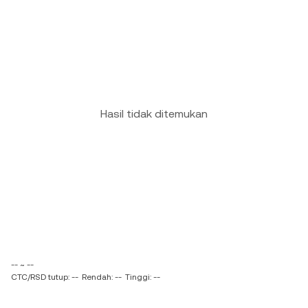
Hasil tidak ditemukan
-- ~ --
CTC/RSD tutup: --
Rendah: --
Tinggi: --