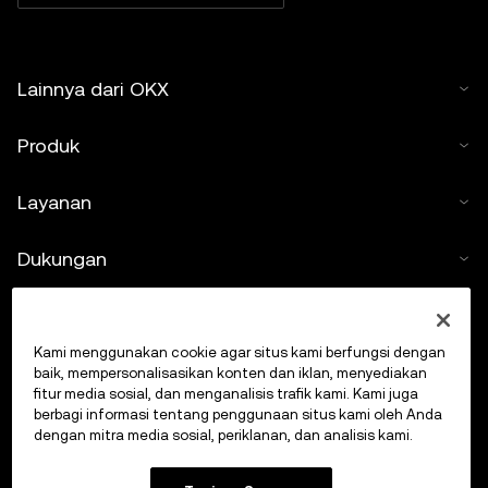
Lainnya dari OKX
Produk
Layanan
Dukungan
Beli kripto
Kami menggunakan cookie agar situs kami berfungsi dengan
Kalkulator kripto
baik, mempersonalisasikan konten dan iklan, menyediakan
fitur media sosial, dan menganalisis trafik kami. Kami juga
berbagi informasi tentang penggunaan situs kami oleh Anda
Lakukan Trading
dengan mitra media sosial, periklanan, dan analisis kami.