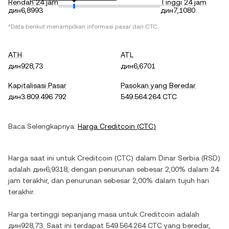
Rendah 24 jam
Tinggi 24 jam
дин6,8993
дин7,1080
*Data berikut menampilkan informasi pasar dari
CTC
.
ATH
ATL
дин928,73
дин6,6701
Kapitalisasi Pasar
Pasokan yang Beredar
дин3.809.496.792
549.564.264 CTC
Baca Selengkapnya:
Harga
Creditcoin
(
CTC
)
Harga saat ini untuk
Creditcoin
(
CTC
) dalam
Dinar Serbia
(
RSD
)
adalah
дин6,9318
, dengan
penurunan
sebesar
2,00%
dalam 24
jam terakhir, dan
penurunan
sebesar
2,00%
dalam tujuh hari
terakhir.
Harga tertinggi sepanjang masa untuk
Creditcoin
adalah
дин928,73
. Saat ini terdapat
549.564.264 CTC
yang beredar,