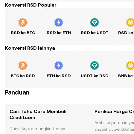
Konversi RSD Populer
RSD ke BTC
RSD ke ETH
RSD ke USDT
RSD ke
Konversi RSD lainnya
BTC ke RSD
ETH ke RSD
USDT ke RSD
BNB ke
Panduan
Cari Tahu Cara Membeli
Periksa Harga C
Creditcoin
Ambil keputusan ya
Dunia kripto mungkin terasa
snapshot perubahan