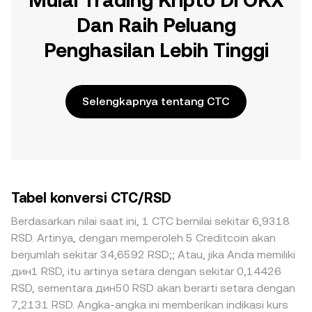
Mulai Trading Kripto Di OKX
Dan Raih Peluang
Penghasilan Lebih Tinggi
Selengkapnya tentang CTC
Tabel konversi CTC/RSD
Berdasarkan nilai saat ini, 1 CTC bernilai sekitar 6,9318
RSD. Artinya, dengan memperoleh 5 Creditcoin akan
berjumlah sekitar 34,6592 RSD;; Atau, jika Anda memiliki
дин1 RSD, itu artinya setara dengan sekitar 0,14426
RSD, sementara дин50 RSD akan berarti setara dengan
7,2131 RSD. Angka-angka ini memberikan indikasi kurs