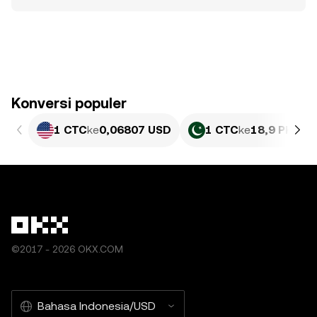
Konversi populer
1 CTC
ke
0,06807 USD
1 CTC
ke
18,9 PKR
©2017 - 2026 OKX.COM
Bahasa Indonesia/USD