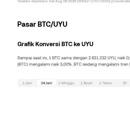
Terakhir diperbarui:
Sat Aug 08 2026 16:54:27 (UTC+0000) (Coordinate
Pasar BTC/UYU
Grafik Konversi BTC ke UYU
Sampai saat ini, 1 BTC sama dengan 2.621.232 UYU, naik 0,
(BTC) mengalami naik 3,00%. BTC sedang mengalami tren ke
1 Jam
24 Jam
1 Minggu
1 Bulan
1 Tahun
2Y