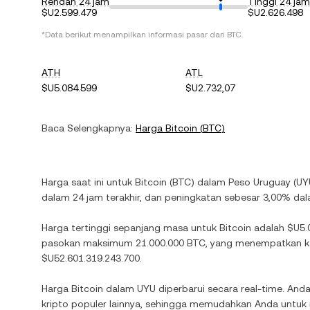
Rendah 24 jam
Tinggi 24 jam
$U2.599.479
$U2.626.498
*Data berikut menampilkan informasi pasar dari
BTC
.
ATH
ATL
$U5.084.599
$U2.732,07
Baca Selengkapnya:
Harga
Bitcoin
(
BTC
)
Harga saat ini untuk
Bitcoin
(
BTC
) dalam
Peso Uruguay
(
UY
dalam 24 jam terakhir, dan
peningkatan
sebesar
3,00%
dala
Harga tertinggi sepanjang masa untuk
Bitcoin
adalah
$U5.
pasokan maksimum
21.000.000 BTC
, yang menempatkan kap
$U52.601.319.243.700
.
Harga
Bitcoin
dalam
UYU
diperbarui secara real-time. Anda
kripto populer lainnya, sehingga memudahkan Anda untu