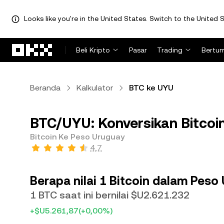
Looks like you're in the United States. Switch to the United S
Lewati ke konten utama
Beli Kripto
Pasar
Trading
Bertu
Beranda
Kalkulator
BTC ke UYU
BTC/UYU: Konversikan Bitcoi
Bitcoin Ke Peso Uruguay
4,7
Berapa nilai 1 Bitcoin dalam Peso
1 BTC saat ini bernilai $U2.621.232
+$U5.261,87
(+0,00%)