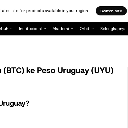
tates site for products available in your region.
Switch site
mbuh
Institusional
Akademi
Orbit
Selengkapnya
n (BTC) ke Peso Uruguay (UYU)
 Uruguay?