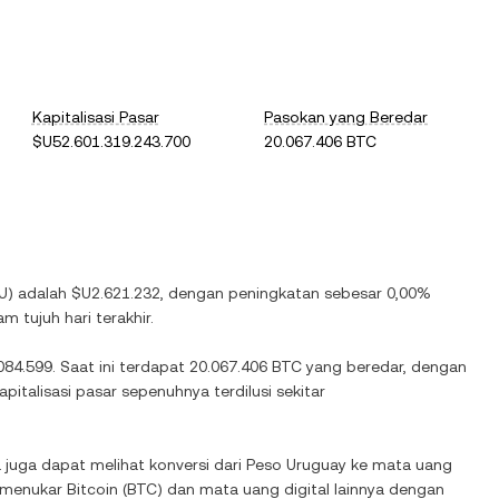
Kapitalisasi Pasar
Pasokan yang Beredar
$U52.601.319.243.700
20.067.406 BTC
U
) adalah
$U2.621.232
, dengan
peningkatan
sebesar
0,00%
m tujuh hari terakhir.
084.599
. Saat ini terdapat
20.067.406 BTC
yang beredar, dengan
italisasi pasar sepenuhnya terdilusi sekitar
 juga dapat melihat konversi dari
Peso Uruguay
ke mata uang
k menukar
Bitcoin
(
BTC
) dan mata uang digital lainnya dengan