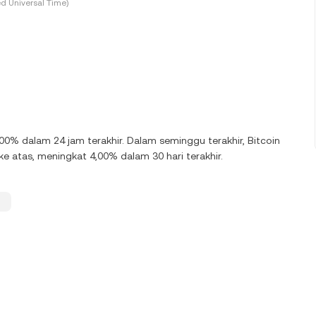
d Universal Time)
00% dalam 24 jam terakhir. Dalam seminggu terakhir, Bitcoin
 atas, meningkat 4,00% dalam 30 hari terakhir.