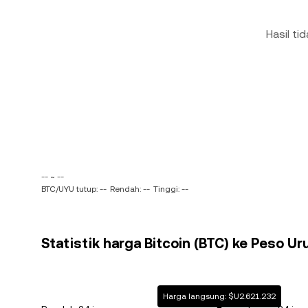
Hasil ti
-- ~ --
BTC/UYU tutup: --
Rendah: --
Tinggi: --
Statistik harga Bitcoin (BTC) ke Peso U
Harga langsung: $U2.621.232