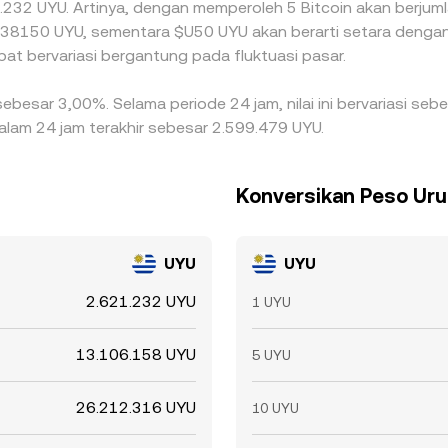
621.232 UYU. Artinya, dengan memperoleh 5 Bitcoin akan berjuml
00038150 UYU, sementara $U50 UYU akan berarti setara deng
pat bervariasi bergantung pada fluktuasi pasar.
 sebesar 3,00%. Selama periode 24 jam, nilai ini bervariasi s
alam 24 jam terakhir sebesar 2.599.479 UYU.
Konversikan Peso Uru
UYU
UYU
2.621.232 UYU
1 UYU
13.106.158 UYU
5 UYU
26.212.316 UYU
10 UYU