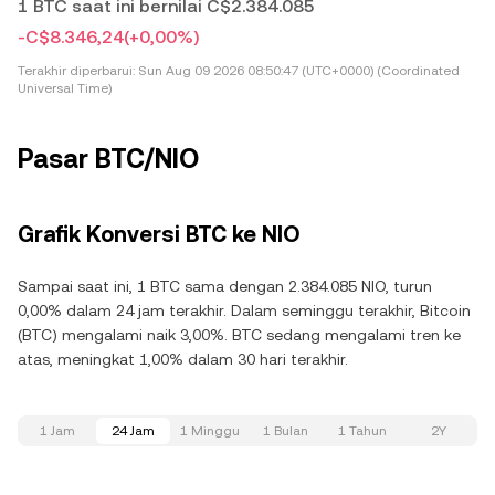
1 BTC saat ini bernilai C$2.384.085
-C$8.346,24
(+0,00%)
Terakhir diperbarui:
Sun Aug 09 2026 08:50:47 (UTC+0000) (Coordinated
Universal Time)
Pasar BTC/NIO
Grafik Konversi BTC ke NIO
Sampai saat ini, 1 BTC sama dengan 2.384.085 NIO, turun
0,00% dalam 24 jam terakhir. Dalam seminggu terakhir, Bitcoin
(BTC) mengalami naik 3,00%. BTC sedang mengalami tren ke
atas, meningkat 1,00% dalam 30 hari terakhir.
1 Jam
24 Jam
1 Minggu
1 Bulan
1 Tahun
2Y