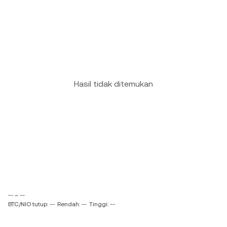
Hasil tidak ditemukan
-- ~ --
BTC/NIO tutup: --
Rendah: --
Tinggi: --