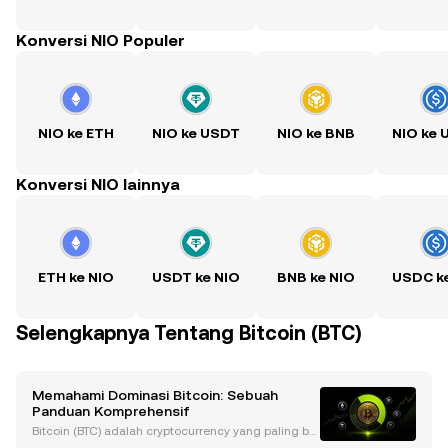
Konversi NIO Populer
NIO ke ETH
NIO ke USDT
NIO ke BNB
NIO ke
Konversi NIO lainnya
ETH ke NIO
USDT ke NIO
BNB ke NIO
USDC k
Selengkapnya Tentang Bitcoin (BTC)
Memahami Dominasi Bitcoin: Sebuah
Panduan Komprehensif
Bitcoin (BTC) adalah cryptocurrency yang paling ba
nyak diperdagangkan dan terbesar di dunia. Denga