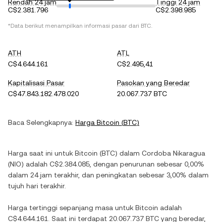
Rendah 24 jam
Tinggi 24 jam
C$2.381.796
C$2.398.985
*Data berikut menampilkan informasi pasar dari
BTC
.
ATH
ATL
C$4.644.161
C$2.495,41
Kapitalisasi Pasar
Pasokan yang Beredar
C$47.843.182.478.020
20.067.737 BTC
Baca Selengkapnya:
Harga
Bitcoin
(
BTC
)
Harga saat ini untuk
Bitcoin
(
BTC
) dalam
Cordoba Nikaragua
(
NIO
) adalah
C$2.384.085
, dengan
penurunan
sebesar
0,00%
dalam 24 jam terakhir, dan
peningkatan
sebesar
3,00%
dalam
tujuh hari terakhir.
Harga tertinggi sepanjang masa untuk
Bitcoin
adalah
C$4.644.161
. Saat ini terdapat
20.067.737 BTC
yang beredar,