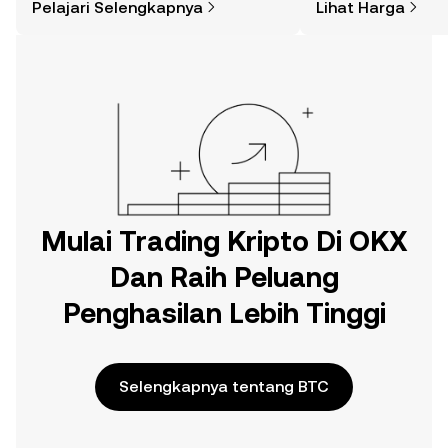
Pelajari Selengkapnya
Lihat Harga
di aplikasi seluler OKX, atau di sini di
web.
Mulai Trading Kripto Di OKX
Dan Raih Peluang
Penghasilan Lebih Tinggi
Selengkapnya tentang BTC