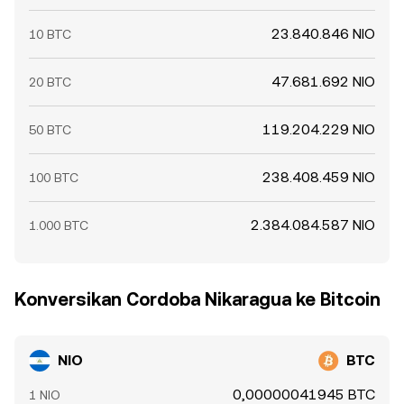
23.840.846 NIO
10 BTC
47.681.692 NIO
20 BTC
119.204.229 NIO
50 BTC
238.408.459 NIO
100 BTC
2.384.084.587 NIO
1.000 BTC
Konversikan Cordoba Nikaragua ke Bitcoin
NIO
BTC
0,00000041945 BTC
1 NIO