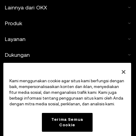
Lainnya dari OKX
Produk
Layanan
Dukungan
Beli kripto
Kami menggunakan cookie agar situs kami berfungsi dengan
Kalkulator kripto
baik, mempersonalisasikan konten dan iklan, menyediakan
fitur media sosial, dan menganalisis trafik kami. Kami juga
berbagi informasi tentang penggunaan situs kami oleh Anda
Lakukan Trading
dengan mitra media sosial, periklanan, dan analisis kami.
Terima Semua
Cookie