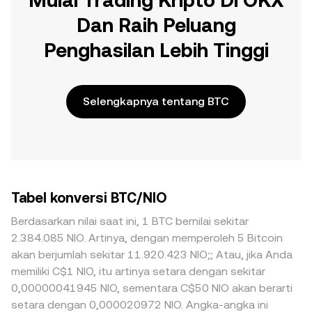
Mulai Trading Kripto Di OKX
Dan Raih Peluang
Penghasilan Lebih Tinggi
Selengkapnya tentang BTC
Tabel konversi BTC/NIO
Berdasarkan nilai saat ini, 1 BTC bernilai sekitar
2.384.085 NIO. Artinya, dengan memperoleh 5 Bitcoin
akan berjumlah sekitar 11.920.423 NIO;; Atau, jika Anda
memiliki C$1 NIO, itu artinya setara dengan sekitar
0,00000041945 NIO, sementara C$50 NIO akan berarti
setara dengan 0,000020972 NIO. Angka-angka ini