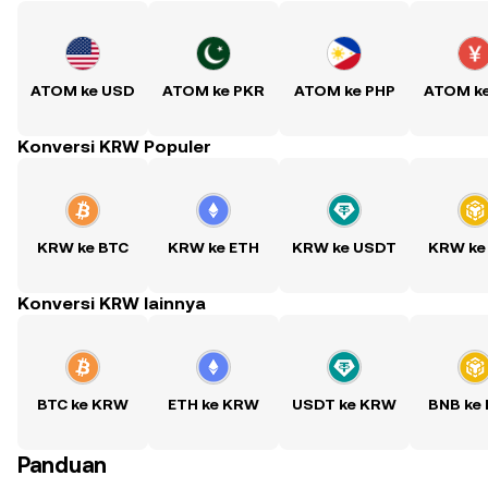
ATOM ke USD
ATOM ke PKR
ATOM ke PHP
ATOM k
Konversi KRW Populer
KRW ke BTC
KRW ke ETH
KRW ke USDT
KRW ke
Konversi KRW lainnya
BTC ke KRW
ETH ke KRW
USDT ke KRW
BNB ke
Panduan