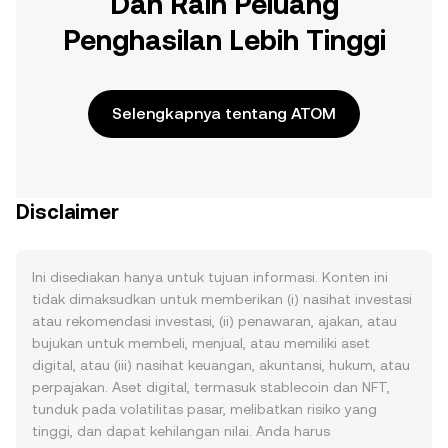
Dan Raih Peluang
Penghasilan Lebih Tinggi
Selengkapnya tentang ATOM
Disclaimer
Ini disediakan hanya untuk tujuan informasi. Konten ini
tidak dimaksudkan untuk memberikan (i) nasihat investasi
atau rekomendasi investasi, (ii) penawaran, ajakan, atau
bujukan untuk membeli, menjual, atau memiliki aset
digital, atau (iii) nasihat keuangan, akuntansi, hukum, atau
perpajakan. Aset digital, termasuk stablecoin dan NFT,
tunduk pada volatilitas pasar, melibatkan risiko yang
tinggi, dan dapat kehilangan nilai. Anda harus