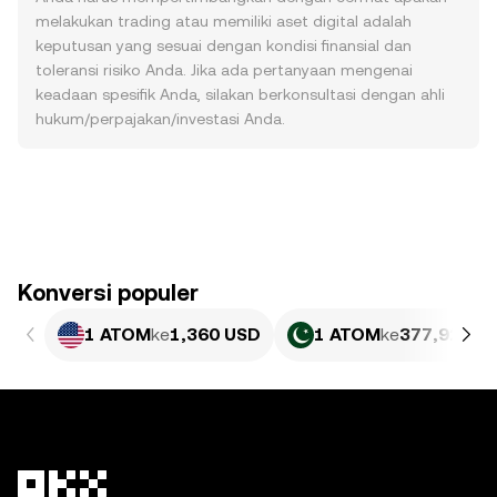
melakukan trading atau memiliki aset digital adalah
keputusan yang sesuai dengan kondisi finansial dan
toleransi risiko Anda. Jika ada pertanyaan mengenai
keadaan spesifik Anda, silakan berkonsultasi dengan ahli
hukum/perpajakan/investasi Anda.
Konversi populer
1 ATOM
ke
1,360 USD
1 ATOM
ke
377,92 PK