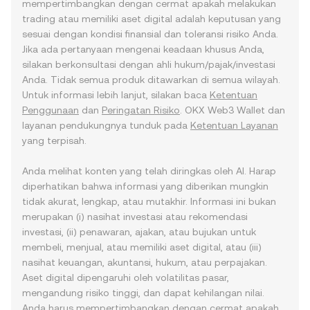
mempertimbangkan dengan cermat apakah melakukan
trading atau memiliki aset digital adalah keputusan yang
sesuai dengan kondisi finansial dan toleransi risiko Anda.
Jika ada pertanyaan mengenai keadaan khusus Anda,
silakan berkonsultasi dengan ahli hukum/pajak/investasi
Anda. Tidak semua produk ditawarkan di semua wilayah.
Untuk informasi lebih lanjut, silakan baca
Ketentuan
Penggunaan
dan
Peringatan Risiko
. OKX Web3 Wallet dan
layanan pendukungnya tunduk pada
Ketentuan Layanan
yang terpisah.
Anda melihat konten yang telah diringkas oleh AI. Harap
diperhatikan bahwa informasi yang diberikan mungkin
tidak akurat, lengkap, atau mutakhir. Informasi ini bukan
merupakan (i) nasihat investasi atau rekomendasi
investasi, (ii) penawaran, ajakan, atau bujukan untuk
membeli, menjual, atau memiliki aset digital, atau (iii)
nasihat keuangan, akuntansi, hukum, atau perpajakan.
Aset digital dipengaruhi oleh volatilitas pasar,
mengandung risiko tinggi, dan dapat kehilangan nilai.
Anda harus mempertimbangkan dengan cermat apakah