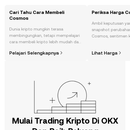
Cari Tahu Cara Membeli
Periksa Harga 
Cosmos
Ambil keputusan ya
Dunia kripto mungkin terasa
snapshot perubahan
membingungkan, tetapi mempelajari
Cosmos, sentimen k
cara membeli kripto lebih mudah dari
dan lainnya.
yang Anda kira. Mulai perjalanan Anda
Pelajari Selengkapnya
Lihat Harga
di aplikasi seluler OKX, atau di sini di
web.
Mulai Trading Kripto Di OKX