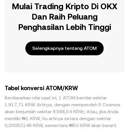
Mulai Trading Kripto Di OKX
Dan Raih Peluang
Penghasilan Lebih Tinggi
Selengkapnya tentang ATOM
Tabel konversi ATOM/KRW
Berdasarkan nilai saat ini, 1 ATOM bernilai sekitar
1.917,71 KRW. Artinya, dengan memperoleh 5 Cosmos
akan berjumlah sekitar 9.588,54 KRW;; Atau, jika Anda
memiliki ₩1 KRW, itu artinya setara dengan sekitar
0,00052146 KRW, sementara ₩50 KRW akan berarti