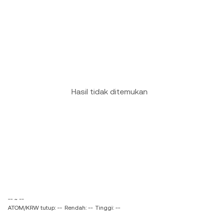
Hasil tidak ditemukan
-- ~ --
ATOM/KRW tutup: --
Rendah: --
Tinggi: --