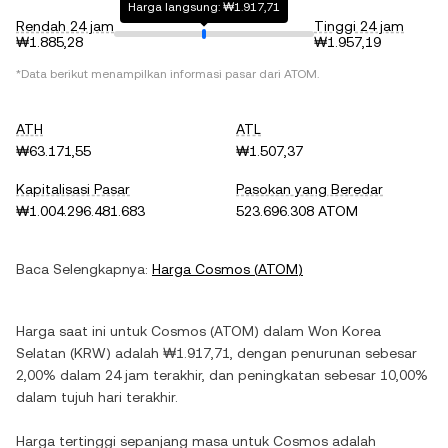
Harga langsung: ₩1.917,71
Rendah 24 jam
Tinggi 24 jam
₩1.885,28
₩1.957,19
*Data berikut menampilkan informasi pasar dari
ATOM
.
ATH
ATL
₩63.171,55
₩1.507,37
Kapitalisasi Pasar
Pasokan yang Beredar
₩1.004.296.481.683
523.696.308 ATOM
Baca Selengkapnya:
Harga
Cosmos
(
ATOM
)
Harga saat ini untuk
Cosmos
(
ATOM
) dalam
Won Korea
Selatan
(
KRW
) adalah
₩1.917,71
, dengan
penurunan
sebesar
2,00%
dalam 24 jam terakhir, dan
peningkatan
sebesar
10,00%
dalam tujuh hari terakhir.
Harga tertinggi sepanjang masa untuk
Cosmos
adalah