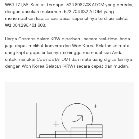
₩63.171,55
. Saat ini terdapat
523.696.308 ATOM
yang beredar,
dengan pasokan maksimum
523.704.932 ATOM
, yang
menempatkan kapitalisasi pasar sepenuhnya terdilusi sekitar
₩1.004.296.481.683
.
Harga
Cosmos
dalam
KRW
diperbarui secara real-time. Anda
juga dapat melihat konversi dari
Won Korea Selatan
ke mata
uang kripto populer lainnya, sehingga memudahkan Anda
untuk menukar
Cosmos
(
ATOM
) dan mata uang digital lainnya
dengan
Won Korea Selatan
(
KRW
) secara cepat dan mudah.