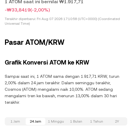
1 ATOM saat ini bernilai ₩1.917,71
-₩33,8419
(-2,00%)
Terakhir diperbarui:
Fri Aug 07 2026 17:10:58 (UTC+0000) (Coordinated
Universal Time)
Pasar ATOM/KRW
Grafik Konversi ATOM ke KRW
Sampai saat ini, 1 ATOM sama dengan 1.917,71 KRW, turun
2,00% dalam 24 jam terakhir. Dalam seminggu terakhir,
Cosmos (ATOM) mengalami naik 10,00%. ATOM sedang
mengalami tren ke bawah, menurun 13,00% dalam 30 hari
terakhir.
1 Jam
24 Jam
1 Minggu
1 Bulan
1 Tahun
2Y