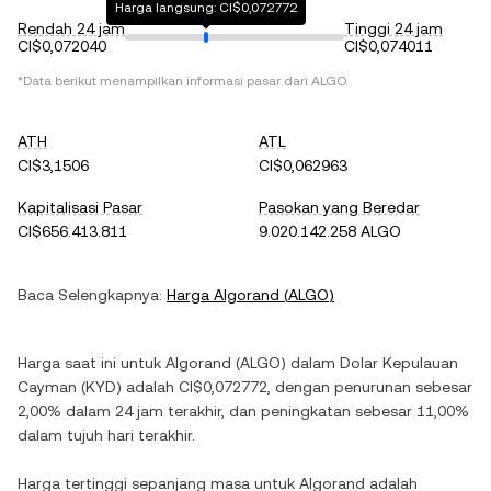
Harga langsung: CI$0,072772
Rendah 24 jam
Tinggi 24 jam
CI$0,072040
CI$0,074011
*Data berikut menampilkan informasi pasar dari
ALGO
.
ATH
ATL
CI$3,1506
CI$0,062963
Kapitalisasi Pasar
Pasokan yang Beredar
CI$656.413.811
9.020.142.258 ALGO
Baca Selengkapnya:
Harga
Algorand
(
ALGO
)
Harga saat ini untuk
Algorand
(
ALGO
) dalam
Dolar Kepulauan
Cayman
(
KYD
) adalah
CI$0,072772
, dengan
penurunan
sebesar
2,00%
dalam 24 jam terakhir, dan
peningkatan
sebesar
11,00%
dalam tujuh hari terakhir.
Harga tertinggi sepanjang masa untuk
Algorand
adalah