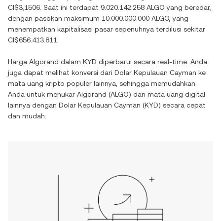
CI$3,1506
. Saat ini terdapat
9.020.142.258 ALGO
yang beredar,
dengan pasokan maksimum
10.000.000.000 ALGO
, yang
menempatkan kapitalisasi pasar sepenuhnya terdilusi sekitar
CI$656.413.811
.
Harga
Algorand
dalam
KYD
diperbarui secara real-time. Anda
juga dapat melihat konversi dari
Dolar Kepulauan Cayman
ke
mata uang kripto populer lainnya, sehingga memudahkan
Anda untuk menukar
Algorand
(
ALGO
) dan mata uang digital
lainnya dengan
Dolar Kepulauan Cayman
(
KYD
) secara cepat
dan mudah.