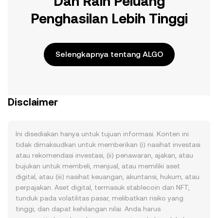
Dan Raih Peluang
Penghasilan Lebih Tinggi
Selengkapnya tentang ALGO
Disclaimer
Ini disediakan hanya untuk tujuan informasi. Konten ini
tidak dimaksudkan untuk memberikan (i) nasihat investasi
atau rekomendasi investasi, (ii) penawaran, ajakan, atau
bujukan untuk membeli, menjual, atau memiliki aset
digital, atau (iii) nasihat keuangan, akuntansi, hukum, atau
perpajakan. Aset digital, termasuk stablecoin dan NFT,
tunduk pada volatilitas pasar, melibatkan risiko yang
tinggi, dan dapat kehilangan nilai. Anda harus