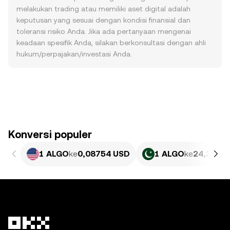
melakukan trading atau memiliki aset digital adalah
keputusan yang sesuai dengan kondisi finansial dan
toleransi risiko Anda. Jika ada pertanyaan mengenai
keadaan spesifik Anda, silakan berkonsultasi dengan ahli
hukum/perpajakan/investasi Anda.
Konversi populer
1 ALGO
ke
0,08754 USD
1 ALGO
ke
24,32 PK