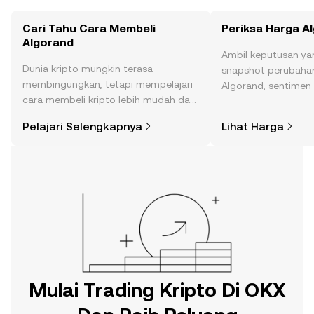
Cari Tahu Cara Membeli
Periksa Harga A
Algorand
Ambil keputusan ya
Dunia kripto mungkin terasa
snapshot perubahan
membingungkan, tetapi mempelajari
Algorand, sentimen 
cara membeli kripto lebih mudah dari
dan lainnya.
yang Anda kira. Mulai perjalanan Anda
Pelajari Selengkapnya
Lihat Harga
di aplikasi seluler OKX, atau di sini di
web.
Mulai Trading Kripto Di OKX