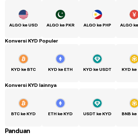
ALGO ke USD
ALGO ke PKR
ALGO ke PHP
ALGO k
Konversi KYD Populer
KYD ke BTC
KYD ke ETH
KYD ke USDT
KYD ke
Konversi KYD lainnya
BTC ke KYD
ETH ke KYD
USDT ke KYD
BNB ke
Panduan