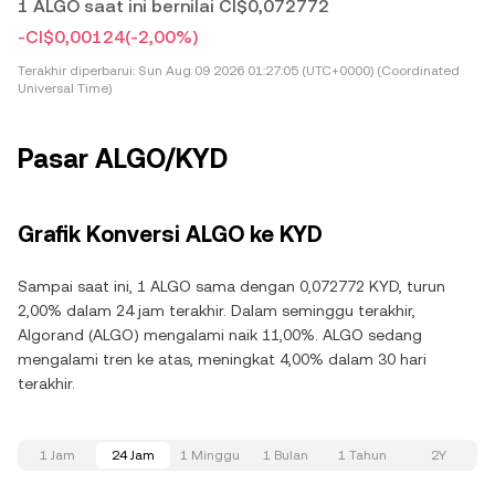
1 ALGO saat ini bernilai CI$0,072772
-CI$0,00124
(-2,00%)
Terakhir diperbarui:
Sun Aug 09 2026 01:27:05 (UTC+0000) (Coordinated
Universal Time)
Pasar ALGO/KYD
Grafik Konversi ALGO ke KYD
Sampai saat ini, 1 ALGO sama dengan 0,072772 KYD, turun
2,00% dalam 24 jam terakhir. Dalam seminggu terakhir,
Algorand (ALGO) mengalami naik 11,00%. ALGO sedang
mengalami tren ke atas, meningkat 4,00% dalam 30 hari
terakhir.
1 Jam
24 Jam
1 Minggu
1 Bulan
1 Tahun
2Y