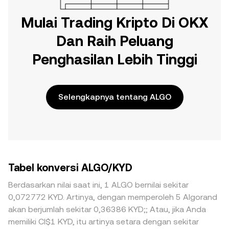
Mulai Trading Kripto Di OKX
Dan Raih Peluang
Penghasilan Lebih Tinggi
Selengkapnya tentang ALGO
Tabel konversi ALGO/KYD
Berdasarkan nilai saat ini, 1 ALGO bernilai sekitar
0,072772 KYD. Artinya, dengan memperoleh 5 Algorand
akan berjumlah sekitar 0,36386 KYD;; Atau, jika Anda
memiliki CI$1 KYD, itu artinya setara dengan sekitar