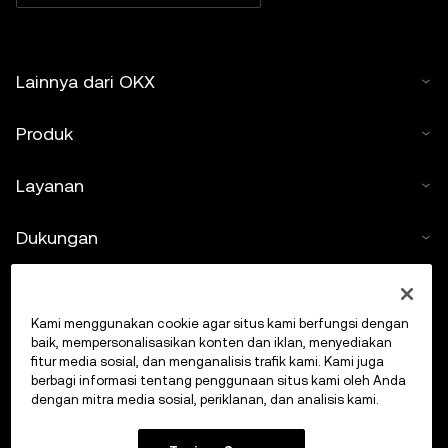
Lainnya dari OKX
Produk
Layanan
Dukungan
Beli kripto
Kami menggunakan cookie agar situs kami berfungsi dengan
Kalkulator kripto
baik, mempersonalisasikan konten dan iklan, menyediakan
fitur media sosial, dan menganalisis trafik kami. Kami juga
berbagi informasi tentang penggunaan situs kami oleh Anda
Lakukan Trading
dengan mitra media sosial, periklanan, dan analisis kami.