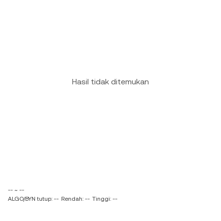
Hasil tidak ditemukan
-- ~ --
ALGO/BYN tutup: --
Rendah: --
Tinggi: --