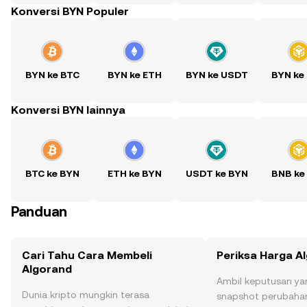
Konversi BYN Populer
BYN ke BTC
BYN ke ETH
BYN ke USDT
BYN ke
Konversi BYN lainnya
BTC ke BYN
ETH ke BYN
USDT ke BYN
BNB ke
Panduan
Cari Tahu Cara Membeli
Periksa Harga A
Algorand
Ambil keputusan ya
Dunia kripto mungkin terasa
snapshot perubahan