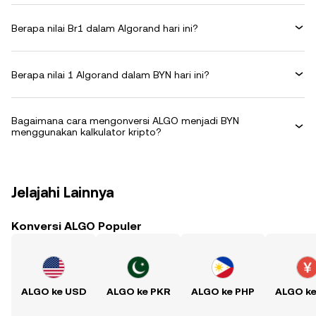
Berapa nilai Br1 dalam Algorand hari ini?
Berapa nilai 1 Algorand dalam BYN hari ini?
Bagaimana cara mengonversi ALGO menjadi BYN
menggunakan kalkulator kripto?
Jelajahi Lainnya
Konversi ALGO Populer
ALGO ke USD
ALGO ke PKR
ALGO ke PHP
ALGO k