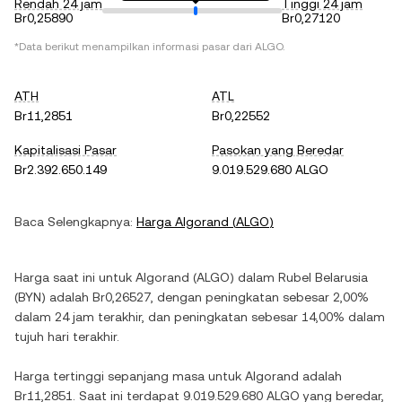
Rendah 24 jam
Tinggi 24 jam
Br0,25890
Br0,27120
*Data berikut menampilkan informasi pasar dari
ALGO
.
ATH
ATL
Br11,2851
Br0,22552
Kapitalisasi Pasar
Pasokan yang Beredar
Br2.392.650.149
9.019.529.680 ALGO
Baca Selengkapnya:
Harga
Algorand
(
ALGO
)
Harga saat ini untuk
Algorand
(
ALGO
) dalam
Rubel Belarusia
(
BYN
) adalah
Br0,26527
, dengan
peningkatan
sebesar
2,00%
dalam 24 jam terakhir, dan
peningkatan
sebesar
14,00%
dalam
tujuh hari terakhir.
Harga tertinggi sepanjang masa untuk
Algorand
adalah
Br11,2851
. Saat ini terdapat
9.019.529.680 ALGO
yang beredar,