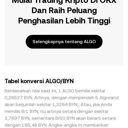
Mulai Trading Kripto Di OKX
Dan Raih Peluang
Penghasilan Lebih Tinggi
Selengkapnya tentang ALGO
Tabel konversi ALGO/BYN
Berdasarkan nilai saat ini, 1 ALGO bernilai sekitar
0,26527 BYN. Artinya, dengan memperoleh 5 Algorand
akan berjumlah sekitar 1,3264 BYN;; Atau, jika Anda
memiliki Br1 BYN, itu artinya setara dengan sekitar
3,7697 BYN, sementara Br50 BYN akan berarti setara
dengan 188,48 BYN. Angka-angka ini memberikan