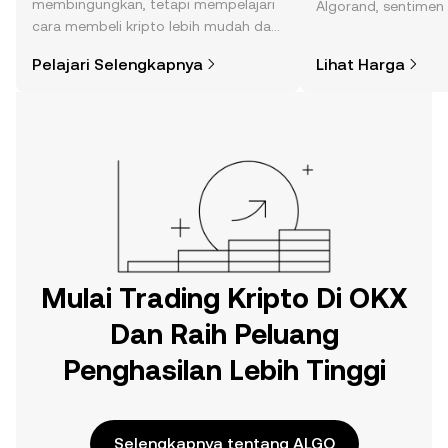
membingungkan, tetapi mempelajari
Algorand, sentimen 
cara membeli kripto lebih mudah dari
dan lainnya.
yang Anda kira. Mulai perjalanan Anda
Pelajari Selengkapnya
Lihat Harga
di aplikasi seluler OKX, atau di sini di
web.
Mulai Trading Kripto Di OKX
Dan Raih Peluang
Penghasilan Lebih Tinggi
Selengkapnya tentang ALGO