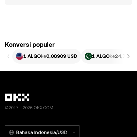
Konversi populer
1 ALGO
ke
0,08909 USD
1 ALGO
ke
24,77 PK
©2017 - 2026 OKX.COM
Bahasa Indonesia/USD