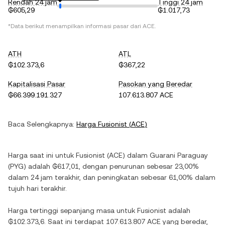
Rendah 24 jam
Tinggi 24 jam
₲605,29
₲1.017,73
*Data berikut menampilkan informasi pasar dari
ACE
.
ATH
ATL
₲102.373,6
₲367,22
Kapitalisasi Pasar
Pasokan yang Beredar
₲66.399.191.327
107.613.807 ACE
Baca Selengkapnya:
Harga
Fusionist
(
ACE
)
Harga saat ini untuk
Fusionist
(
ACE
) dalam
Guarani Paraguay
(
PYG
) adalah
₲617,01
, dengan
penurunan
sebesar
23,00%
dalam 24 jam terakhir, dan
peningkatan
sebesar
61,00%
dalam
tujuh hari terakhir.
Harga tertinggi sepanjang masa untuk
Fusionist
adalah
₲102.373,6
. Saat ini terdapat
107.613.807 ACE
yang beredar,