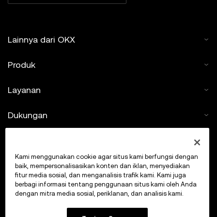
Lainnya dari OKX
Produk
Layanan
Dukungan
Beli kripto
Kami menggunakan cookie agar situs kami berfungsi dengan
Kalkulator kripto
baik, mempersonalisasikan konten dan iklan, menyediakan
fitur media sosial, dan menganalisis trafik kami. Kami juga
berbagi informasi tentang penggunaan situs kami oleh Anda
Lakukan Trading
dengan mitra media sosial, periklanan, dan analisis kami.