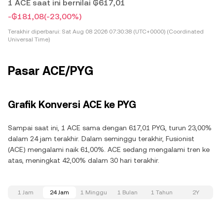
1 ACE saat ini bernilai ₲617,01
-₲181,08
(-23,00%)
Terakhir diperbarui:
Sat Aug 08 2026 07:30:38 (UTC+0000) (Coordinated
Universal Time)
Pasar ACE/PYG
Grafik Konversi ACE ke PYG
Sampai saat ini, 1 ACE sama dengan 617,01 PYG, turun 23,00%
dalam 24 jam terakhir. Dalam seminggu terakhir, Fusionist
(ACE) mengalami naik 61,00%. ACE sedang mengalami tren ke
atas, meningkat 42,00% dalam 30 hari terakhir.
1 Jam
24 Jam
1 Minggu
1 Bulan
1 Tahun
2Y