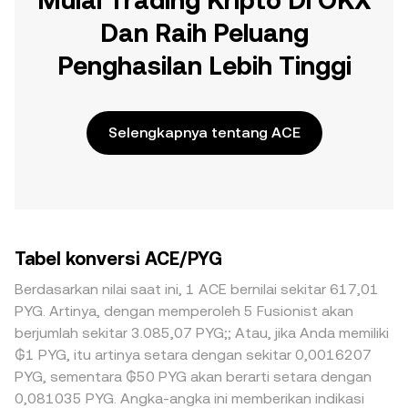
Mulai Trading Kripto Di OKX
Dan Raih Peluang
Penghasilan Lebih Tinggi
Selengkapnya tentang ACE
Tabel konversi ACE/PYG
Berdasarkan nilai saat ini, 1 ACE bernilai sekitar 617,01
PYG. Artinya, dengan memperoleh 5 Fusionist akan
berjumlah sekitar 3.085,07 PYG;; Atau, jika Anda memiliki
₲1 PYG, itu artinya setara dengan sekitar 0,0016207
PYG, sementara ₲50 PYG akan berarti setara dengan
0,081035 PYG. Angka-angka ini memberikan indikasi