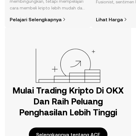
membingungkan, tetapi mempelajari
Fusionist, sentimen 
cara membeli kripto lebih mudah dari
dan lainnya.
yang Anda kira. Mulai perjalanan Anda
Pelajari Selengkapnya
Lihat Harga
di aplikasi seluler OKX, atau di sini di
web.
Mulai Trading Kripto Di OKX
Dan Raih Peluang
Penghasilan Lebih Tinggi
Selengkapnya tentang ACE