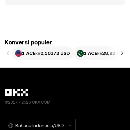
Konversi populer
1 ACE
ke
0,10372 USD
1 ACE
ke
28,82 PKR
©2017 - 2026 OKX.COM
Bahasa Indonesia/USD