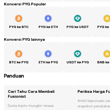
Konversi PYG Populer
PYG ke BTC
PYG ke ETH
PYG ke USDT
PYG ke
Konversi PYG lainnya
BTC ke PYG
ETH ke PYG
USDT ke PYG
BNB ke
Panduan
Cari Tahu Cara Membeli
Periksa Harga Fu
Fusionist
Ambil keputusan ya
Dunia kripto mungkin terasa
snapshot perubahan