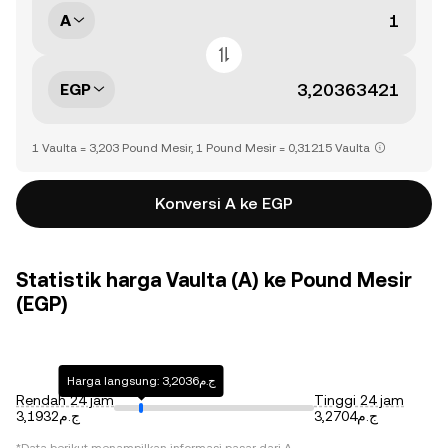
A
EGP
1 Vaulta = 3,203 Pound Mesir, 1 Pound Mesir = 0,31215 Vaulta
Konversi A ke EGP
Statistik harga Vaulta (A) ke Pound Mesir
(EGP)
Harga langsung: ج.م3,2036
Rendah 24 jam
Tinggi 24 jam
ج.م3,2704
ج.م3,1932