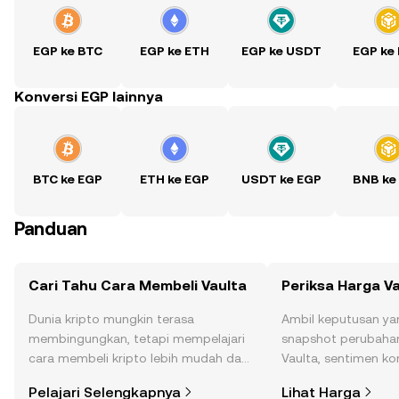
EGP ke BTC
EGP ke ETH
EGP ke USDT
EGP ke
Konversi EGP lainnya
BTC ke EGP
ETH ke EGP
USDT ke EGP
BNB ke
Panduan
Cari Tahu Cara Membeli Vaulta
Periksa Harga V
Dunia kripto mungkin terasa
Ambil keputusan ya
membingungkan, tetapi mempelajari
snapshot perubahan
cara membeli kripto lebih mudah dari
Vaulta, sentimen kom
yang Anda kira. Mulai perjalanan Anda
dan lainnya.
Pelajari Selengkapnya
Lihat Harga
di aplikasi seluler OKX, atau di sini di