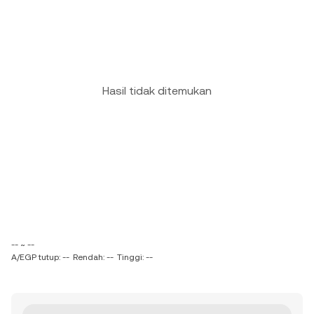
Hasil tidak ditemukan
-- ~ --
A/EGP tutup: --
Rendah: --
Tinggi: --