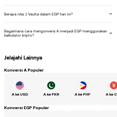
Berapa nilai 1 Vaulta dalam EGP hari ini?
Bagaimana cara mengonversi A menjadi EGP menggunakan
kalkulator kripto?
Jelajahi Lainnya
Konversi A Populer
A ke USD
A ke PKR
A ke PHP
A ke 
Konversi EGP Populer