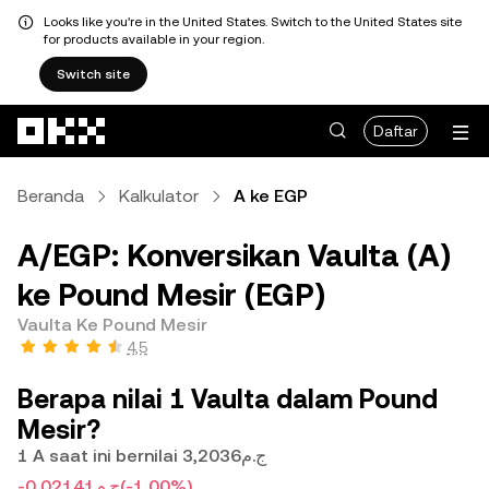
Looks like you're in the United States. Switch to the United States site
for products available in your region.
Switch site
Lewati ke konten utama
Daftar
Beranda
Kalkulator
A ke EGP
A/EGP: Konversikan Vaulta (A)
ke Pound Mesir (EGP)
Vaulta Ke Pound Mesir
4,5
Berapa nilai 1 Vaulta dalam Pound
Mesir?
1 A saat ini bernilai ج.م3,2036
-ج.م0,02141
(-1,00%)