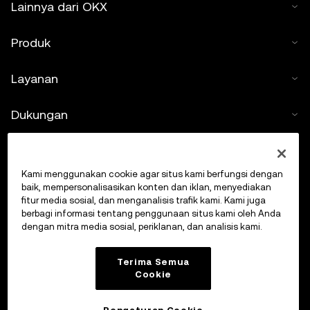
Lainnya dari OKX
Produk
Layanan
Dukungan
Beli kripto
Kami menggunakan cookie agar situs kami berfungsi dengan
Kalkulator kripto
baik, mempersonalisasikan konten dan iklan, menyediakan
fitur media sosial, dan menganalisis trafik kami. Kami juga
berbagi informasi tentang penggunaan situs kami oleh Anda
Lakukan Trading
dengan mitra media sosial, periklanan, dan analisis kami.
Terima Semua
Cookie