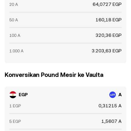
64,0727 EGP
20 A
160,18 EGP
50 A
320,36 EGP
100 A
3.203,63 EGP
1.000 A
Konversikan Pound Mesir ke Vaulta
EGP
A
0,31215 A
1 EGP
1,5607 A
5 EGP