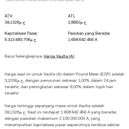
*Data berikut menampilkan informasi pasar dari
A
.
ATH
ATL
ج.م2,8650
ج.م39,1328
Kapitalisasi Pasar
Pasokan yang Beredar
ج.م5.313.683.706
1.658.642.456 A
Baca Selengkapnya:
Harga
Vaulta
(
A
)
Harga saat ini untuk
Vaulta
(
A
) dalam
Pound Mesir
(
EGP
) adalah
ج.م3,2036
, dengan
penurunan
sebesar
1,00%
dalam 24 jam
terakhir, dan
peningkatan
sebesar
8,00%
dalam tujuh hari
terakhir.
Harga tertinggi sepanjang masa untuk
Vaulta
adalah
ج.م39,1328
. Saat ini terdapat
1.658.642.456 A
yang beredar,
dengan pasokan maksimum
2.100.000.000 A
, yang
menempatkan kapitalisasi pasar sepenuhnya terdilusi sekitar