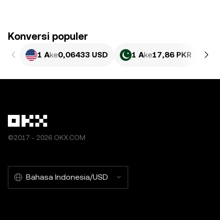
Konversi populer
1 A
ke
0,06433 USD
1 A
ke
17,86 PKR
1
©2017 - 2026 OKX.COM
Bahasa Indonesia/USD