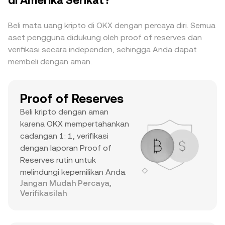
di Amerika Serikat?
pasar yang berada di peringkat teratas, volume
harian yang substansial, dan ATH yang terkenal
Beli mata uang kripto di OKX dengan percaya diri. Semua
menunjukkan bahwa ini adalah aset utama
aset pengguna didukung oleh proof of reserves dan
dengan minat trader dan likuiditas yang signifikan.
verifikasi secara independen, sehingga Anda dapat
membeli dengan aman.
Proof of Reserves
Beli kripto dengan aman
karena OKX mempertahankan
cadangan 1: 1, verifikasi
dengan laporan Proof of
Reserves rutin untuk
melindungi kepemilikan Anda.
Jangan Mudah Percaya,
Verifikasilah