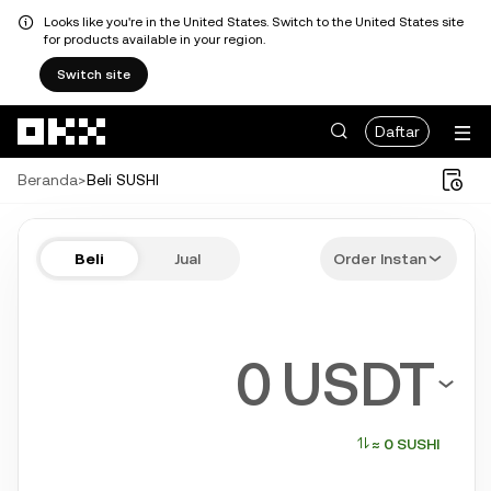
Looks like you're in the United States. Switch to the United States site
for products available in your region.
Switch site
Lewati ke konten utama
Daftar
Beranda
>
Beli SUSHI
Beli SUSHI dalam beberapa langk
Beli
Jual
Order Instan
Bitcoin, Ethereum, Tether, Solana, dan kripto lain yang lebih populer
USDT
≈ 0 SUSHI