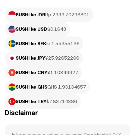
SUSHI ke IDR
Rp 2939.70298801
SUSHI ke USD
$0.1643
SUSHI ke SEK
kr 1.55955196
SUSHI ke JPY
¥25.92652206
SUSHI ke CNY
¥1.10849927
SUSHI ke GHS
GHS 1.93134657
SUSHI ke TRY
₺7.83714386
Disclaimer
Informasi yang disajikan di halaman Cara Membeli OKX 