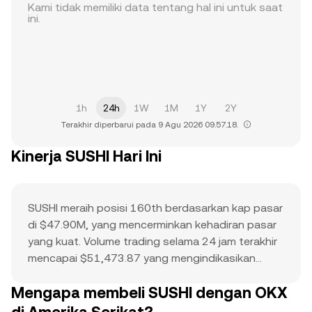
Kami tidak memiliki data tentang hal ini untuk saat
ini.
1h
24h
1W
1M
1Y
2Y
Terakhir diperbarui pada 9 Agu 2026 09.57.18.
Kinerja SUSHI Hari Ini
SUSHI meraih posisi 160th berdasarkan kap pasar
di $47.90M, yang mencerminkan kehadiran pasar
yang kuat. Volume trading selama 24 jam terakhir
mencapai $51,473.87 yang mengindikasikan
adanya partisipasi aktif. ATH dari $23.44
Mengapa membeli SUSHI dengan OKX
berfungsi sebagai titik referensi untuk aksi harga
saat ini dan potensi kenaikan. Kombinasi dari kap