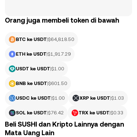
Orang juga membeli token di bawah
BTC ke USDT
|
$
64,818.50
ETH ke USDT
|
$
1,917.29
USDT ke USDT
|
$
1.00
BNB ke USDT
|
$
601.50
USDC ke USDT
|
$
1.00
XRP ke USDT
|
$
1.03
SOL ke USDT
|
$
76.42
TRX ke USDT
|
$
0.33
Beli SUSHI dan Kripto Lainnya dengan
Mata Uang Lain