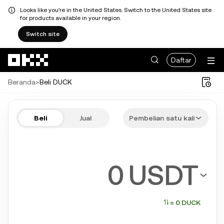
Looks like you're in the United States. Switch to the United States site
for products available in your region.
Switch site
Lewati ke konten utama
Daftar
Beranda
>
Beli DUCK
Beli DUCK dalam beberapa langk
Beli
Jual
Pembelian satu kali
Bitcoin, Ethereum, Tether, Solana, dan kripto lain yang lebih populer
USDT
≈ 0 DUCK