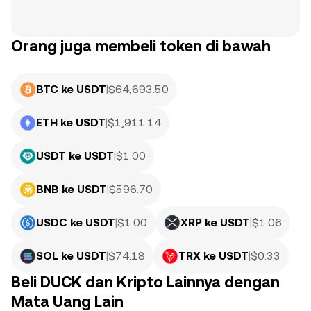
Orang juga membeli token di bawah
BTC ke USDT
|
$
64,693.50
ETH ke USDT
|
$
1,911.14
USDT ke USDT
|
$
1.00
BNB ke USDT
|
$
596.70
USDC ke USDT
|
$
1.00
XRP ke USDT
|
$
1.06
SOL ke USDT
|
$
74.18
TRX ke USDT
|
$
0.33
Beli DUCK dan Kripto Lainnya dengan
Mata Uang Lain