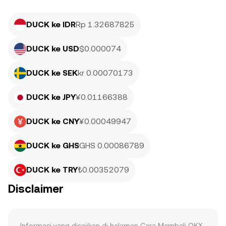
DUCK ke IDR
Rp 1.32687825
DUCK ke USD
$0.000074
DUCK ke SEK
kr 0.00070173
DUCK ke JPY
¥0.01166388
DUCK ke CNY
¥0.00049947
DUCK ke GHS
GHS 0.00086789
DUCK ke TRY
₺0.00352079
Disclaimer
Informasi yang disajikan di halaman Cara Membeli OKX 