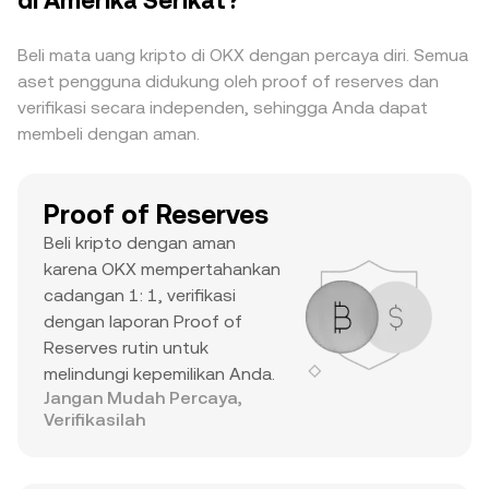
di Amerika Serikat?
yang berada di peringkat teratas, volume harian
yang substansial, dan ATH yang terkenal
Beli mata uang kripto di OKX dengan percaya diri. Semua
menunjukkan bahwa ini adalah aset utama
aset pengguna didukung oleh proof of reserves dan
dengan minat trader dan likuiditas yang signifikan.
verifikasi secara independen, sehingga Anda dapat
membeli dengan aman.
Proof of Reserves
Beli kripto dengan aman
karena OKX mempertahankan
cadangan 1: 1, verifikasi
dengan laporan Proof of
Reserves rutin untuk
melindungi kepemilikan Anda.
Jangan Mudah Percaya,
Verifikasilah