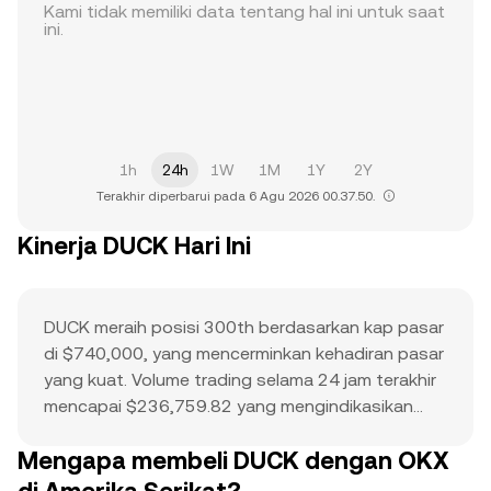
Kami tidak memiliki data tentang hal ini untuk saat
ini.
1h
24h
1W
1M
1Y
2Y
Terakhir diperbarui pada 6 Agu 2026 00.37.50.
Kinerja DUCK Hari Ini
DUCK meraih posisi 300th berdasarkan kap pasar
di $740,000, yang mencerminkan kehadiran pasar
yang kuat. Volume trading selama 24 jam terakhir
mencapai $236,759.82 yang mengindikasikan
adanya partisipasi aktif. ATH dari $0.02 berfungsi
Mengapa membeli DUCK dengan OKX
sebagai titik referensi untuk aksi harga saat ini
dan potensi kenaikan. Kombinasi dari kap pasar