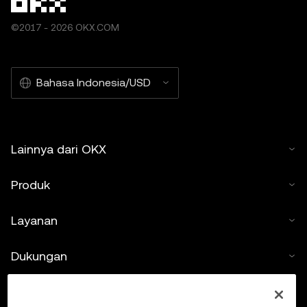
©2017 - 2026 OKX.COM
Bahasa Indonesia/USD
Lainnya dari OKX
Produk
Layanan
Dukungan
Beli kripto