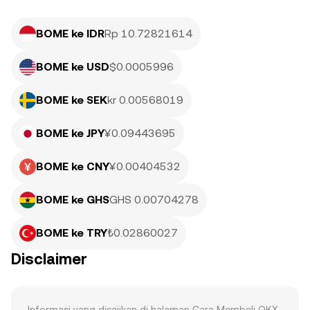
BOME ke IDR
Rp 10.72821614
BOME ke USD
$0.0005996
BOME ke SEK
kr 0.00568019
BOME ke JPY
¥0.09443695
BOME ke CNY
¥0.00404532
BOME ke GHS
GHS 0.00704278
BOME ke TRY
₺0.02860027
Disclaimer
Informasi yang disajikan di halaman Cara Membeli OKX 