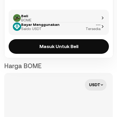
Beli
BOME
Bayar Menggunakan
---
Saldo USDT
Tersedia
Masuk Untuk Beli
Harga BOME
USDT