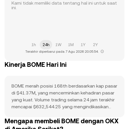
Kami tidak memiliki data tentang hal ini untuk saat
ini.
1h
24h
1W
1M
1Y
2Y
Terakhir diperbarui pada 7 Agu 2026 20.05.54.
Kinerja BOME Hari Ini
BOME meraih posisi 168th berdasarkan kap pasar
di $41.37M, yang mencerminkan kehadiran pasar
yang kuat. Volume trading selama 24 jam terakhir
mencapai $632,544.25 yang mengindikasikan
adanya partisipasi aktif. ATH dari $0.01 berfungsi
Mengapa membeli BOME dengan OKX
sebagai titik referensi untuk aksi harga saat ini
dan potensi kenaikan. Kombinasi dari kap pasar