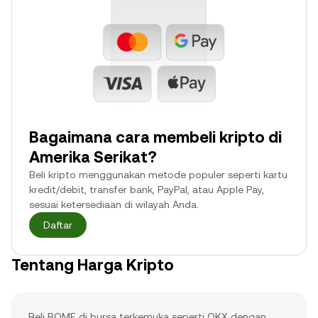
Bagaimana cara membeli kripto di
Amerika Serikat?
Beli kripto menggunakan metode populer seperti kartu
kredit/debit, transfer bank, PayPal, atau Apple Pay,
sesuai ketersediaan di wilayah Anda.
Daftar
Tentang Harga Kripto
Beli BOME di bursa terkemuka seperti OKX dengan