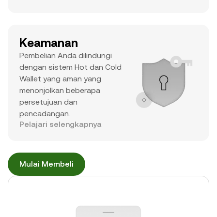
Keamanan
Pembelian Anda dilindungi
dengan sistem Hot dan Cold
Wallet yang aman yang
menonjolkan beberapa
persetujuan dan
pencadangan.
Pelajari selengkapnya
Mulai Membeli