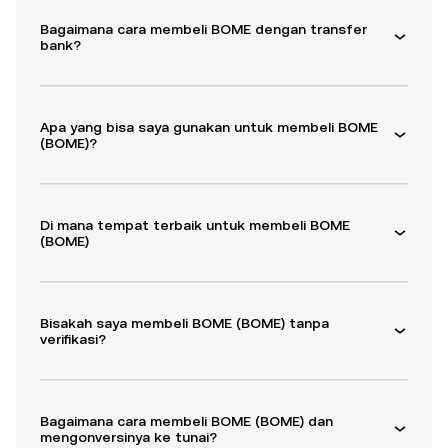
Bagaimana cara membeli BOME dengan transfer
bank?
Apa yang bisa saya gunakan untuk membeli BOME
(BOME)?
Di mana tempat terbaik untuk membeli BOME
(BOME)
Bisakah saya membeli BOME (BOME) tanpa
verifikasi?
Bagaimana cara membeli BOME (BOME) dan
mengonversinya ke tunai?