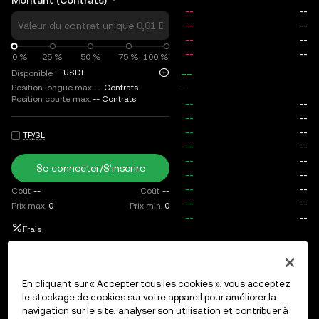
Montant (Contrats)
Montant
0 %
0 %
25 %
50 %
75 %
100 %
--
--
USDT
Disponible
--
Position longue max.
--
Contrats
Position courte max.
--
Contrats
TP/SL
Se connecter/S’inscrire
Coût
--
Coût
--
Prix max.
0
Prix min.
0
Frais
Ordres ouverts
Historique des ordres
Positions ouvertes
En cliquant sur « Accepter tous les cookies », vous acceptez
le stockage de cookies sur votre appareil pour améliorer la
navigation sur le site, analyser son utilisation et contribuer à