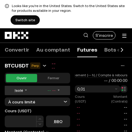
Looks like you're in the United States. Switch to the United States site
for products available in your region.
Switch site
Aller au contenu principal
S'inscrire
Convertir
Au comptant
Futures
Bots et co
--
BTCUSDT
Perp
--
Taux de financement (-- h) / Compte à rebours
Ouvrir
Fermer
--
/
00:00:00
0,01
Isolé
--
--
Cours
Montant
(USDT)
(Contrats)
À cours limité
Cours (USDT)
Cours
BBO