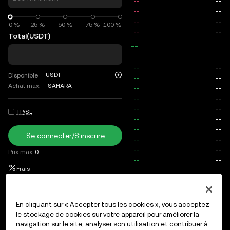
0 %
0 %
25 %
50 %
75 %
100 %
Total
(USDT)
--
--
--
USDT
Disponible
Achat max.
--
SAHARA
TP/SL
Se connecter/S’inscrire
Prix max.
0
Frais
Ordres ouverts
Historique des ordres
Positions ouvertes
En cliquant sur « Accepter tous les cookies », vous acceptez
le stockage de cookies sur votre appareil pour améliorer la
navigation sur le site, analyser son utilisation et contribuer à