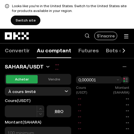
Looks like you're in the United States. Switch to the United States site
for products available in your region.
Switch site
Aller au contenu principal
S'inscrire
Convertir
Au comptant
Futures
Bots et co
--
SAHARA/USDT
--
Acheter
Vendre
0,000001
Cours
Montant
À cours limité
(USDT)
(SAHARA)
Cours
(USDT)
Cours
BBO
Montant
(SAHARA)