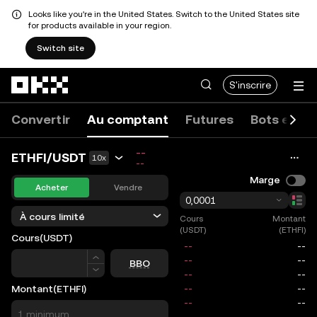
Looks like you're in the United States. Switch to the United States site
for products available in your region.
Switch site
Aller au contenu principal
S'inscrire
Convertir
Au comptant
Futures
Bots et co
--
ETHFI/USDT
10x
--
Marge
Acheter
Vendre
0,0001
À cours limité
Cours
Montant
(USDT)
(ETHFI)
Cours
(USDT)
Cours
BBO
Montant
(ETHFI)