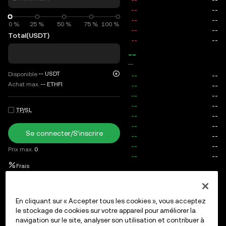
0 %
0 %
25 %
50 %
75 %
100 %
Total
(USDT)
--
--
--
USDT
Disponible
Achat max.
--
ETHFI
TP/SL
Se connecter/S’inscrire
Prix max.
0
Frais
Ordres ouverts
Historique des ordres
Positions ouvertes
En cliquant sur « Accepter tous les cookies », vous acceptez
le stockage de cookies sur votre appareil pour améliorer la
navigation sur le site, analyser son utilisation et contribuer à