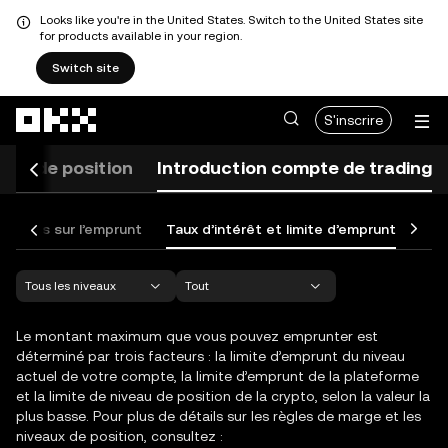
Looks like you're in the United States. Switch to the United States site
for products available in your region.
Switch site
Aller au contenu principal
S'inscrire
eur de position
Introduction compte de trading
mations sur l’emprunt
Taux d’intérêt et limite d’emprunt
Don
Le montant maximum que vous pouvez emprunter est
déterminé par trois facteurs : la limite d’emprunt du niveau
actuel de votre compte, la limite d’emprunt de la plateforme
et la limite de niveau de position de la crypto, selon la valeur la
plus basse. Pour plus de détails sur les règles de marge et les
niveaux de position, consultez :