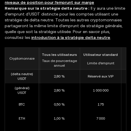
niveaux de position pour l’emprunt sur marge
Remarque sur la stratégie delta neutre :
Il y aura une limite
d'emprunt d'USDT distincte pour les comptes utilisant une
stratégie de delta neutre. Toutes les autres cryptomonnaies
partageront la même limite d'emprunt de stratégie générale,
quelle que soit la stratégie utilisée. Pour en savoir plus,
consultez les
introduction à la stratégie delta neutre
.
Tous les utilisateurs
Utilisateur standard
Cryptomonnaie
Taux de pourcentage
Limite d’emprunt
L
annuel
(delta neutre)
2,80 %
Réservé aux VIP
USDT
(général)
2,80 %
1 000 000
USDT
BTC
0,50 %
175
ETH
1,00 %
7 000