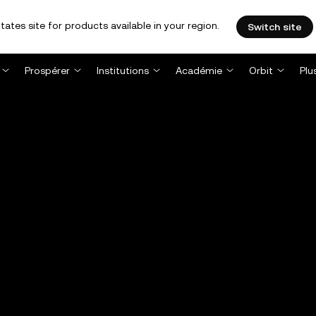
tates site for products available in your region.
Switch site
Prospérer
Institutions
Académie
Orbit
Plu