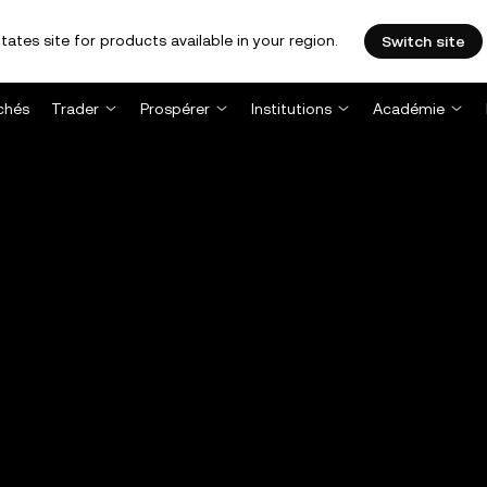
tates site for products available in your region.
Switch site
chés
Trader
Prospérer
Institutions
Académie