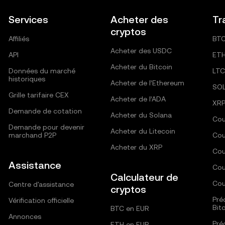
Services
Acheter des
Tr
cryptos
Affiliés
BT
Acheter des USDC
API
ET
Acheter du Bitcoin
Données du marché
LTC
historiques
Acheter de l’Ethereum
SO
Grille tarifaire CEX
Acheter de l’ADA
XR
Demande de cotation
Acheter du Solana
Cou
Demande pour devenir
Acheter du Litecoin
marchand P2P
Cou
Acheter du XRP
Cou
Assistance
Cou
Calculateur de
Cou
Centre d'assistance
cryptos
Pré
Vérification officielle
Bit
BTC en EUR
Annonces
Pré
ETH en EUR