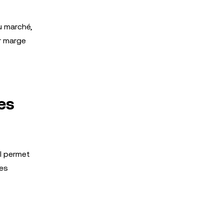
u marché,
ur marge
es
Il permet
les