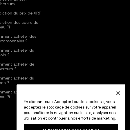
thereum
diction du prix de XRP
diction des cours du
eau Pi
ment acheter des
ptomonnaies ?
ment acheter du
coin ?
ment acheter de
thereum ?
ment acheter du
ana ?
ment acheter du
eau Pi
En cliquant sur « Accepter tous les cookies », vous
acceptez le stockage de cookies sur votre appareil
pour améliorer la navigation sur le site, analyser son
utilisation et contribuer à nos efforts de marketing.