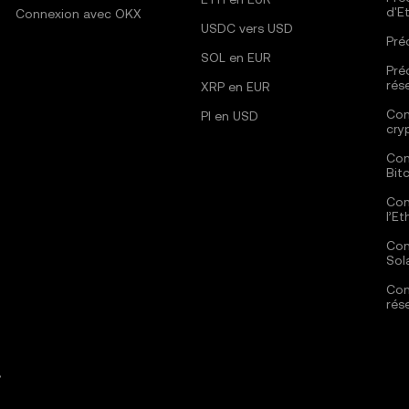
d'E
Connexion avec OKX
USDC vers USD
Pré
SOL en EUR
Pré
rés
XRP en EUR
Com
PI en USD
cry
Com
Bit
Com
l’E
Com
Sol
Com
rés