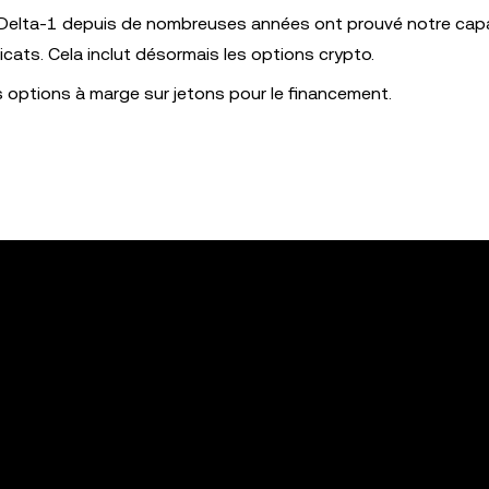
s Delta-1 depuis de nombreuses années ont prouvé notre cap
icats. Cela inclut désormais les options crypto.
es options à marge sur jetons pour le financement.