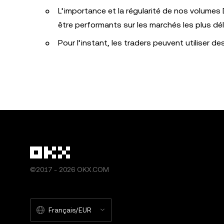
L’importance et la régularité de nos volume
être performants sur les marchés les plus dél
Pour l’instant, les traders peuvent utiliser d
©2017 - 2026 OKX.COM
Français/EUR