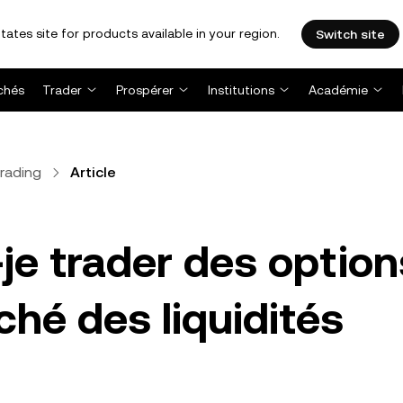
tates site for products available in your region.
Switch site
chés
Trader
Prospérer
Institutions
Académie
rading
Article
je trader des option
ché des liquidités