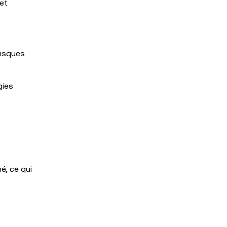
 et
risques
gies
s
é, ce qui