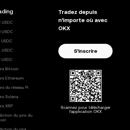
ading
Tradez depuis
n’importe où avec
C USDC
OKX
H USDC
 USDC
L USDC
S’inscrire
P USDC
rs Bitcoin
rs Ethereum
rs du réseau Pi
rs Solana
rs XRP
Scannez pour télécharger
l’application OKX
diction du prix du
coin
diction du prix