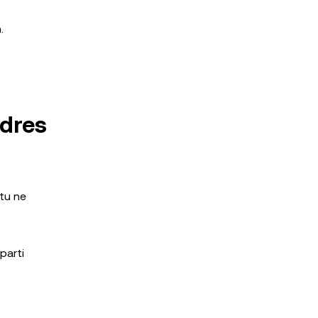
.
rdres
 tu ne
parti