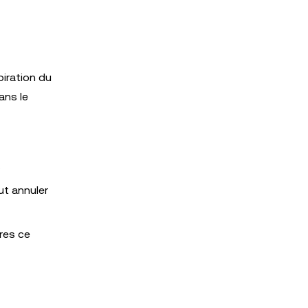
piration du
ans le
.
ut annuler
res ce