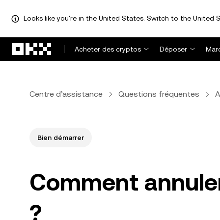
Looks like you're in the United States. Switch to the United S
Aller au contenu principal
Acheter des cryptos
Déposer
Mar
Centre d’assistance
Questions fréquentes
A
Bien démarrer
Comment annuler 
?