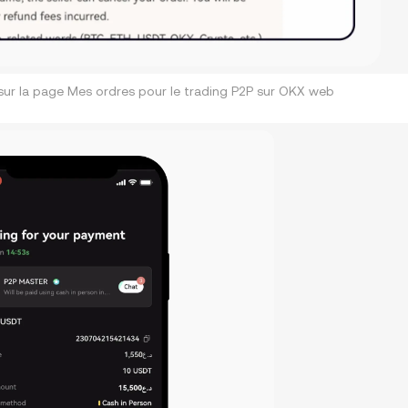
 sur la page Mes ordres pour le trading P2P sur OKX web