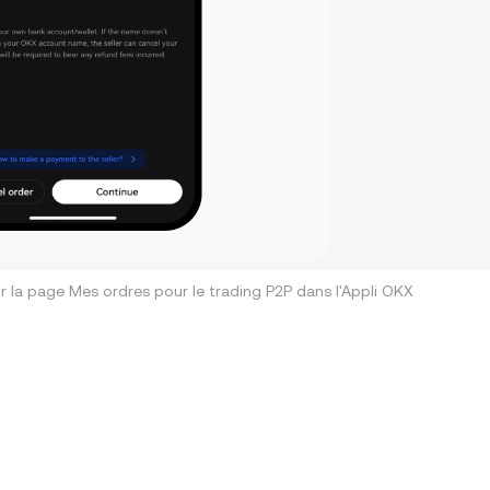
r la page Mes ordres pour le trading P2P dans l'Appli OKX