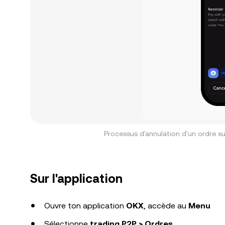
Processus d'annulation d'un ordre su
Sur l'application
Ouvre ton application
OKX
, accède au
Menu
Sélectionne
trading P2P >
Ordres