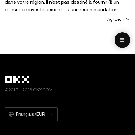
dans votre région. Il n'est pas destiné à fournir (i) un
conseil en investissement ou une recommandation
d'investissement ; (ii) une offre ou une sollicitation
Agrandir
d'achat, de vente ou de détention de cryptos/d'actifs
numériques ; ou (iii) un conseil financier, comptable,
juridique ou fiscal. Les cryptos/actifs numériques
détenu(e)s, notamment les stablecoins et les NFT,
présentent un degré de risque élevé et peuvent fluctuer
considérablement. Vous devez soigneusement évaluer
si le trading ou l activité crypto détenu/actif numérique
est adaptée à votre situation financière. Demandez
conseil auprès de votre expert juridique, fiscal ou en
©2017 - 2026 OKX.COM
investissement pour toute question portant sur votre
situation personnelle. Les informations (y compris les
données du marché et les informations statistiques, le
Français/EUR
cas échéant) figurant dans cette publication sont
fournies à titre d information générale uniquement. Bien
que toutes les précautions raisonnables aient été