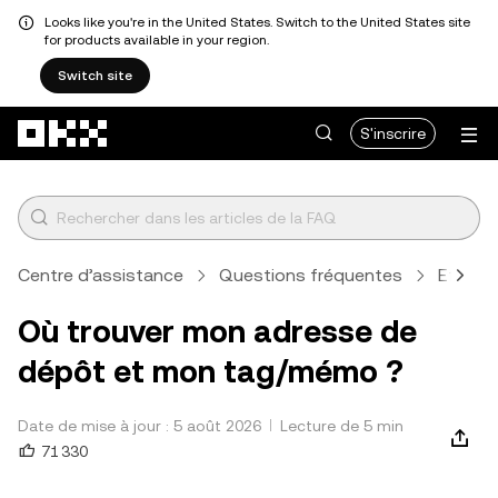
Looks like you're in the United States. Switch to the United States site
for products available in your region.
Switch site
Aller au contenu principal
S'inscrire
Centre d’assistance
Questions fréquentes
Effectu
Où trouver mon adresse de
dépôt et mon tag/mémo ?
Date de mise à jour : 5 août 2026
Lecture de 5 min
71 330