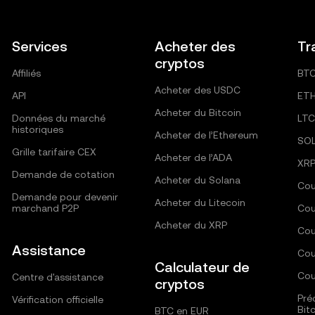
Services
Acheter des
Tr
cryptos
Affiliés
BT
Acheter des USDC
API
ET
Acheter du Bitcoin
Données du marché
LTC
historiques
Acheter de l’Ethereum
SO
Grille tarifaire CEX
Acheter de l’ADA
XR
Demande de cotation
Acheter du Solana
Cou
Demande pour devenir
Acheter du Litecoin
marchand P2P
Cou
Acheter du XRP
Cou
Assistance
Cou
Calculateur de
Cou
Centre d'assistance
cryptos
Pré
Vérification officielle
Bit
BTC en EUR