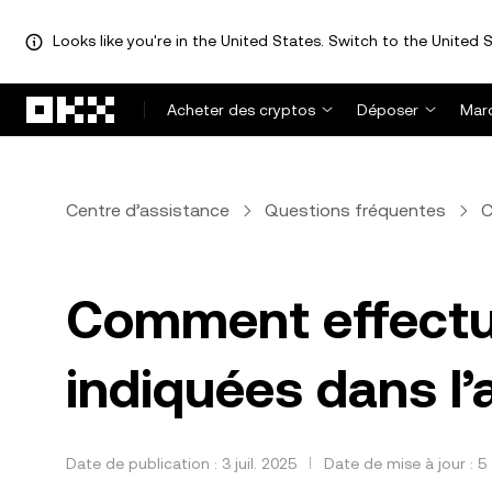
Looks like you're in the United States. Switch to the United S
Aller au contenu principal
Acheter des cryptos
Déposer
Mar
Centre d’assistance
Questions fréquentes
C
Comment effectue
indiquées dans l’a
Date de publication : 3 juil. 2025
Date de mise à jour : 5