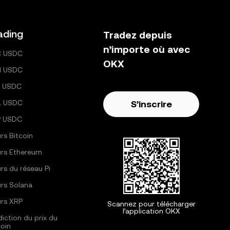
ading
Tradez depuis
n’importe où avec
C USDC
OKX
H USDC
 USDC
L USDC
S’inscrire
P USDC
rs Bitcoin
rs Ethereum
rs du réseau Pi
rs Solana
rs XRP
Scannez pour télécharger
l’application OKX
diction du prix du
coin