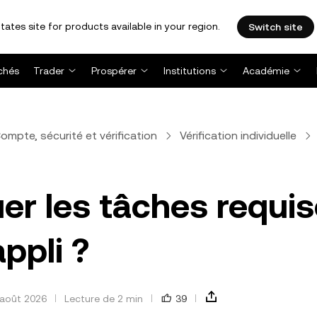
tates site for products available in your region.
Switch site
chés
Trader
Prospérer
Institutions
Académie
ompte, sécurité et vérification
Vérification individuelle
r les tâches requi
ppli ?
 août 2026
Lecture de 2 min
39