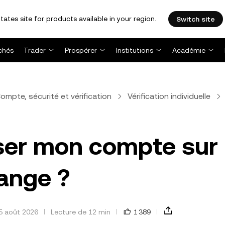
tates site for products available in your region.
Switch site
chés
Trader
Prospérer
Institutions
Académie
ompte, sécurité et vérification
Vérification individuelle
er mon compte sur 
ange ?
 5 août 2026
Lecture de 12 min
1 389