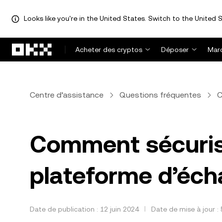
Looks like you're in the United States. Switch to the United S
Aller au contenu principal
Acheter des cryptos
Déposer
Mar
Centre d’assistance
Questions fréquentes
C
Comment sécuris
plateforme d’éch
Date de publication : 12 juin 2024
Date de mise à jour :