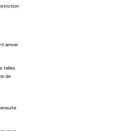
striction
t arriver
 telles
ns de
 ensuite