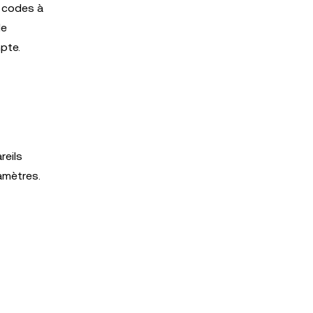
s codes à
de
pte.
reils
amètres.