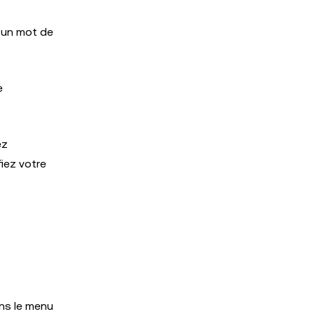
 un mot de
e
ez
fiez votre
ans le menu