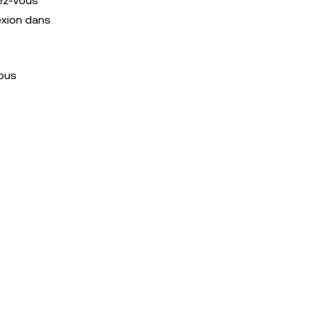
rez-vous
exion dans
vous