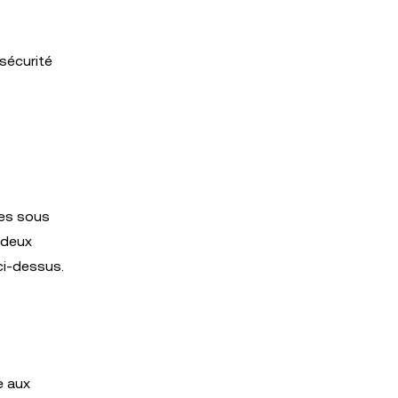
sécurité
ées sous
 deux
ci-dessus.
e aux