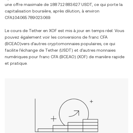
une offre maximale de
188 712 883 627 USDT
, ce qui porte la
capitalisation boursière, après dilution, à environ
CFA104 065 789 023 069
.
Le cours de
Tether
en
XOF
est mis à jour en temps réel. Vous
pouvez également voir les conversions de
franc CFA
(BCEAO)
vers d'autres cryptomonnaies populaires, ce qui
facilite l'échange de
Tether
(
USDT
) et d'autres monnaies
numériques pour
franc CFA (BCEAO)
(
XOF
) de manière rapide
et pratique.