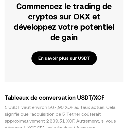
Commencez le trading de
cryptos sur OKX et
développez votre potentiel
de gain
En savoir plus sur USDT
Tableaux de conversation USDT/XOF
1 USDT vaut environ 567,90 XOF au taux actuel. Cela
signifie que l’acquisition de 5 Tether coûterait
approximativement 2 839,51 XOF. Autrement, si vous
détenez 1 XOF CFA, cela équivaut à environ