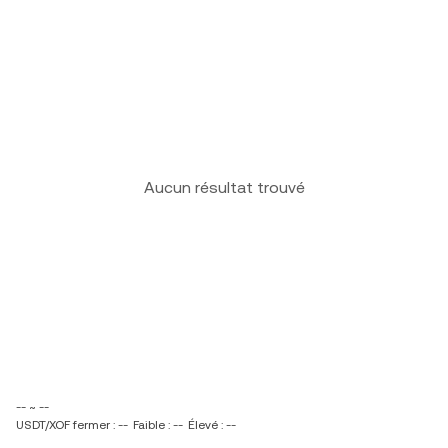
Aucun résultat trouvé
-- ~ --
USDT/XOF fermer : --
Faible : --
Élevé : --