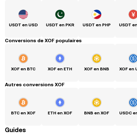
USDT en USD
USDT en PKR
USDT en PHP
USDT e
Conversions de XOF populaires
XOF en BTC
XOF en ETH
XOF en BNB
XOF en
Autres conversions XOF
BTC en XOF
ETH en XOF
BNB en XOF
USDC e
Guides