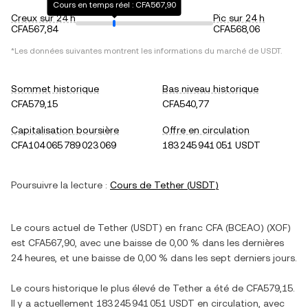
Cours en temps réel : CFA567,90
Creux sur 24 h
Pic sur 24 h
CFA567,84
CFA568,06
*Les données suivantes montrent les informations du marché de
USDT
.
Sommet historique
Bas niveau historique
CFA579,15
CFA540,77
Capitalisation boursière
Offre en circulation
CFA104 065 789 023 069
183 245 941 051 USDT
Poursuivre la lecture :
Cours de
Tether
(
USDT
)
Le cours actuel de
Tether
(
USDT
) en
franc CFA (BCEAO)
(
XOF
)
est
CFA567,90
, avec
une baisse
de
0,00 %
dans les dernières
24 heures, et
une baisse
de
0,00 %
dans les sept derniers jours.
Le cours historique le plus élevé de
Tether
a été de
CFA579,15
.
Il y a actuellement
183 245 941 051 USDT
en circulation, avec