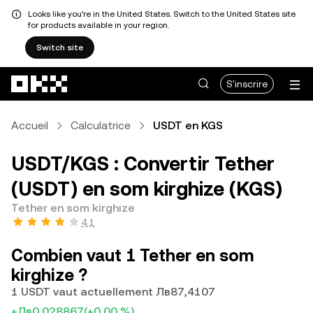
Looks like you're in the United States. Switch to the United States site
for products available in your region.
Switch site
Aller au contenu principal
S'inscrire
Accueil
Calculatrice
USDT en KGS
USDT/KGS : Convertir Tether
(USDT) en som kirghize (KGS)
Tether en som kirghize
4,1
Combien vaut 1 Tether en som
kirghize ?
1 USDT vaut actuellement Лв87,4107
+Лв0,028867
(+0,00 %)