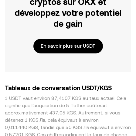
cryptos sur OKX et
développez votre potentiel
de gain
En savoir plus sur USDT
Tableaux de conversation USDT/KGS
1 USDT vaut environ 87,4107 KGS au taux actuel. Cela
signifie que l’acquisition de 5 Tether coûterait
approximativement 437,05 KGS. Autrement, si vous
détenez 1 KGS Лв, cela équivaut à environ
0,011440 KGS, tandis que 50 KGS Лв équivaut à environ
0,57201 KGS. Ces chiffres indiquent le taux de change