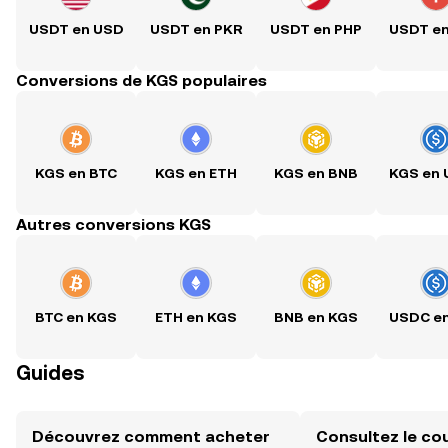
USDT en USD
USDT en PKR
USDT en PHP
USDT e
Conversions de KGS populaires
KGS en BTC
KGS en ETH
KGS en BNB
KGS en
Autres conversions KGS
BTC en KGS
ETH en KGS
BNB en KGS
USDC e
Guides
Découvrez comment acheter
Consultez le co