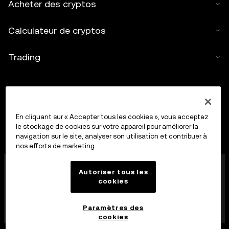
Acheter des cryptos
Calculateur de cryptos
Trading
En cliquant sur « Accepter tous les cookies », vous acceptez
le stockage de cookies sur votre appareil pour améliorer la
navigation sur le site, analyser son utilisation et contribuer à
nos efforts de marketing.
OkX Europe Limited, opérant sous le nom commercial
Autoriser tous les
OKX, est désormais une plateforme de trading de
cookies
cryptoactifs autorisée en tant que Fournisseur de
services de cryptoactifs par la MFSA conformément à
l’article 28 de la loi sur les marchés de cryptoactifs
Paramètres des
(chapitre 647 des lois de Malte).
cookies