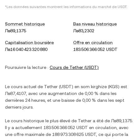
*Les données suivantes montrent les informations du marché de
USDT
.
Sommet historique
Bas niveau historique
Лв89,1375
Лв83,2302
Capitalisation boursière
Offre en circulation
Лв16 040 423 320 880
183 506 366 052 USDT
Poursuivre la lecture :
Cours de
Tether
(
USDT
)
Le cours actuel de
Tether
(
USDT
) en
som kirghize
(
KGS
) est
Лв87,4107
, avec
une augmentation
de
0,00 %
dans les
dernières 24 heures, et
une baisse
de
0,00 %
dans les sept
derniers jours.
Le cours historique le plus élevé de
Tether
a été de
Лв89,1375
.
Il y a actuellement
183 506 366 052 USDT
en circulation, avec
une offre maximale de
188 973 308 625 USDT
, ce qui porte la