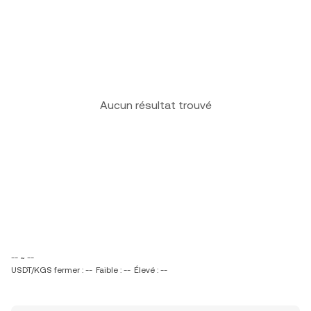
Aucun résultat trouvé
-- ~ --
USDT/KGS fermer : --
Faible : --
Élevé : --