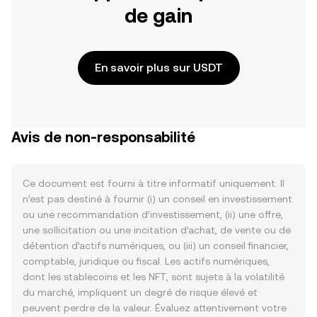
de gain
En savoir plus sur USDT
Avis de non-responsabilité
Ce document est fourni à titre informatif uniquement. Il
n’est pas destiné à fournir (i) un conseil en investissement
ou une recommandation d’investissement, (ii) une offre,
une sollicitation ou une incitation d’achat, de vente ou de
détention d’actifs numériques, ou (iii) un conseil financier,
comptable, juridique ou fiscal. Les actifs numériques,
dont les stablecoins et les NFT, sont sujets à la volatilité
du marché, impliquent un degré de risque élevé et
peuvent perdre de la valeur. Évaluez attentivement votre