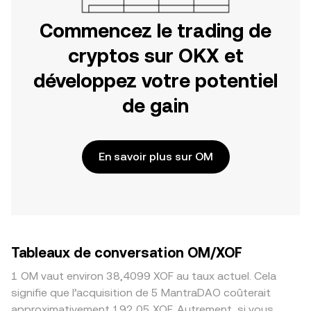
Commencez le trading de
cryptos sur OKX et
développez votre potentiel
de gain
En savoir plus sur OM
Tableaux de conversation OM/XOF
1 OM vaut environ 38,4099 XOF au taux actuel. Cela
signifie que l’acquisition de 5 MantraDAO coûterait
approximativement 192,05 XOF. Autrement, si vous