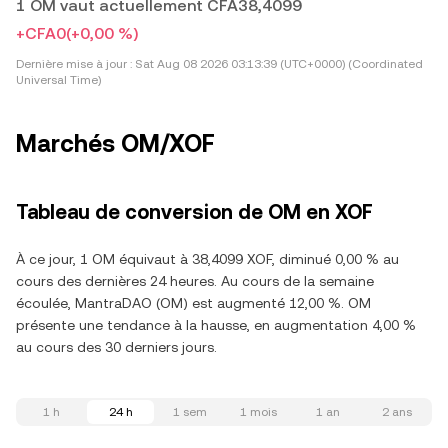
1 OM vaut actuellement CFA38,4099
+CFA0
(+0,00 %)
Dernière mise à jour :
Sat Aug 08 2026 03:13:39 (UTC+0000) (Coordinated
Universal Time)
Marchés OM/XOF
Tableau de conversion de OM en XOF
À ce jour, 1 OM équivaut à 38,4099 XOF, diminué 0,00 % au
cours des dernières 24 heures. Au cours de la semaine
écoulée, MantraDAO (OM) est augmenté 12,00 %. OM
présente une tendance à la hausse, en augmentation 4,00 %
au cours des 30 derniers jours.
1 h
24 h
1 sem
1 mois
1 an
2 ans