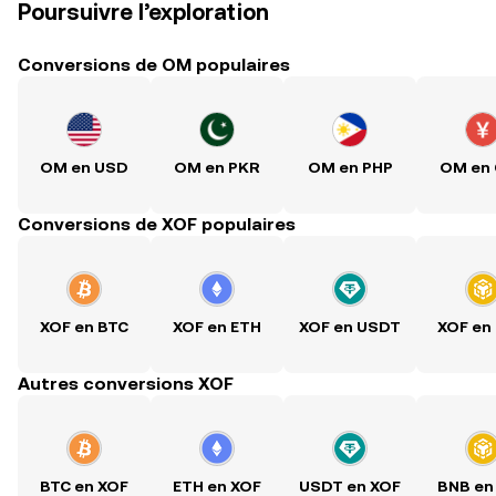
Poursuivre l’exploration
Conversions de OM populaires
OM en USD
OM en PKR
OM en PHP
OM en
Conversions de XOF populaires
XOF en BTC
XOF en ETH
XOF en USDT
XOF en
Autres conversions XOF
BTC en XOF
ETH en XOF
USDT en XOF
BNB en