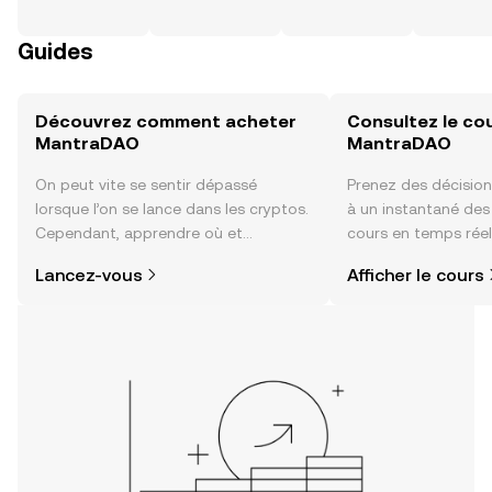
Guides
Découvrez comment acheter
Consultez le co
MantraDAO
MantraDAO
On peut vite se sentir dépassé
Prenez des décision
lorsque l’on se lance dans les cryptos.
à un instantané de
Cependant, apprendre où et
cours en temps rée
comment acheter des cryptos est
du sentiment de la
Lancez-vous
Afficher le cours
plus simple que vous ne l’imaginez.
actualités et bien p
Commencez votre aventure sur
l'application mobile OKX ou
directement ici, sur le site web.