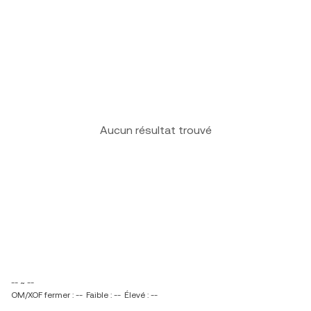
Aucun résultat trouvé
-- ~ --
OM/XOF fermer : --
Faible : --
Élevé : --