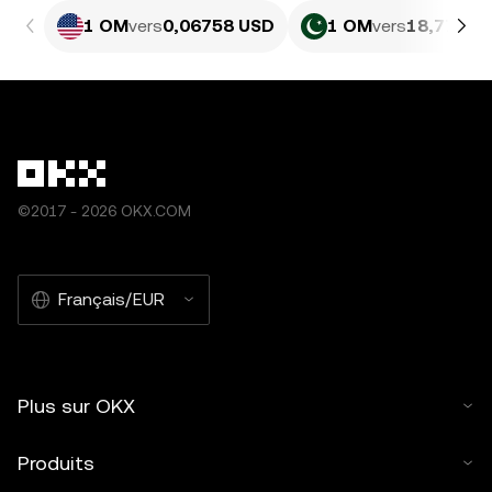
1 OM
vers
0,06758 USD
1 OM
vers
18,77 PK
©2017 - 2026 OKX.COM
Français/EUR
Plus sur OKX
Produits