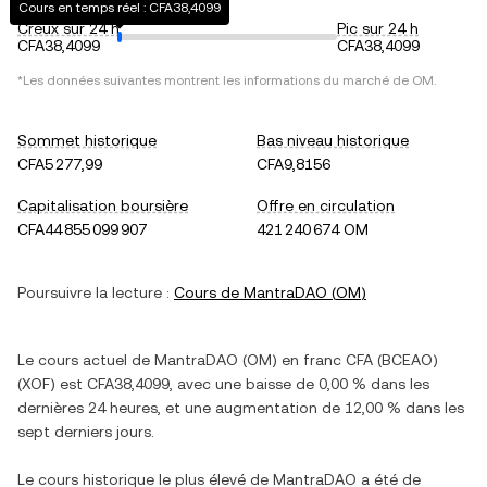
Cours en temps réel : CFA38,4099
Creux sur 24 h
Pic sur 24 h
CFA38,4099
CFA38,4099
*Les données suivantes montrent les informations du marché de
OM
.
Sommet historique
Bas niveau historique
CFA5 277,99
CFA9,8156
Capitalisation boursière
Offre en circulation
CFA44 855 099 907
421 240 674 OM
Poursuivre la lecture :
Cours de
MantraDAO
(
OM
)
Le cours actuel de
MantraDAO
(
OM
) en
franc CFA (BCEAO)
(
XOF
) est
CFA38,4099
, avec
une baisse
de
0,00 %
dans les
dernières 24 heures, et
une augmentation
de
12,00 %
dans les
sept derniers jours.
Le cours historique le plus élevé de
MantraDAO
a été de