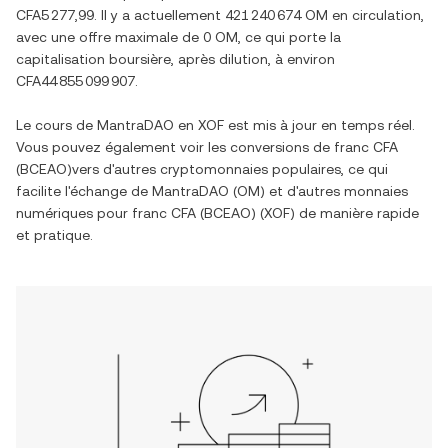
CFA5 277,99
. Il y a actuellement
421 240 674 OM
en circulation,
avec une offre maximale de
0 OM
, ce qui porte la
capitalisation boursière, après dilution, à environ
CFA44 855 099 907
.
Le cours de
MantraDAO
en
XOF
est mis à jour en temps réel.
Vous pouvez également voir les conversions de
franc CFA
(BCEAO)
vers d'autres cryptomonnaies populaires, ce qui
facilite l'échange de
MantraDAO
(
OM
) et d'autres monnaies
numériques pour
franc CFA (BCEAO)
(
XOF
) de manière rapide
et pratique.