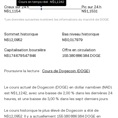
Cours en temps réel : N$1,1242
Creux sur 24 h
Pic sur 24 h
N$1,1154
N$1,1531
*Les données suivantes montrent les informations du marché de
DOGE
.
Sommet historique
Bas niveau historique
N$12,0952
N$0,017979
Capitalisation boursière
Offre en circulation
N$174 679 547 846
155 380 886 384 DOGE
Poursuivre la lecture :
Cours de
Dogecoin
(
DOGE
)
Le cours actuel de
Dogecoin
(
DOGE
) en
dollar namibien
(
NAD
)
est
N$1,1242
, avec
une baisse
de
2,00 %
dans les dernières 24
heures, et
une baisse
de
3,00 %
dans les sept derniers jours.
Le cours historique le plus élevé de
Dogecoin
a été de
N$12,0952
. Il y a actuellement
155 380 886 384 DOGE
en