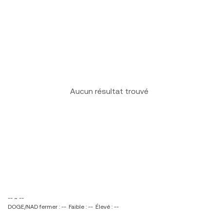
Aucun résultat trouvé
-- ~ --
DOGE/NAD fermer : --
Faible : --
Élevé : --