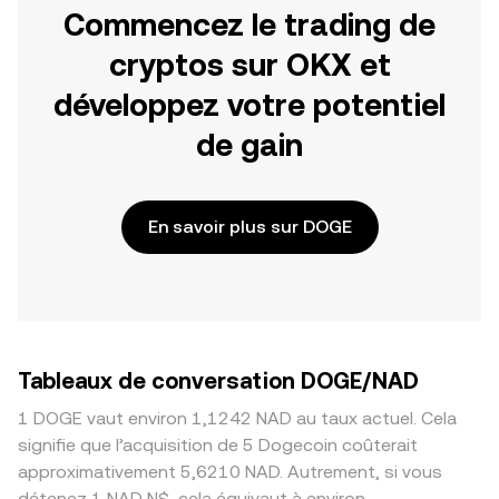
Commencez le trading de
cryptos sur OKX et
développez votre potentiel
de gain
En savoir plus sur DOGE
Tableaux de conversation DOGE/NAD
1 DOGE vaut environ 1,1242 NAD au taux actuel. Cela
signifie que l’acquisition de 5 Dogecoin coûterait
approximativement 5,6210 NAD. Autrement, si vous
détenez 1 NAD N$, cela équivaut à environ