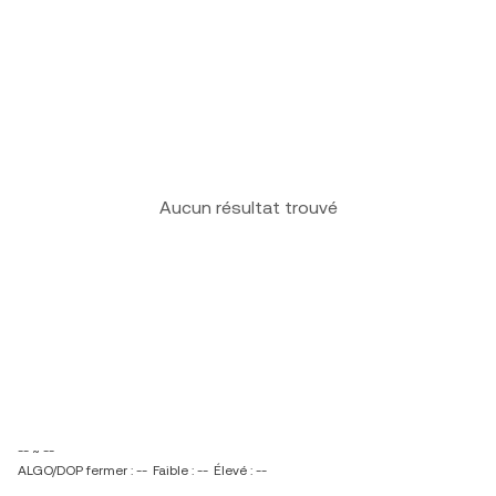
Aucun résultat trouvé
-- ~ --
ALGO/DOP fermer : --
Faible : --
Élevé : --