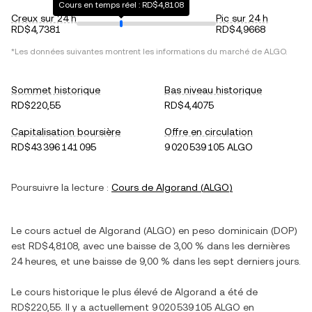
Cours en temps réel : RD$4,8108
Creux sur 24 h
Pic sur 24 h
RD$4,7381
RD$4,9668
*Les données suivantes montrent les informations du marché de
ALGO
.
Sommet historique
Bas niveau historique
RD$220,55
RD$4,4075
Capitalisation boursière
Offre en circulation
RD$43 396 141 095
9 020 539 105 ALGO
Poursuivre la lecture :
Cours de
Algorand
(
ALGO
)
Le cours actuel de
Algorand
(
ALGO
) en
peso dominicain
(
DOP
)
est
RD$4,8108
, avec
une baisse
de
3,00 %
dans les dernières
24 heures, et
une baisse
de
9,00 %
dans les sept derniers jours.
Le cours historique le plus élevé de
Algorand
a été de
RD$220,55
. Il y a actuellement
9 020 539 105 ALGO
en